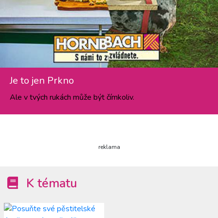
Je to jen Prkno
Ale v tvých rukách může být čímkoliv.
reklama
K tématu