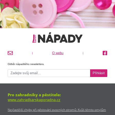
O webu
|
|
Odběr nápaditého newsletteru
Přihlásit
Pro zahradníky a pěstitele:
www.zahradkarskaporadna.cz
Nejčastější chyby při pěstování ovocných stromů: Kvůli těmto omylům