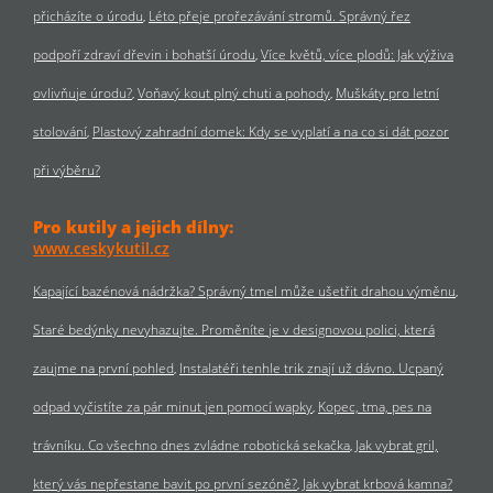
přicházíte o úrodu
Léto přeje prořezávání stromů. Správný řez
podpoří zdraví dřevin i bohatší úrodu
Více květů, více plodů: Jak výživa
ovlivňuje úrodu?
Voňavý kout plný chuti a pohody
Muškáty pro letní
stolování
Plastový zahradní domek: Kdy se vyplatí a na co si dát pozor
při výběru?
Pro kutily a jejich dílny:
www.ceskykutil.cz
Kapající bazénová nádržka? Správný tmel může ušetřit drahou výměnu
Staré bedýnky nevyhazujte. Proměníte je v designovou polici, která
zaujme na první pohled
Instalatéři tenhle trik znají už dávno. Ucpaný
odpad vyčistíte za pár minut jen pomocí wapky
Kopec, tma, pes na
trávníku. Co všechno dnes zvládne robotická sekačka
Jak vybrat gril,
který vás nepřestane bavit po první sezóně?
Jak vybrat krbová kamna?