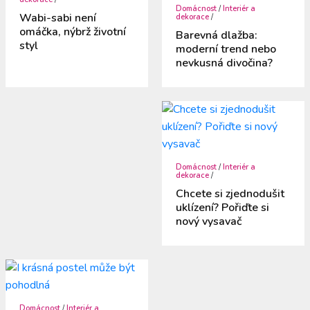
Domácnost
/
Interiér a
Wabi-sabi není
dekorace
/
omáčka, nýbrž životní
Barevná dlažba:
styl
moderní trend nebo
nevkusná divočina?
Domácnost
/
Interiér a
dekorace
/
Chcete si zjednodušit
uklízení? Pořiďte si
nový vysavač
Domácnost
/
Interiér a