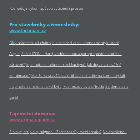
Rozhoduje výkon, způsob vytápění i prostor
Pro stavebníky a řemeslníky:
www.fachmani.cz
Díky rekonstrukci chátrající usedlosti vznikl domek ve stylu staré
Anglie
Znáte IZONIL Hard, voděodolnou a paropropustnou omítku
zároveň?
Inpsirujte se rekonstrukcí kuchyně. Jak dopadla odvážná
kombinace?
Manželka si vyžádala průhled z chodby na Lomnický štít
Inspirujte se rekonstrukcí bytu, kde múzou byla příroda
Sejdeme se v
garáži
Tajemství domova:
www.primanapady.cz
Rib eye, striploin, mignon… Znáte rozdíly mezi steaky?
Na dovolenou