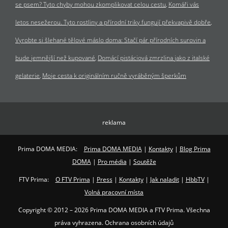
se psem? Tyto chyby mohou zkomplikovat celou cestu
Komáři vás
letos nesežerou. Tyto rostliny a přírodní triky fungují překvapivě dobře
Vyrobte si šlehané tělové máslo doma: Stačí pár přírodních surovin a
bude jemnější než kupované
Domácí pistáciová zmrzlina jako z italské
gelaterie
Moje cesta k originálním ručně vyráběným šperkům
reklama
Prima DOMA MEDIA:
Prima DOMA MEDIA
|
Kontakty
|
Blog Prima
DOMA
|
Pro média
|
Soutěže
FTV Prima:
O FTV Prima
|
Press
|
Kontakty
|
Jak naladit
|
HbbTV
|
Volná pracovní místa
Copyright © 2012 – 2026 Prima DOMA MEDIA a FTV Prima. Všechna
práva vyhrazena. Ochrana osobních údajů