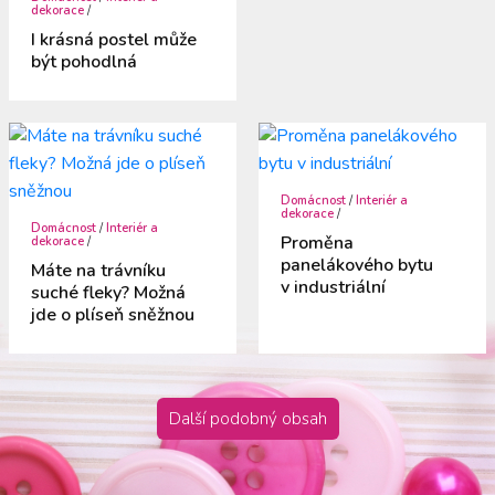
dekorace
/
I krásná postel může
být pohodlná
Domácnost
/
Interiér a
dekorace
/
Domácnost
/
Interiér a
Proměna
dekorace
/
panelákového bytu
Máte na trávníku
v industriální
suché fleky? Možná
jde o plíseň sněžnou
Další podobný obsah