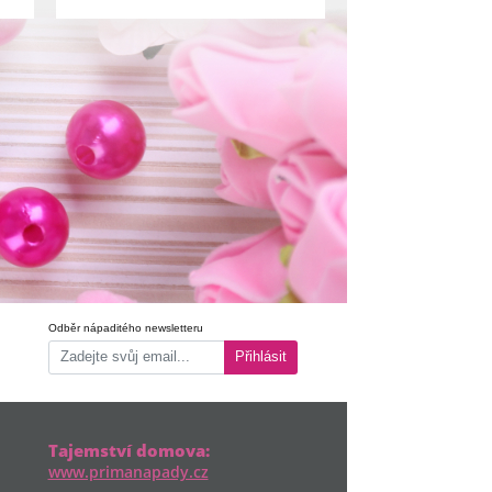
Odběr nápaditého newsletteru
Přihlásit
Tajemství domova:
www.primanapady.cz