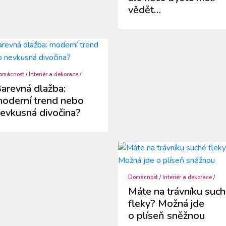
vědět…
omácnost
/
Interiér a dekorace
/
arevná dlažba:
oderní trend nebo
evkusná divočina?
Domácnost
/
Interiér a dekorace
/
Máte na trávníku suc
fleky? Možná jde
o plíseň sněžnou