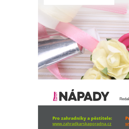
Reda
Pro zahradníky a pěstitele:
P
www.zahradkarskaporadna.cz
w