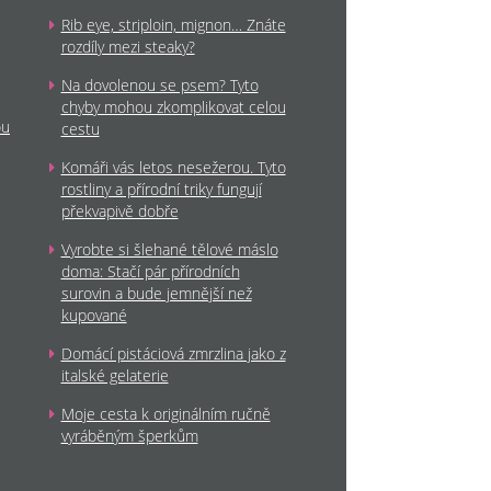
Rib eye, striploin, mignon… Znáte
rozdíly mezi steaky?
Na dovolenou se psem? Tyto
chyby mohou zkomplikovat celou
ou
cestu
Komáři vás letos nesežerou. Tyto
rostliny a přírodní triky fungují
překvapivě dobře
Vyrobte si šlehané tělové máslo
doma: Stačí pár přírodních
surovin a bude jemnější než
kupované
Domácí pistáciová zmrzlina jako z
italské gelaterie
Moje cesta k originálním ručně
vyráběným šperkům