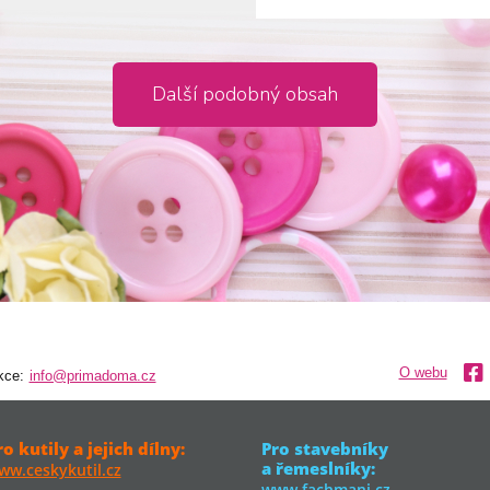
Další podobný obsah
O webu
kce:
info@primadoma.cz
ro kutily a jejich dílny:
Pro stavebníky
a řemeslníky:
ww.ceskykutil.cz
www.fachmani.cz