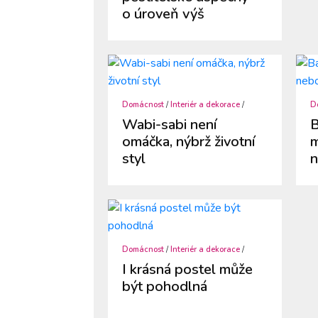
o úroveň výš
Domácnost
/
Interiér a dekorace
/
D
Wabi-sabi není
B
omáčka, nýbrž životní
m
styl
n
Domácnost
/
Interiér a dekorace
/
I krásná postel může
být pohodlná