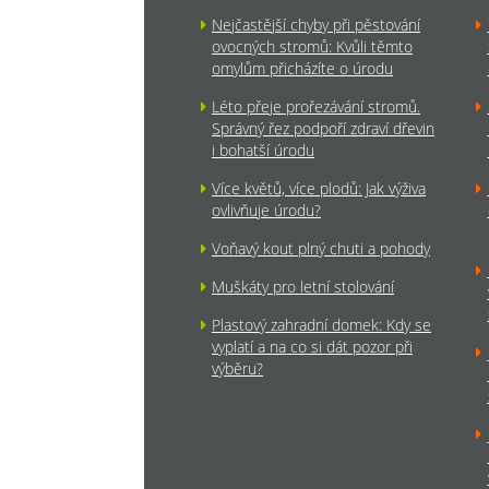
Nejčastější chyby při pěstování
ovocných stromů: Kvůli těmto
omylům přicházíte o úrodu
Léto přeje prořezávání stromů.
Správný řez podpoří zdraví dřevin
i bohatší úrodu
Více květů, více plodů: Jak výživa
ovlivňuje úrodu?
Voňavý kout plný chuti a pohody
Muškáty pro letní stolování
Plastový zahradní domek: Kdy se
vyplatí a na co si dát pozor při
výběru?