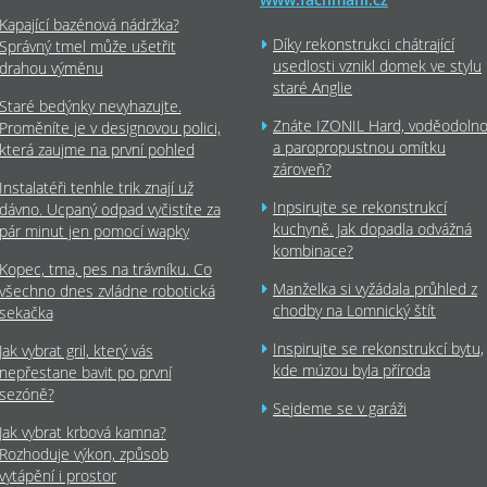
Kapající bazénová nádržka?
Díky rekonstrukci chátrající
Správný tmel může ušetřit
usedlosti vznikl domek ve stylu
drahou výměnu
staré Anglie
Staré bedýnky nevyhazujte.
Znáte IZONIL Hard, voděodoln
Proměníte je v designovou polici,
a paropropustnou omítku
která zaujme na první pohled
zároveň?
Instalatéři tenhle trik znají už
Inpsirujte se rekonstrukcí
dávno. Ucpaný odpad vyčistíte za
kuchyně. Jak dopadla odvážná
pár minut jen pomocí wapky
kombinace?
Kopec, tma, pes na trávníku. Co
Manželka si vyžádala průhled z
všechno dnes zvládne robotická
chodby na Lomnický štít
sekačka
Inspirujte se rekonstrukcí bytu,
Jak vybrat gril, který vás
kde múzou byla příroda
nepřestane bavit po první
sezóně?
Sejdeme se v garáži
Jak vybrat krbová kamna?
Rozhoduje výkon, způsob
vytápění i prostor