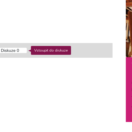
Vstoupit do diskuze
Diskuze
0