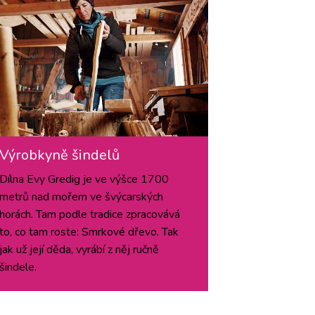
Výrobkyně šindelů
Dílna Evy Gredig je ve výšce 1700
metrů nad mořem ve švýcarských
horách. Tam podle tradice zpracovává
to, co tam roste: Smrkové dřevo. Tak
jak už její děda, vyrábí z něj ručně
šindele.