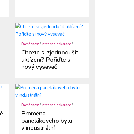
Domácnost
/
Interiér a dekorace
/
Chcete si zjednodušit
uklízení? Pořiďte si
nový vysavač
Domácnost
/
Interiér a dekorace
/
hé
Proměna
panelákového bytu
v industriální