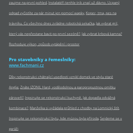
zaujme na první pohled
Instalatéři tenhle trik znají už dávno. Ucpaný
odpad vyčistíte za pár minut jen pomocí wapky
Kopec, tma, pes na
trávníku. Co všechno dnes zvládne robotická sekačka
Jak vybrat gril,
který vás nepřestane bavit po první sezóně?
Jak vybrat krbová kamna?
Rozhoduje výkon, způsob vytápění i prostor
Pro stavebníky a řemeslníky:
www.fachmani.cz
Díky rekonstrukci chátrající usedlosti vznikl domek ve stylu staré
Anglie
Znáte IZONIL Hard, voděodolnou a paropropustnou omítku
zároveň?
Inpsirujte se rekonstrukcí kuchyně. Jak dopadla odvážná
kombinace?
Manželka si vyžádala průhled z chodby na Lomnický štít
Inspirujte se rekonstrukcí bytu, kde múzou byla příroda
Sejdeme se v
garáži