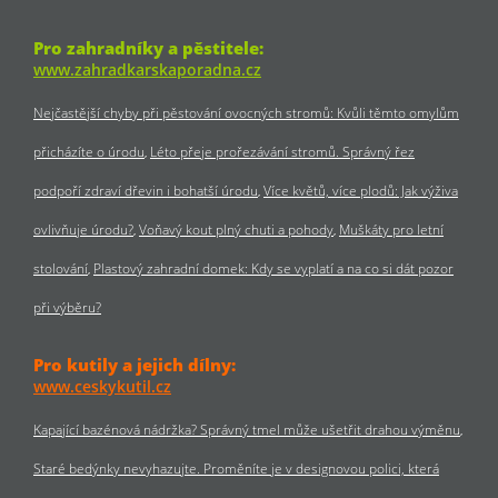
Pro zahradníky a pěstitele:
www.zahradkarskaporadna.cz
Nejčastější chyby při pěstování ovocných stromů: Kvůli těmto omylům
přicházíte o úrodu
Léto přeje prořezávání stromů. Správný řez
podpoří zdraví dřevin i bohatší úrodu
Více květů, více plodů: Jak výživa
ovlivňuje úrodu?
Voňavý kout plný chuti a pohody
Muškáty pro letní
stolování
Plastový zahradní domek: Kdy se vyplatí a na co si dát pozor
při výběru?
Pro kutily a jejich dílny:
www.ceskykutil.cz
Kapající bazénová nádržka? Správný tmel může ušetřit drahou výměnu
Staré bedýnky nevyhazujte. Proměníte je v designovou polici, která