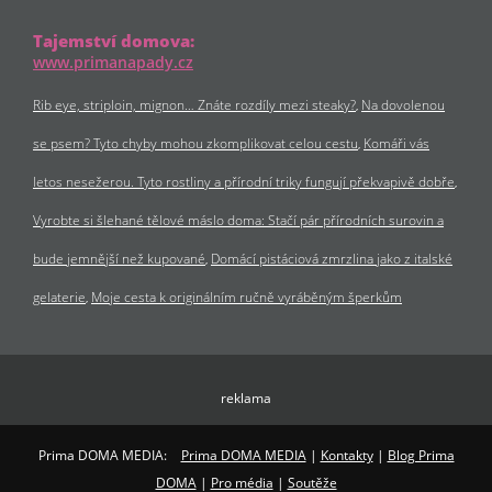
Tajemství domova:
www.primanapady.cz
Rib eye, striploin, mignon… Znáte rozdíly mezi steaky?
Na dovolenou
se psem? Tyto chyby mohou zkomplikovat celou cestu
Komáři vás
letos nesežerou. Tyto rostliny a přírodní triky fungují překvapivě dobře
Vyrobte si šlehané tělové máslo doma: Stačí pár přírodních surovin a
bude jemnější než kupované
Domácí pistáciová zmrzlina jako z italské
gelaterie
Moje cesta k originálním ručně vyráběným šperkům
reklama
Prima DOMA MEDIA:
Prima DOMA MEDIA
|
Kontakty
|
Blog Prima
DOMA
|
Pro média
|
Soutěže