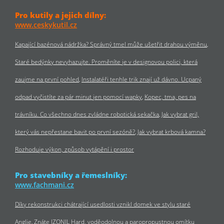
Pro kutily a jejich dílny:
www.ceskykutil.cz
Kapající bazénová nádržka? Správný tmel může ušetřit drahou výměnu
Staré bedýnky nevyhazujte. Proměníte je v designovou polici, která
zaujme na první pohled
Instalatéři tenhle trik znají už dávno. Ucpaný
odpad vyčistíte za pár minut jen pomocí wapky
Kopec, tma, pes na
trávníku. Co všechno dnes zvládne robotická sekačka
Jak vybrat gril,
který vás nepřestane bavit po první sezóně?
Jak vybrat krbová kamna?
Rozhoduje výkon, způsob vytápění i prostor
Pro stavebníky a řemeslníky:
www.fachmani.cz
Díky rekonstrukci chátrající usedlosti vznikl domek ve stylu staré
Anglie
Znáte IZONIL Hard, voděodolnou a paropropustnou omítku