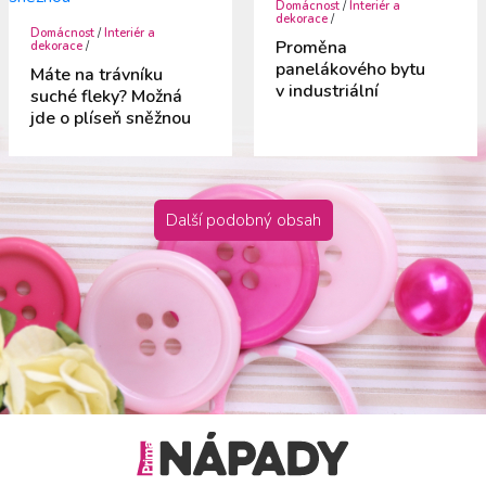
Domácnost
/
Interiér a
dekorace
/
Domácnost
/
Interiér a
Proměna
dekorace
/
panelákového bytu
Máte na trávníku
v industriální
suché fleky? Možná
jde o plíseň sněžnou
Další podobný obsah