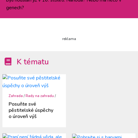
byli houslaři již v 16. století. Náhoda? Nebo má něco v
genech?
reklama
K tématu
Zahrada
/
Rady na zahradu
/
Posuňte své
pěstitelské úspěchy
o úroveň výš