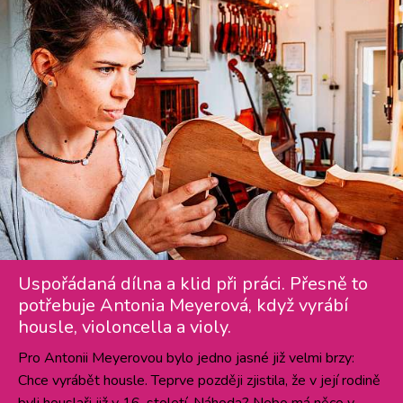
Uspořádaná dílna a klid při práci. Přesně to
potřebuje Antonia Meyerová, když vyrábí
housle, violoncella a violy.
Pro Antonii Meyerovou bylo jedno jasné již velmi brzy:
Chce vyrábět housle. Teprve později zjistila, že v její rodině