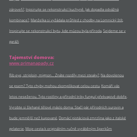
zároveň?
Inpsirujte se rekonstrukcí kuchyně. Jak dopadla odvážná
kombinace?
Manželka si vyžádala průhled z chodby na Lomnický štít
Inspirujte se rekonstrukcí bytu, kde múzou byla příroda
Sejdeme se v
garáži
Tajemství domova:
www.primanapady.cz
Rib eye, striploin, mignon… Znáte rozdíly mezi steaky?
Na dovolenou
se psem? Tyto chyby mohou zkomplikovat celou cestu
Komáři vás
letos nesežerou. Tyto rostliny a přírodní triky fungují překvapivě dobře
Vyrobte si šlehané tělové máslo doma: Stačí pár přírodních surovin a
bude jemnější než kupované
Domácí pistáciová zmrzlina jako z italské
gelaterie
Moje cesta k originálním ručně vyráběným šperkům