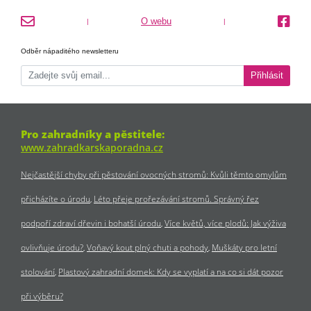
O webu
|
|
Odběr nápaditého newsletteru
Přihlásit
Pro zahradníky a pěstitele:
www.zahradkarskaporadna.cz
Nejčastější chyby při pěstování ovocných stromů: Kvůli těmto omylům
přicházíte o úrodu
Léto přeje prořezávání stromů. Správný řez
podpoří zdraví dřevin i bohatší úrodu
Více květů, více plodů: Jak výživa
ovlivňuje úrodu?
Voňavý kout plný chuti a pohody
Muškáty pro letní
stolování
Plastový zahradní domek: Kdy se vyplatí a na co si dát pozor
při výběru?