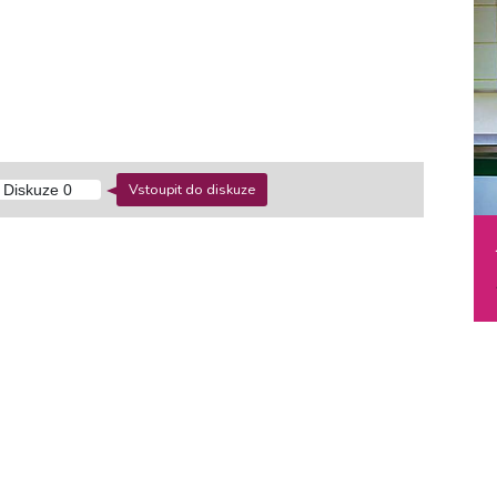
Vstoupit do diskuze
Diskuze
0