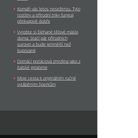
Komáři vás letos nesežerou. Tyto
rostliny a přírodní triky fungují
překvapivě dobře
Vyrobte si šlehané tělové máslo
doma: Stačí pár přírodních
surovin a bude jemnější než
kupované
Domácí pistáciová zmrzlina jako z
italské gelaterie
Moje cesta k originálním ručně
vyráběným šperkům