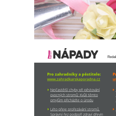
Reda
Pro zahradníky a pěstitele:
P
www.zahradkarskaporadna.cz
w
Nejčastější chyby při pěstování
ovocných stromů: Kvůli těmto
omylům přicházíte o úrodu
Léto přeje prořezávání stromů.
Správný řez podpoří zdraví dřevin