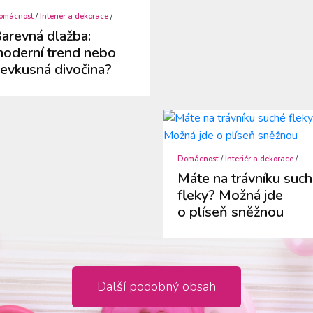
omácnost
/
Interiér a dekorace
/
arevná dlažba:
oderní trend nebo
evkusná divočina?
Domácnost
/
Interiér a dekorace
/
Máte na trávníku suc
fleky? Možná jde
o plíseň sněžnou
Další podobný obsah