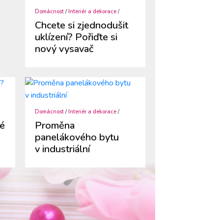
Domácnost
/
Interiér a dekorace
/
Chcete si zjednodušit
uklízení? Pořiďte si
nový vysavač
Domácnost
/
Interiér a dekorace
/
hé
Proměna
panelákového bytu
v industriální