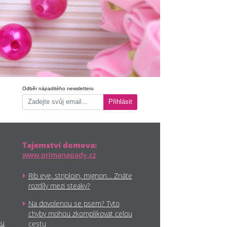
Odběr nápaditého newsletteru
Přihlásit
Tajemství domova:
www.primanapady.cz
Rib eye, striploin, mignon… Znáte
rozdíly mezi steaky?
Na dovolenou se psem? Tyto
chyby mohou zkomplikovat celou
ou
cestu