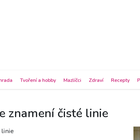
hrada
Tvoření a hobby
Mazlíčci
Zdraví
Recepty
P
 znamení čisté linie
linie