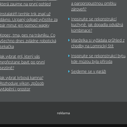
a paropropustnou omítku
která zaujme na první pohled
zároveň?
Instalatéři tenhle trik znají už
Inpsirujte se rekonstrukcí
dávno. Ucpaný odpad vyčistíte za
kuchyně. Jak dopadla odvážná
pár minut jen pomocí wapky
kombinace?
Kopec, tma, pes na trávníku. Co
Manželka si vyžádala průhled z
všechno dnes zvládne robotická
chodby na Lomnický štít
sekačka
Inspirujte se rekonstrukcí bytu,
Jak vybrat gril, který vás
kde múzou byla příroda
nepřestane bavit po první
sezóně?
Sejdeme se v garáži
Jak vybrat krbová kamna?
Rozhoduje výkon, způsob
vytápění i prostor
reklama