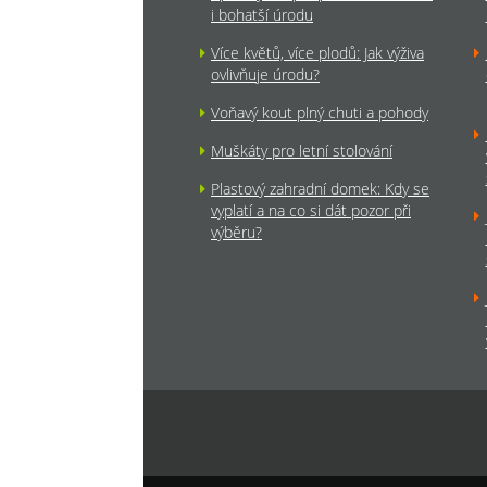
i bohatší úrodu
Více květů, více plodů: Jak výživa
ovlivňuje úrodu?
Voňavý kout plný chuti a pohody
Muškáty pro letní stolování
Plastový zahradní domek: Kdy se
vyplatí a na co si dát pozor při
výběru?