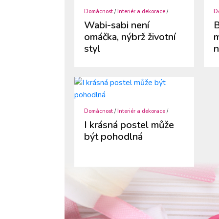
Domácnost
/
Interiér a dekorace
/
D
Wabi-sabi není
B
omáčka, nýbrž životní
m
styl
n
Domácnost
/
Interiér a dekorace
/
I krásná postel může
být pohodlná