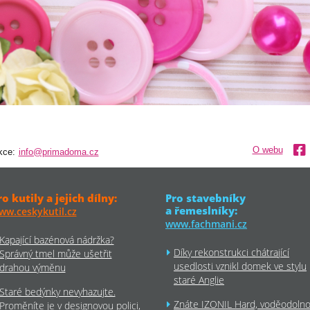
O webu
kce:
info@primadoma.cz
ro kutily a jejich dílny:
Pro stavebníky
a řemeslníky:
ww.ceskykutil.cz
www.fachmani.cz
Kapající bazénová nádržka?
Díky rekonstrukci chátrající
Správný tmel může ušetřit
usedlosti vznikl domek ve stylu
drahou výměnu
staré Anglie
Staré bedýnky nevyhazujte.
Znáte IZONIL Hard, voděodoln
Proměníte je v designovou polici,