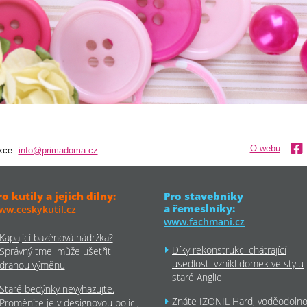
O webu
kce:
info@primadoma.cz
ro kutily a jejich dílny:
Pro stavebníky
a řemeslníky:
ww.ceskykutil.cz
www.fachmani.cz
Kapající bazénová nádržka?
Díky rekonstrukci chátrající
Správný tmel může ušetřit
usedlosti vznikl domek ve stylu
drahou výměnu
staré Anglie
Staré bedýnky nevyhazujte.
Znáte IZONIL Hard, voděodoln
Proměníte je v designovou polici,