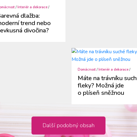
omácnost
/
Interiér a dekorace
/
arevná dlažba:
oderní trend nebo
evkusná divočina?
Domácnost
/
Interiér a dekorace
/
Máte na trávníku suc
fleky? Možná jde
o plíseň sněžnou
Další podobný obsah