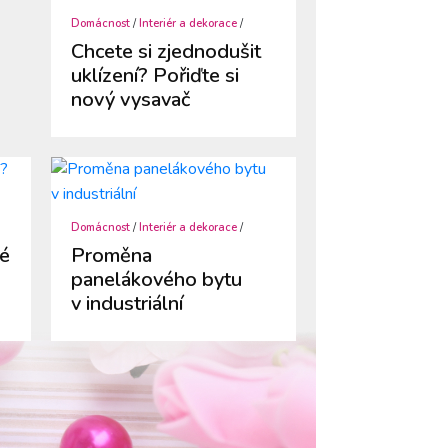
Domácnost
/
Interiér a dekorace
/
Chcete si zjednodušit
uklízení? Pořiďte si
nový vysavač
Domácnost
/
Interiér a dekorace
/
hé
Proměna
panelákového bytu
v industriální