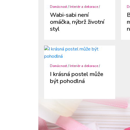
Domácnost
/
Interiér a dekorace
/
D
Wabi-sabi není
B
omáčka, nýbrž životní
m
styl
n
Domácnost
/
Interiér a dekorace
/
I krásná postel může
být pohodlná