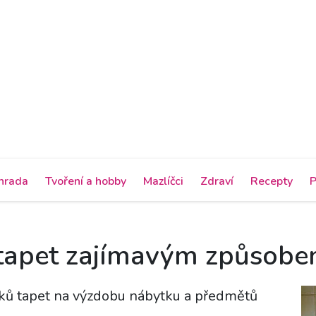
hrada
Tvoření a hobby
Mazlíčci
Zdraví
Recepty
P
y tapet zajímavým způsob
bytků tapet na výzdobu nábytku a předmětů