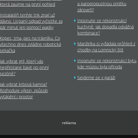
a paropropustnou omítku
která zaujme na první pohled
zároveň?
Instalatéři tenhle trik znají už
Inpsirujte se rekonstrukcí
dávno. Ucpaný odpad vyčistíte za
kuchyně. Jak dopadla odvážná
pár minut jen pomocí wapky
kombinace?
Kopec, tma, pes na trávníku. Co
Manželka si vyžádala průhled z
všechno dnes zvládne robotická
chodby na Lomnický štít
sekačka
Inspirujte se rekonstrukcí bytu,
Jak vybrat gril, který vás
kde múzou byla příroda
nepřestane bavit po první
sezóně?
Sejdeme se v garáži
Jak vybrat krbová kamna?
Rozhoduje výkon, způsob
vytápění i prostor
reklama