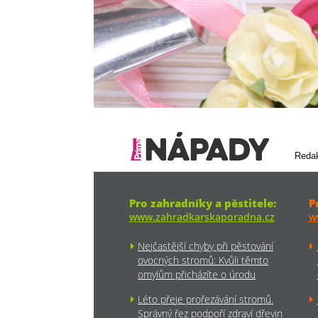
Reda
Pro zahradníky a pěstitele:
P
www.zahradkarskaporadna.cz
w
Nejčastější chyby při pěstování
ovocných stromů: Kvůli těmto
omylům přicházíte o úrodu
Léto přeje prořezávání stromů.
Správný řez podpoří zdraví dřevin