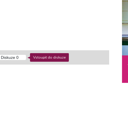
Vstoupit do diskuze
Diskuze
0