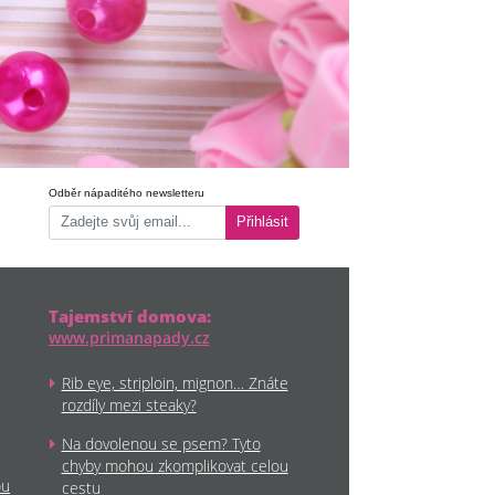
Odběr nápaditého newsletteru
Přihlásit
Tajemství domova:
www.primanapady.cz
Rib eye, striploin, mignon… Znáte
rozdíly mezi steaky?
Na dovolenou se psem? Tyto
chyby mohou zkomplikovat celou
ou
cestu