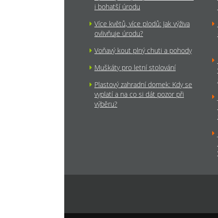
i bohatší úrodu
Více květů, více plodů: Jak výživa
ovlivňuje úrodu?
Voňavý kout plný chuti a pohody
Muškáty pro letní stolování
Plastový zahradní domek: Kdy se
vyplatí a na co si dát pozor při
výběru?