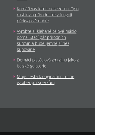
Komáři vás letos nesežerou. Tyto
rostliny a přírodní triky fungují
překvapivě dobře
Vyrobte si šlehané tělové máslo
doma: Stačí pár přírodních
surovin a bude jemnější než
kupované
Domácí pistáciová zmrzlina jako z
italské gelaterie
Moje cesta k originálním ručně
vyráběným šperkům