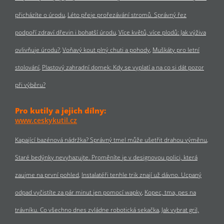
přicházíte o úrodu
Léto přeje prořezávání stromů. Správný řez
podpoří zdraví dřevin i bohatší úrodu
Více květů, více plodů: Jak výživa
ovlivňuje úrodu?
Voňavý kout plný chuti a pohody
Muškáty pro letní
stolování
Plastový zahradní domek: Kdy se vyplatí a na co si dát pozor
při výběru?
Pro kutily a jejich dílny:
www.ceskykutil.cz
Kapající bazénová nádržka? Správný tmel může ušetřit drahou výměnu
Staré bedýnky nevyhazujte. Proměníte je v designovou polici, která
zaujme na první pohled
Instalatéři tenhle trik znají už dávno. Ucpaný
odpad vyčistíte za pár minut jen pomocí wapky
Kopec, tma, pes na
trávníku. Co všechno dnes zvládne robotická sekačka
Jak vybrat gril,