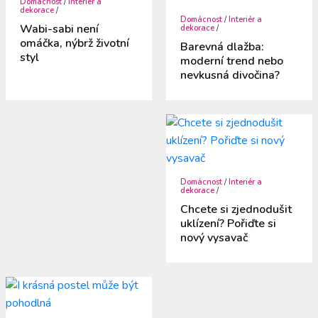
Domácnost
/
Interiér a
dekorace
/
Domácnost
/
Interiér a
Wabi-sabi není
dekorace
/
omáčka, nýbrž životní
Barevná dlažba:
styl
moderní trend nebo
nevkusná divočina?
Domácnost
/
Interiér a
dekorace
/
Chcete si zjednodušit
uklízení? Pořiďte si
nový vysavač