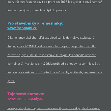
který vás nepřestane bavit po první sezóně?
Jak vybrat krbová kamna?
Rozhoduje výkon, způsob vytápění i prostor
Pro stavebníky a řemeslníky:
www.fachmani.cz
Díky rekonstrukci chátrající usedlosti vznikl domek ve stylu staré
Anglie
Znáte IZONIL Hard, voděodolnou a paropropustnou omítku
zároveň?
Inpsirujte se rekonstrukcí kuchyně. Jak dopadla odvážná
kombinace?
Manželka si vyžádala průhled z chodby na Lomnický štít
Inspirujte se rekonstrukcí bytu, kde múzou byla příroda
Sejdeme se v
garáži
Tajemství domova:
www.primanapady.cz
Rib eye, striploin, mignon… Znáte rozdíly mezi steaky?
Na dovolenou