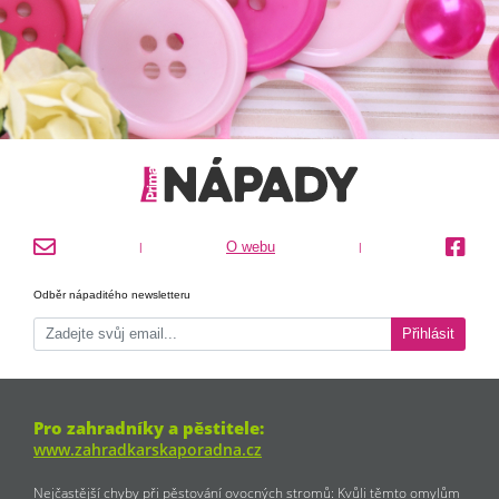
O webu
|
|
Odběr nápaditého newsletteru
Přihlásit
Pro zahradníky a pěstitele:
www.zahradkarskaporadna.cz
Nejčastější chyby při pěstování ovocných stromů: Kvůli těmto omylům