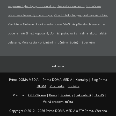
se psem? Tyto chyby mohou zkomplikovat celou cestu
Komáři vás
letos nesežerou. Tyto rostliny a přírodní triky fungují překvapivě dobře
Vyrobte si šlehané tělové máslo doma: Stačí pár přírodních surovin a
bude jemnější než kupované
Domácí pistáciová zmrzlina jako z italské
gelaterie
Moje cesta k originálním ručně vyráběným šperkům
reklama
Prima DOMA MEDIA:
Prima DOMA MEDIA
|
Kontakty
|
Blog Prima
DOMA
|
Pro média
|
Soutěže
FTV Prima:
O FTV Prima
|
Press
|
Kontakty
|
Jak naladit
|
HbbTV
|
Volná pracovní místa
Copyright © 2012 – 2026 Prima DOMA MEDIA a FTV Prima. Všechna