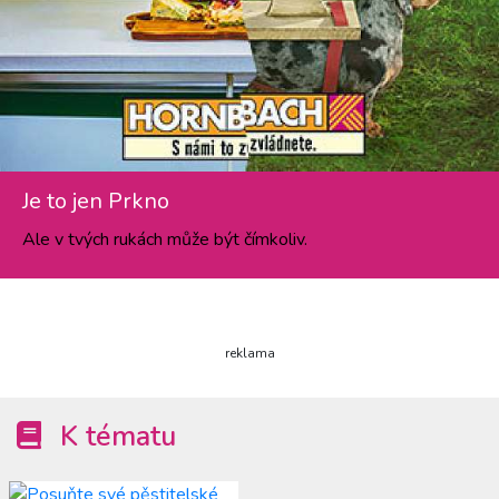
Je to jen Prkno
Ale v tvých rukách může být čímkoliv.
reklama
K tématu