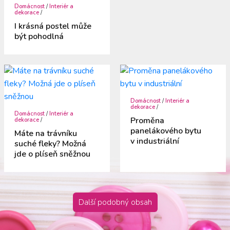
Domácnost
/
Interiér a
dekorace
/
I krásná postel může
být pohodlná
Domácnost
/
Interiér a
dekorace
/
Domácnost
/
Interiér a
Proměna
dekorace
/
panelákového bytu
Máte na trávníku
v industriální
suché fleky? Možná
jde o plíseň sněžnou
Další podobný obsah