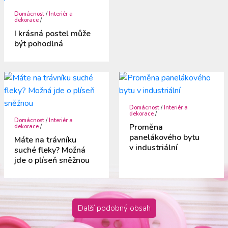
Domácnost
/
Interiér a
dekorace
/
I krásná postel může
být pohodlná
Domácnost
/
Interiér a
dekorace
/
Domácnost
/
Interiér a
Proměna
dekorace
/
panelákového bytu
Máte na trávníku
v industriální
suché fleky? Možná
jde o plíseň sněžnou
Další podobný obsah