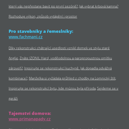
který vás nepřestane bavit po první sezóně?
Jak vybrat krbová kamna?
Rozhoduje výkon, způsob vytápění i prostor
Pro stavebníky a řemeslníky:
www.fachmani.cz
Díky rekonstrukci chátrající usedlosti vznikl domek ve stylu staré
Anglie
Znáte IZONIL Hard, voděodolnou a paropropustnou omítku
zároveň?
Inpsirujte se rekonstrukcí kuchyně. Jak dopadla odvážná
kombinace?
Manželka si vyžádala průhled z chodby na Lomnický štít
Inspirujte se rekonstrukcí bytu, kde múzou byla příroda
Sejdeme se v
garáži
Tajemství domova:
www.primanapady.cz