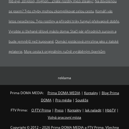
Rib eye, striploin, mignon… Znáte rozdíly mezi steaky?
Na dovolenou
se psem? Tyto chyby mohou zkomplikovat celou cestu
Komáři vás
letos nesežerou. Tyto rostliny a přírodní triky fungují překvapivě dobře
Vyrobte si šlehané tělové máslo doma: Stačí pár přírodních surovin a
bude jemnější než kupované
Domácí pistáciová zmrzlina jako z italské
gelaterie
Moje cesta k originálním ručně vyráběným šperkům
reklama
Prima DOMA MEDIA:
Prima DOMA MEDIA
|
Kontakty
|
Blog Prima
DOMA
|
Pro média
|
Soutěže
FTV Prima:
O FTV Prima
|
Press
|
Kontakty
|
Jak naladit
|
HbbTV
|
Volná pracovní místa
Copyright © 2012 – 2026 Prima DOMA MEDIA a FTV Prima. Všechna