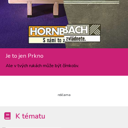
Je to jen Prkno
Ale v tvých rukách může být čímkoliv.
reklama
K tématu