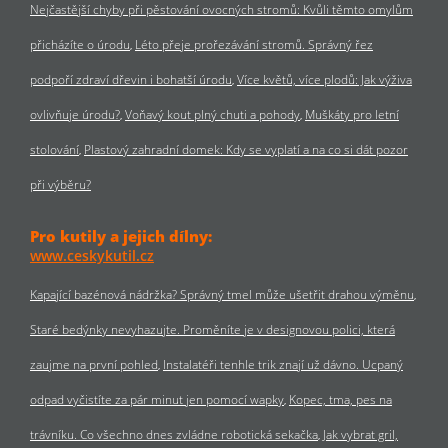
Nejčastější chyby při pěstování ovocných stromů: Kvůli těmto omylům
přicházíte o úrodu
Léto přeje prořezávání stromů. Správný řez
podpoří zdraví dřevin i bohatší úrodu
Více květů, více plodů: Jak výživa
ovlivňuje úrodu?
Voňavý kout plný chuti a pohody
Muškáty pro letní
stolování
Plastový zahradní domek: Kdy se vyplatí a na co si dát pozor
při výběru?
Pro kutily a jejich dílny:
www.ceskykutil.cz
Kapající bazénová nádržka? Správný tmel může ušetřit drahou výměnu
Staré bedýnky nevyhazujte. Proměníte je v designovou polici, která
zaujme na první pohled
Instalatéři tenhle trik znají už dávno. Ucpaný
odpad vyčistíte za pár minut jen pomocí wapky
Kopec, tma, pes na
trávníku. Co všechno dnes zvládne robotická sekačka
Jak vybrat gril,