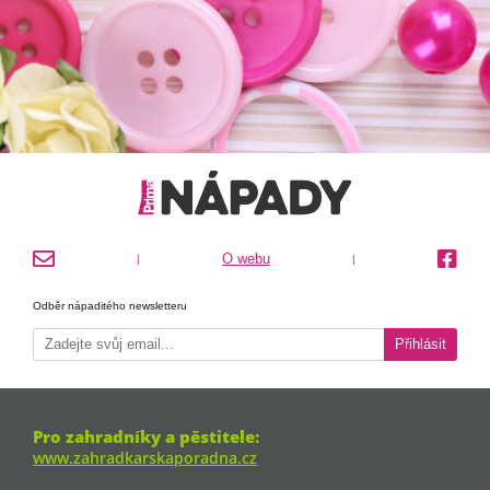
O webu
|
|
Odběr nápaditého newsletteru
Přihlásit
Pro zahradníky a pěstitele:
www.zahradkarskaporadna.cz