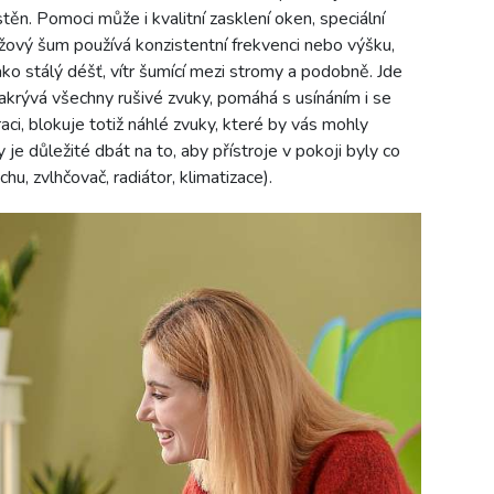
n. Pomoci může i kvalitní zasklení oken, speciální
ový šum používá konzistentní frekvenci nebo výšku,
ako stálý déšť, vítr šumící mezi stromy a podobně. Jde
akrývá všechny rušivé zvuky, pomáhá s usínáním i se
, blokuje totiž náhlé zvuky, které by vás mohly
ty je důležité dbát na to, aby přístroje v pokoji byly co
u, zvlhčovač, radiátor, klimatizace).