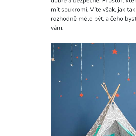
dobře a bezpečně. Prostor, kt
mít soukromí. Víte však, jak tak
rozhodně mělo být, a čeho bys
vám.