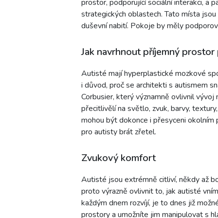
prostor, podporující sociální interakci, a 
strategických oblastech. Tato místa jsou
duševní nabití. Pokoje by měly podporova
Jak navrhnout příjemný prostor 
Autisté mají hyperplastické mozkové spo
i důvod, proč se architekti s autismem sn
Corbusier, který významně ovlivnil vývoj 
přecitlivělí na světlo, zvuk, barvy, textu
mohou být dokonce i přesyceni okolním pr
pro autisty brát zřetel.
Zvukový komfort
Autisté jsou extrémně citliví, někdy až b
proto výrazně ovlivnit to, jak autisté vn
každým dnem rozvíjí, je to dnes již možn
prostory a umožníte jim manipulovat s hla