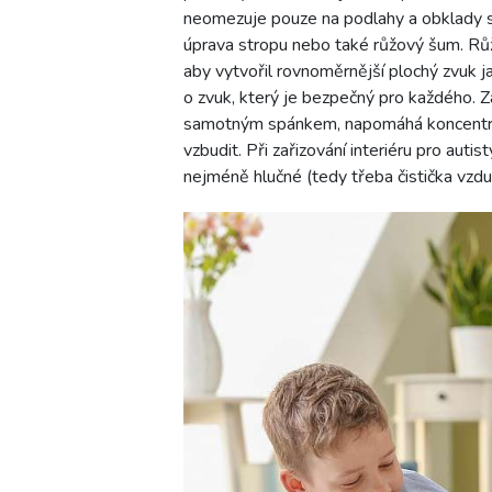
neomezuje pouze na podlahy a obklady stě
úprava stropu nebo také růžový šum. Růž
aby vytvořil rovnoměrnější plochý zvuk j
o zvuk, který je bezpečný pro každého. Z
samotným spánkem, napomáhá koncentraci
vzbudit. Při zařizování interiéru pro autis
nejméně hlučné (tedy třeba čistička vzduch