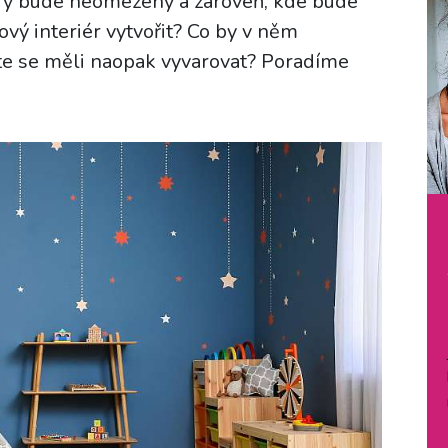
erý bude neomezený a zároveň, kde bude
ový interiér vytvořit? Co by v něm
te se měli naopak vyvarovat? Poradíme