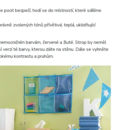
je pocit bezpečí, hodí se do místností, které sdílíme
rávně zvolených tónů přívětivá, teplá, uklidňující
m nemocničním barvám, červené a žluté. Strop by neměl
ší verzí té barvy, kterou dáte na stěnu. Dále se vyhněte
ysokému kontrastu a pruhům.