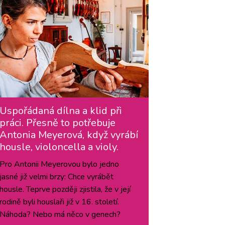
Uspořádaná dílna a klid při
práci. Přesně to potřebuje
Antonia Meyerová, když vyrábí
housle, violoncella a violy.
Pro Antonii Meyerovou bylo jedno
jasné již velmi brzy: Chce vyrábět
housle. Teprve později zjistila, že v její
rodině byli houslaři již v 16. století.
Náhoda? Nebo má něco v genech?