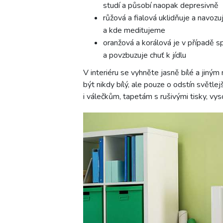
studí a působí naopak depresivně
růžová a fialová uklidňuje a navozu
a kde meditujeme
oranžová a korálová je v případě sp
a povzbuzuje chuť k jídlu
V interiéru se vyhněte jasně bílé a jiný
být nikdy bílý, ale pouze o odstín světlej
i válečkům, tapetám s rušivými tisky, v