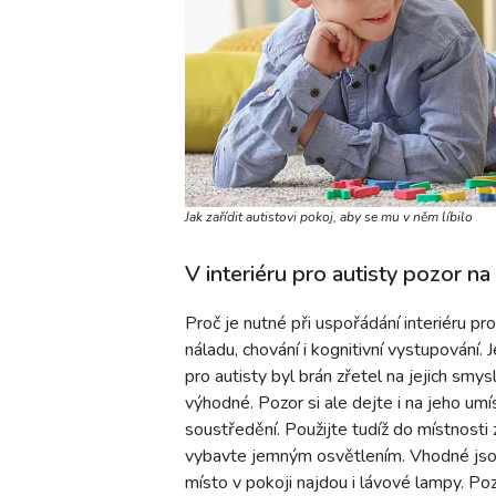
Jak zařídit autistovi pokoj, aby se mu v něm líbilo
V interiéru pro autisty pozor na
Proč je nutné při uspořádání interiéru p
náladu, chování i kognitivní vystupování. 
pro autisty byl brán zřetel na jejich smy
výhodné. Pozor si ale dejte i na jeho um
soustředění. Použijte tudíž do místnosti 
vybavte jemným osvětlením. Vhodné jsou 
místo v pokoji najdou i lávové lampy. Poz