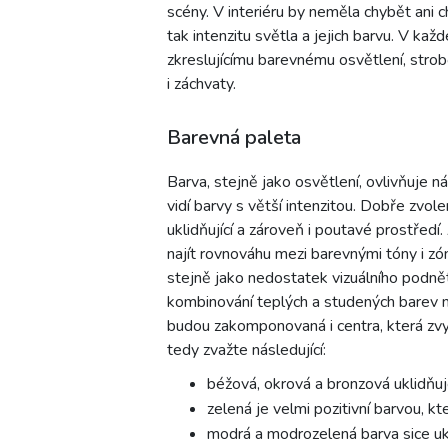
scény. V interiéru by neměla chybět ani ch
tak intenzitu světla a jejich barvu. V ka
zkreslujícímu barevnému osvětlení, stro
i záchvaty.
Barevná paleta
Barva, stejně jako osvětlení, ovlivňuje n
vidí barvy s větší intenzitou. Dobře zvol
uklidňující a zároveň i poutavé prostředí
najít rovnováhu mezi barevnými tóny i 
stejně jako nedostatek vizuálního podnět
kombinování teplých a studených barev mů
budou zakomponovaná i centra, která zvyšu
tedy zvažte následující:
béžová, okrová a bronzová uklidňu
zelená je velmi pozitivní barvou, kt
modrá a modrozelená barva sice ukl