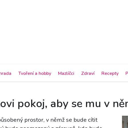
hrada
Tvoření a hobby
Mazlíčci
Zdraví
Recepty
P
stovi pokoj, aby se mu v ně
ůsobený prostor, v němž se bude cítit