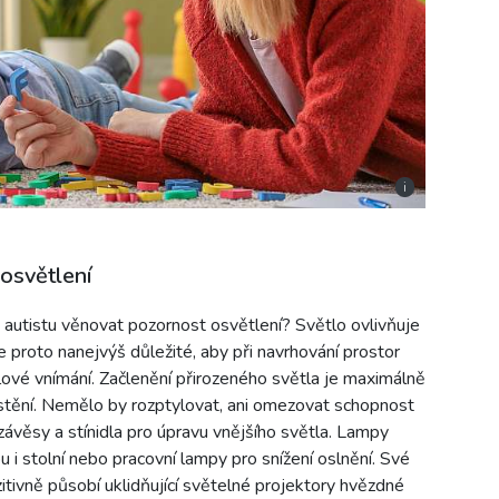
i
 osvětlení
ro autistu věnovat pozornost osvětlení? Světlo ovlivňuje
Je proto nanejvýš důležité, aby při navrhování prostor
slové vnímání. Začlenění přirozeného světla je maximálně
ístění. Nemělo by rozptylovat, ani omezovat schopnost
závěsy a stínidla pro úpravu vnějšího světla. Lampy
i stolní nebo pracovní lampy pro snížení oslnění. Své
itivně působí uklidňující světelné projektory hvězdné