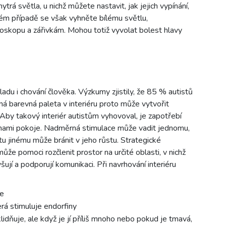
ytrá světla, u nichž můžete nastavit, jak jejich vypínání,
ždém případě se však vyhněte bílému světlu,
boskopu a zářivkám. Mohou totiž vyvolat bolest hlavy
áladu i chování člověka. Výzkumy zjistily, že 85 % autistů
ená barevná paleta v interiéru proto může vytvořit
. Aby takový interiér autistům vyhovoval, je zapotřebí
zónami pokoje. Nadměrná stimulace může vadit jednomu,
u jinému může bránit v jeho růstu. Strategické
že pomoci rozčlenit prostor na určité oblasti, v nichž
jí a podporují komunikaci. Při navrhování interiéru
je
erá stimuluje endorfiny
idňuje, ale když je jí příliš mnoho nebo pokud je tmavá,