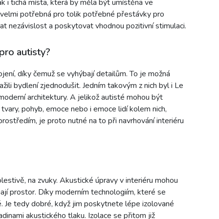
pak i tichá místa, která by měla být umístěna ve
 velmi potřebná pro tolik potřebné přestávky pro
t nezávislost a poskytovat vhodnou pozitivní stimulaci.
pro autisty?
jení, díky čemuž se vyhýbají detailům. To je možná
ažili bydlení zjednodušit. Jedním takovým z nich byl i Le
moderní architektury. A jelikož autisté mohou být
ry, tvary, pohyb, emoce nebo i emoce lidí kolem nich,
ostředím, je proto nutné na to při navrhování interiéru
olestivě, na zvuky. Akustické úpravy v interiéru mohou
ímají prostor. Díky moderním technologiím, které se
é. Je tedy dobré, když jim poskytnete lépe izolované
dinami akustického tlaku. Izolace se přitom již