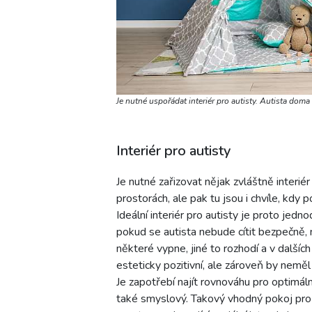
Je nutné uspořádat interiér pro autisty. Autista dom
Interiér pro autisty
Je nutné zařizovat nějak zvláštně interi
prostorách, ale pak tu jsou i chvíle, kd
Ideální interiér pro autisty je proto jedn
pokud se autista nebude cítit bezpečně, 
některé vypne, jiné to rozhodí a v dalších
esteticky pozitivní, ale zároveň by nemě
Je zapotřebí najít rovnováhu pro optimáln
také smyslový. Takový vhodný pokoj pro 