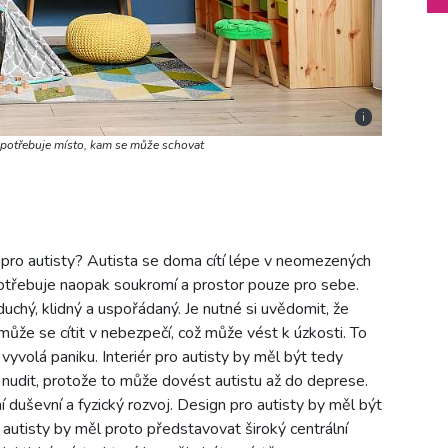
i
a potřebuje místo, kam se může schovat
ér pro autisty? Autista se doma cítí lépe v neomezených
y potřebuje naopak soukromí a prostor pouze pro sebe.
oduchý, klidný a uspořádaný. Je nutné si uvědomit, že
může se cítit v nebezpečí, což může vést k úzkosti. To
 vyvolá paniku. Interiér pro autisty by měl být tedy
l nudit, protože to může dovést autistu až do deprese.
í duševní a fyzický rozvoj. Design pro autisty by měl být
autisty by měl proto představovat široký centrální