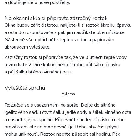
a doplňujeme o nové postřehy.
Na okenní skla si připravte zázračný roztok
Okna budou zářit čistotou, nalijete-li si roztok škrobu, čpavku
a octa do rozprašovače a pak jím nastříkáte okenní tabule.
Následně vše opláchněte teplou vodou a papírovým
ubrouskem vyleštěte.
Zázračný roztok si připravíte tak, že ve 3 litrech teplé vody
rozmícháte 2 lžíce kukuřičného škrobu, půl šálku čpavku
a půl šálku bílého (vinného) octa.
Vyleštěte sprchu
reklama
Rozlučte se s usazeninami na sprše. Dejte do silného
igelitového sáčku čtvrt šálku jedlé sody a šálek vinného octa
a nasaďte jej na sprchu. Připevněte ho lepicí páskou nebo
provázkem, ale ne moc pevně (je třeba, aby část plynu
mohla uniknout). Roztok nechte působit asi hodinu. Pak