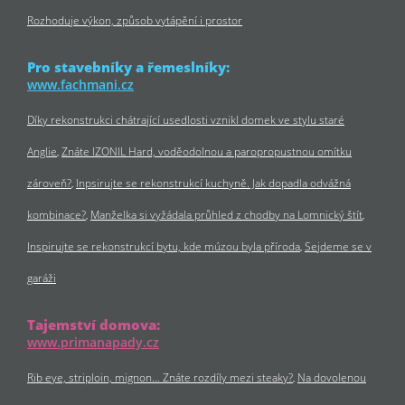
Rozhoduje výkon, způsob vytápění i prostor
Pro stavebníky a řemeslníky:
www.fachmani.cz
Díky rekonstrukci chátrající usedlosti vznikl domek ve stylu staré
Anglie
Znáte IZONIL Hard, voděodolnou a paropropustnou omítku
zároveň?
Inpsirujte se rekonstrukcí kuchyně. Jak dopadla odvážná
kombinace?
Manželka si vyžádala průhled z chodby na Lomnický štít
Inspirujte se rekonstrukcí bytu, kde múzou byla příroda
Sejdeme se v
garáži
Tajemství domova:
www.primanapady.cz
Rib eye, striploin, mignon… Znáte rozdíly mezi steaky?
Na dovolenou