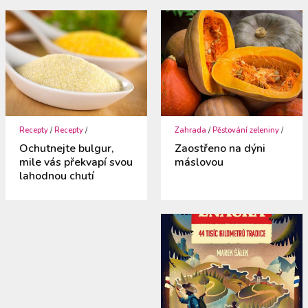
Recepty
/
Recepty
/
Zahrada
/
Pěstování zeleniny
/
Ochutnejte bulgur,
Zaostřeno na dýni
mile vás překvapí svou
máslovou
lahodnou chutí