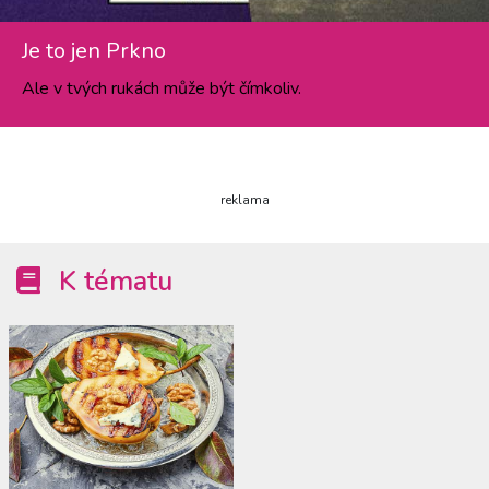
Je to jen Prkno
Ale v tvých rukách může být čímkoliv.
reklama
K tématu