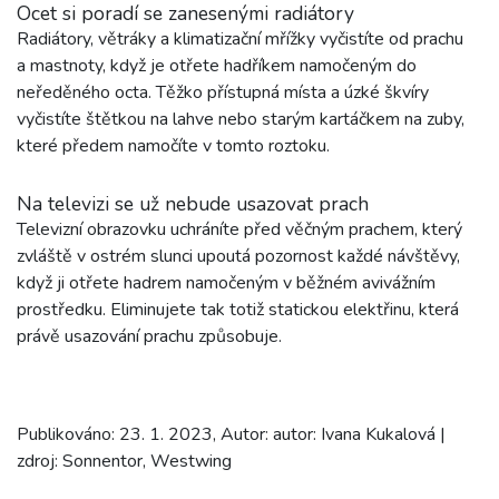
Ocet si poradí se zanesenými radiátory
Radiátory, větráky a klimatizační mřížky vyčistíte od prachu
a mastnoty, když je otřete hadříkem namočeným do
neředěného octa. Těžko přístupná místa a úzké škvíry
vyčistíte štětkou na lahve nebo starým kartáčkem na zuby,
které předem namočíte v tomto roztoku.
Na televizi se už nebude usazovat prach
Televizní obrazovku uchráníte před věčným prachem, který
zvláště v ostrém slunci upoutá pozornost každé návštěvy,
když ji otřete hadrem namočeným v běžném avivážním
prostředku. Eliminujete tak totiž statickou elektřinu, která
právě usazování prachu způsobuje.
Publikováno: 23. 1. 2023, Autor: autor: Ivana Kukalová |
zdroj: Sonnentor, Westwing