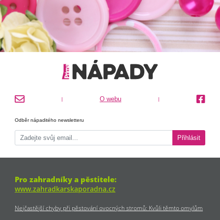
O webu
|
|
Odběr nápaditého newsletteru
Přihlásit
Pro zahradníky a pěstitele:
www.zahradkarskaporadna.cz
Nejčastější chyby při pěstování ovocných stromů: Kvůli těmto omylům