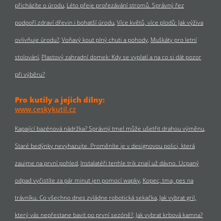
přicházíte o úrodu
Léto přeje prořezávání stromů. Správný řez
podpoří zdraví dřevin i bohatší úrodu
Více květů, více plodů: Jak výživa
ovlivňuje úrodu?
Voňavý kout plný chuti a pohody
Muškáty pro letní
stolování
Plastový zahradní domek: Kdy se vyplatí a na co si dát pozor
při výběru?
Pro kutily a jejich dílny:
www.ceskykutil.cz
Kapající bazénová nádržka? Správný tmel může ušetřit drahou výměnu
Staré bedýnky nevyhazujte. Proměníte je v designovou polici, která
zaujme na první pohled
Instalatéři tenhle trik znají už dávno. Ucpaný
odpad vyčistíte za pár minut jen pomocí wapky
Kopec, tma, pes na
trávníku. Co všechno dnes zvládne robotická sekačka
Jak vybrat gril,
který vás nepřestane bavit po první sezóně?
Jak vybrat krbová kamna?