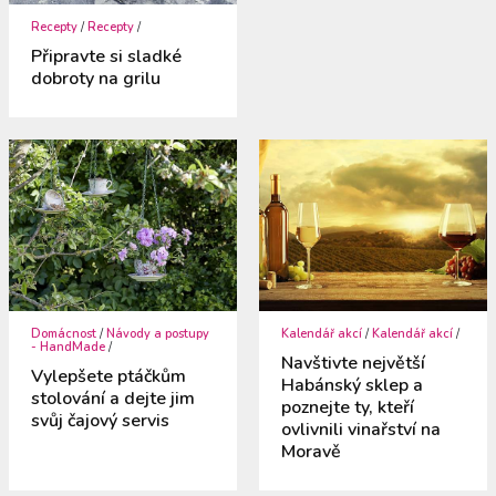
Recepty
/
Recepty
/
Připravte si sladké
dobroty na grilu
Domácnost
/
Návody a postupy
Kalendář akcí
/
Kalendář akcí
/
- HandMade
/
Navštivte největší
Vylepšete ptáčkům
Habánský sklep a
stolování a dejte jim
poznejte ty, kteří
svůj čajový servis
ovlivnili vinařství na
Moravě