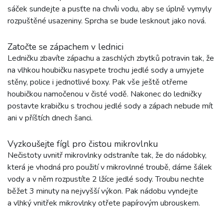
sáček sundejte a pusťte na chvíli vodu, aby se úplně vymyly
rozpuštěné usazeniny. Sprcha se bude lesknout jako nová.
Zatočte se zápachem v lednici
Ledničku zbavíte zápachu a zaschlých zbytků potravin tak, že
na vlhkou houbičku nasypete trochu jedlé sody a umyjete
stěny, police i jednotlivé boxy. Pak vše ještě otřeme
houbičkou namočenou v čisté vodě. Nakonec do ledničky
postavte krabičku s trochou jedlé sody a zápach nebude mít
ani v příštích dnech šanci.
Vyzkoušejte fígl pro čistou mikrovlnku
Nečistoty uvnitř mikrovlnky odstraníte tak, že do nádobky,
která je vhodná pro použití v mikrovlnné troubě, dáme šálek
vody a v něm rozpustíte 2 lžíce jedlé sody. Troubu nechte
běžet 3 minuty na nejvyšší výkon. Pak nádobu vyndejte
a vlhký vnitřek mikrovlnky otřete papírovým ubrouskem.