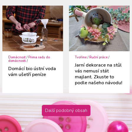
Domácnost
/
Prima rady do
Tvoříme
/
Ruční práce
/
domácnosti
/
Jarní dekorace na stůl
Domácí bio ústní voda
vás nemusí stát
vám ušetří peníze
majlant. Zkuste to
podle našeho návodu!
Další podobný obsah