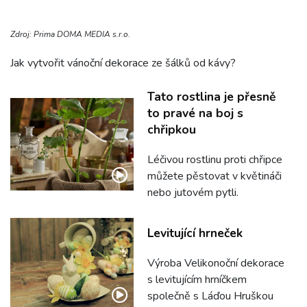
Zdroj: Prima DOMA MEDIA s.r.o.
Jak vytvořit vánoční dekorace ze šálků od kávy?
Tato rostlina je přesně
to pravé na boj s
chřipkou
Léčivou rostlinu proti chřipce
můžete pěstovat v květináči
nebo jutovém pytli.
Levitující hrneček
Výroba Velikonoční dekorace
s levitujícím hrníčkem
společně s Láďou Hruškou