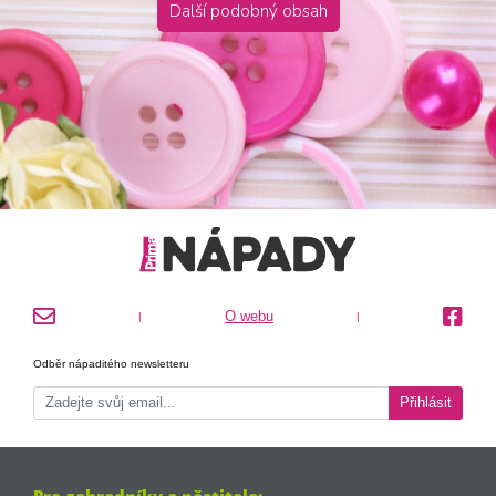
Další podobný obsah
O webu
|
|
Odběr nápaditého newsletteru
Přihlásit