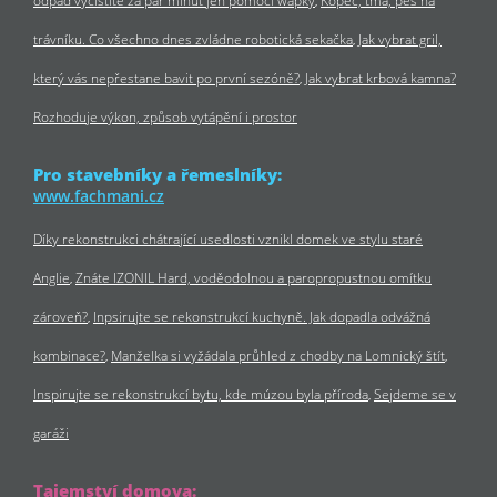
odpad vyčistíte za pár minut jen pomocí wapky
Kopec, tma, pes na
trávníku. Co všechno dnes zvládne robotická sekačka
Jak vybrat gril,
který vás nepřestane bavit po první sezóně?
Jak vybrat krbová kamna?
Rozhoduje výkon, způsob vytápění i prostor
Pro stavebníky a řemeslníky:
www.fachmani.cz
Díky rekonstrukci chátrající usedlosti vznikl domek ve stylu staré
Anglie
Znáte IZONIL Hard, voděodolnou a paropropustnou omítku
zároveň?
Inpsirujte se rekonstrukcí kuchyně. Jak dopadla odvážná
kombinace?
Manželka si vyžádala průhled z chodby na Lomnický štít
Inspirujte se rekonstrukcí bytu, kde múzou byla příroda
Sejdeme se v
garáži
Tajemství domova: