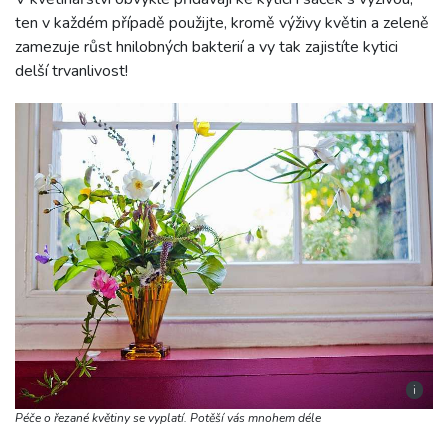
ten v každém případě použijte, kromě výživy květin a zeleně
zamezuje růst hnilobných bakterií a vy tak zajistíte kytici
delší trvanlivost!
i
Péče o řezané květiny se vyplatí. Potěší vás mnohem déle