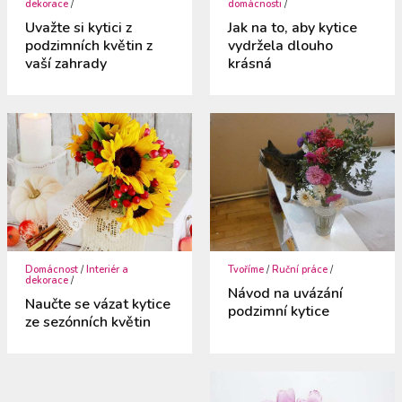
dekorace
/
domácnosti
/
Uvažte si kytici z
Jak na to, aby kytice
podzimních květin z
vydržela dlouho
vaší zahrady
krásná
Domácnost
/
Interiér a
Tvoříme
/
Ruční práce
/
dekorace
/
Návod na uvázání
Naučte se vázat kytice
podzimní kytice
ze sezónních květin