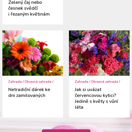
Zelený čaj nebo
česnek svědčí
i řezaným květinám
Zahrada
/
Okrasná zahrada
/
Zahrada
/
Okrasná zahrada
/
Netradiční dárek ke
Jak si uvázat
dni zamilovaných
červencovou kytici?
Jedině s květy s vůní
léta