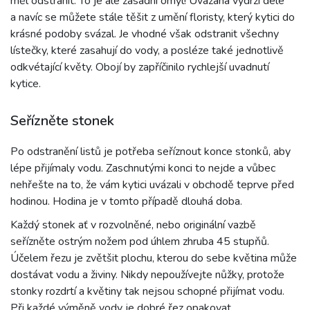
měl odstranit. To je ale zásadní omyl! Uvázaná vydrží déle
a navíc se můžete stále těšit z umění floristy, který kytici do
krásné podoby svázal. Je vhodné však odstranit všechny
lístečky, které zasahují do vody, a posléze také jednotlivě
odkvétající květy. Obojí by zapříčinilo rychlejší uvadnutí
kytice.
Seřízněte stonek
Po odstranění listů je potřeba seříznout konce stonků, aby
lépe přijímaly vodu. Zaschnutými konci to nejde a vůbec
nehřešte na to, že vám kytici uvázali v obchodě teprve před
hodinou. Hodina je v tomto případě dlouhá doba.
Každý stonek ať v rozvolněné, nebo originální vazbě
seřízněte ostrým nožem pod úhlem zhruba 45 stupňů.
Účelem řezu je zvětšit plochu, kterou do sebe květina může
dostávat vodu a živiny. Nikdy nepoužívejte nůžky, protože
stonky rozdrtí a květiny tak nejsou schopné přijímat vodu.
Při každé výměně vody je dobré řez opakovat.