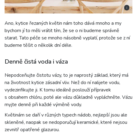
i
Ano, kytice řezaných květin nám toho dává mnoho a my
bychom jí to měli vrátit tím, že se o ni budeme správně
starat. Tato péče se mnoho násobně vyplatí, protože se z ní
budeme těšit o několik dní déle.
Denně čistá voda i váza
Nepodceňujte čistotu vázy, to je naprostý základ, který má
na životnost kytice zásadní vliv. Než do ní nalijete vodu,
vydezinfikujte ji. K tomu ideálně poslouží přípravek
s obsahem chlóru, poté ale vázu důkladně vypláchněte. Vázu
myjte denně při každé výměně vody.
Květinám se daří v různých typech nádob, nejlepší jsou ale
skleněné, naopak se nedoporučují keramické, které nejsou
zevnitř opatřené glazurou.