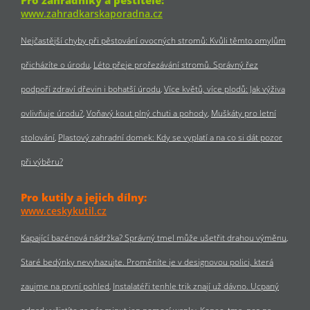
Pro zahradníky a pěstitele:
www.zahradkarskaporadna.cz
Nejčastější chyby při pěstování ovocných stromů: Kvůli těmto omylům
přicházíte o úrodu
Léto přeje prořezávání stromů. Správný řez
podpoří zdraví dřevin i bohatší úrodu
Více květů, více plodů: Jak výživa
ovlivňuje úrodu?
Voňavý kout plný chuti a pohody
Muškáty pro letní
stolování
Plastový zahradní domek: Kdy se vyplatí a na co si dát pozor
při výběru?
Pro kutily a jejich dílny:
www.ceskykutil.cz
Kapající bazénová nádržka? Správný tmel může ušetřit drahou výměnu
Staré bedýnky nevyhazujte. Proměníte je v designovou polici, která
zaujme na první pohled
Instalatéři tenhle trik znají už dávno. Ucpaný