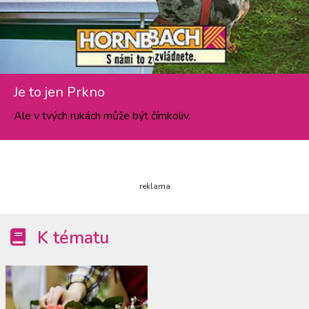
Je to jen Prkno
Ale v tvých rukách může být čímkoliv.
reklama
K tématu