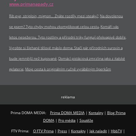
www.primanapady.cz
Rib eye, striploin, mignon… Znáte rozdíly mezi steaky?
Na dovolenou
se psem? Tyto chyby mohou zkomplikovat celou cestu
Komáři vás
letos nesežerou. Tyto rostliny a přírodní triky fungují překvapivě dobře
Vyrobte si šlehané tělové máslo doma: Stačí pár přírodních surovin a
bude jemnější než kupované
Domácí pistáciová zmrzlina jako z italské
gelaterie
Moje cesta k originálním ručně vyráběným šperkům
reklama
Prima DOMA MEDIA:
Prima DOMA MEDIA
|
Kontakty
|
Blog Prima
DOMA
|
Pro média
|
Soutěže
FTV Prima:
O FTV Prima
|
Press
|
Kontakty
|
Jak naladit
|
HbbTV
|