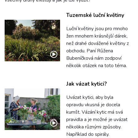
všechny druhy existují a jak je lze využít?
Tuzemské luční květiny
Luční květiny jsou pro mnoho
žen mnohem krásnější dárek,
než drahé dovážené květiny z
obchodu. Paní Růžena
Bubeníčková nám zodpoví
několik otázek na toto téma.
Jak vázat kytici?
Uvázat kytici, aby byla
opravdu vkusná je docela
kumšt. Vázání kytic má svá
pravidla a je možné je uvázat
několika různými způsoby.
Například do spirály.