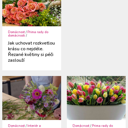
Domácnost
/
Prima rady do
domácnosti
/
Jak uchovat rozkvetlou
krásu co nejdéle.
Řezané květiny si péči
zaslouží
Domácnost
/
Interiér a
Domácnost
/
Prima rady do