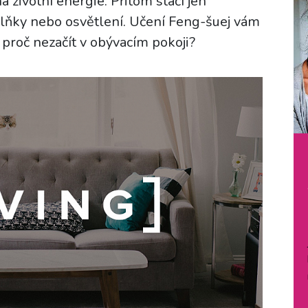
životní energie. Přitom stačí jen
lňky nebo osvětlení. Učení Feng-šuej vám
 proč nezačít v obývacím pokoji?