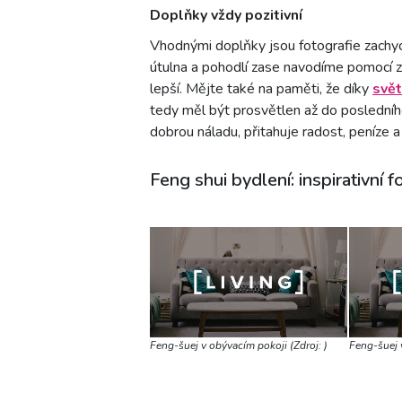
Doplňky vždy pozitivní
Vhodnými doplňky jsou fotografie zachyc
útulna a pohodlí zase navodíme pomocí zá
lepší. Mějte také na paměti, že díky
svět
tedy měl být prosvětlen až do posledníh
dobrou náladu, přitahuje radost, peníze a
Feng shui bydlení: inspirativní f
Feng-šuej v obývacím pokoji (Zdroj: )
Feng-šuej v