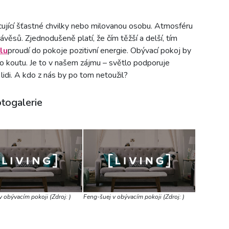
ující šťastné chvilky nebo milovanou osobu. Atmosféru
věsů. Zjednodušeně platí, že čím těžší a delší, tím
lu
proudí do pokoje pozitivní energie. Obývací pokoj by
o koutu. Je to v našem zájmu – světlo podporuje
 lidi. A kdo z nás by po tom netoužil?
otogalerie
 obývacím pokoji (Zdroj: )
Feng-šuej v obývacím pokoji (Zdroj: )