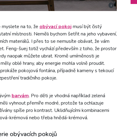
i
dě myslete na to, že
obývací pokoj
musí být čistý
statní místnosti. Neměli bychom šetřit na jeho vybavení,
dních materiálů. I přes to se nemusíte obávat, že vám
čet. Feng-šuej totiž vychází především z toho, že prostor
edy naopak můžete ubrat. Kromě umírněnosti je
 měly oblé hrany, aby energie mohla volně proudit.
 prokáže pokojová fontána, případně kameny s tekoucí
zpestření tradičního pokoje.
jivým
barvám
. Pro děti je vhodná například zelená
 měli vyhnout přemíře modré, protože ta ochlazuje
žívány spíše pro kontrast. Uklidňujícími kombinacemi
anžová-krémová nebo třeba hnědá-krémová.
rie obývacích pokojů