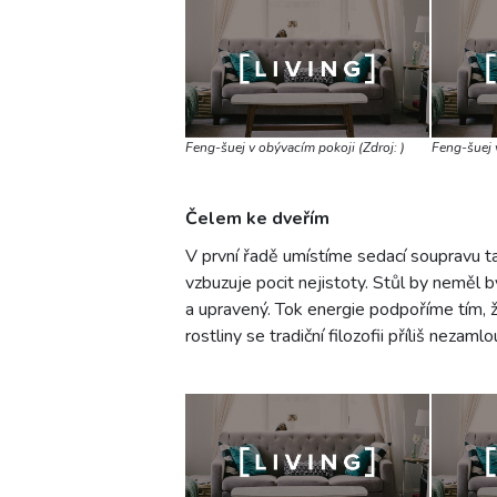
Feng-šuej v obývacím pokoji (Zdroj: )
Feng-šuej v
Čelem ke dveřím
V první řadě umístíme sedací soupravu t
vzbuzuje pocit nejistoty. Stůl by neměl 
a upravený. Tok energie podpoříme tím, 
rostliny se tradiční filozofii příliš nezamlo