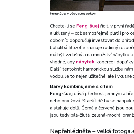
Feng-šuej v obývacím pokoji
Chcete-li se
Feng-šuej
řídit, v první řa
a uklizený – což samozřejmě platí i pro o
odborníci doporučují investovat do příro
bohulibá filozofie zruinuje rodinný rozpo
má být vzdušný a na množství nábytku t
vhodné, aby
nábytek
, koberce i doplňky
Další, tentokrát harmonickou službu nám
vodou. Je to nejen užitečné, ale i vkusné 
Barvy kombinujeme s citem
Feng-šuej
dává přednost jemným a hře
nebo oranžová. Starší lidé by se naopak
a stahuje dolů. Černá a červená jsou pou
jsou tedy bílá-žlutá, zelená-modrá, or
Nepřehlédněte – velká fotogale