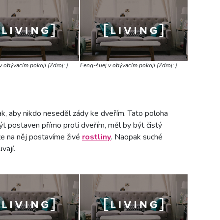
 obývacím pokoji (Zdroj: )
Feng-šuej v obývacím pokoji (Zdroj: )
ak, aby nikdo neseděl zády ke dveřím. Tato poloha
být postaven přímo proti dveřím, měl by být čistý
že na něj postavíme živé
rostliny
. Naopak suché
uvají.