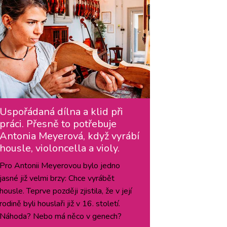
Uspořádaná dílna a klid při
práci. Přesně to potřebuje
Antonia Meyerová, když vyrábí
housle, violoncella a violy.
Pro Antonii Meyerovou bylo jedno
jasné již velmi brzy: Chce vyrábět
housle. Teprve později zjistila, že v její
rodině byli houslaři již v 16. století.
Náhoda? Nebo má něco v genech?