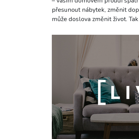
– vaším domovem proudí špatná 
přesunout nábytek, změnit dop
může doslova změnit život. Tak