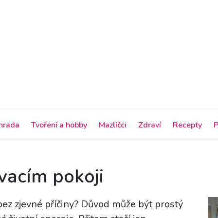
hrada
Tvoření a hobby
Mazlíčci
Zdraví
Recepty
P
vacím pokoji
bez zjevné příčiny? Důvod může být prostý