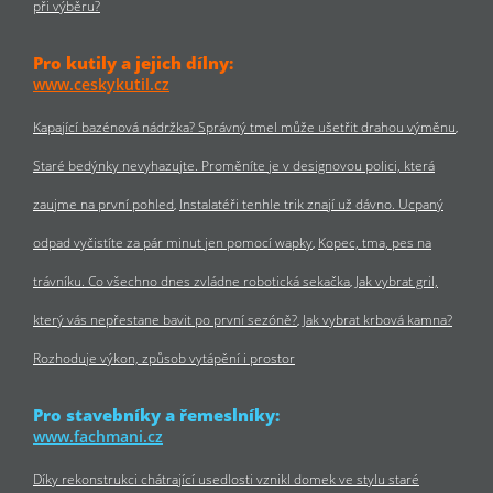
při výběru?
Pro kutily a jejich dílny:
www.ceskykutil.cz
Kapající bazénová nádržka? Správný tmel může ušetřit drahou výměnu
Staré bedýnky nevyhazujte. Proměníte je v designovou polici, která
zaujme na první pohled
Instalatéři tenhle trik znají už dávno. Ucpaný
odpad vyčistíte za pár minut jen pomocí wapky
Kopec, tma, pes na
trávníku. Co všechno dnes zvládne robotická sekačka
Jak vybrat gril,
který vás nepřestane bavit po první sezóně?
Jak vybrat krbová kamna?
Rozhoduje výkon, způsob vytápění i prostor
Pro stavebníky a řemeslníky:
www.fachmani.cz
Díky rekonstrukci chátrající usedlosti vznikl domek ve stylu staré