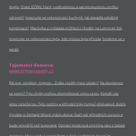
Anglie
Znáte IZONIL Hard, voděodolnou a paropropustnou omítku
zároveň?
Inpsirujte se rekonstrukcí kuchyně. Jak dopadla odvážná
kombinace?
Manželka si vyžádala průhled z chodby na Lomnický štít
Inspirujte se rekonstrukcí bytu, kde múzou byla příroda
Sejdeme se v
garáži
Tajemství domova:
www.primanapady.cz
Rib eye, striploin, mignon… Znáte rozdíly mezi steaky?
Na dovolenou
se psem? Tyto chyby mohou zkomplikovat celou cestu
Komáři vás
letos nesežerou. Tyto rostliny a přírodní triky fungují překvapivě dobře
Vyrobte si šlehané tělové máslo doma: Stačí pár přírodních surovin a
bude jemnější než kupované
Domácí pistáciová zmrzlina jako z italské
gelaterie
Moje cesta k originálním ručně vyráběným šperkům