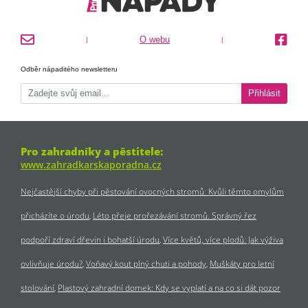
O webu
|
|
Odběr nápaditého newsletteru
Přihlásit
Pro zahradníky a pěstitele:
www.zahradkarskaporadna.cz
Nejčastější chyby při pěstování ovocných stromů: Kvůli těmto omylům
přicházíte o úrodu
Léto přeje prořezávání stromů. Správný řez
podpoří zdraví dřevin i bohatší úrodu
Více květů, více plodů: Jak výživa
ovlivňuje úrodu?
Voňavý kout plný chuti a pohody
Muškáty pro letní
stolování
Plastový zahradní domek: Kdy se vyplatí a na co si dát pozor