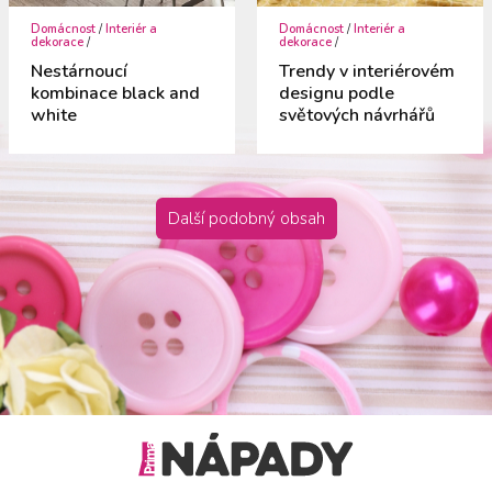
Domácnost
/
Interiér a
Domácnost
/
Interiér a
dekorace
/
dekorace
/
Nestárnoucí
Trendy v interiérovém
kombinace black and
designu podle
white
světových návrhářů
Další podobný obsah