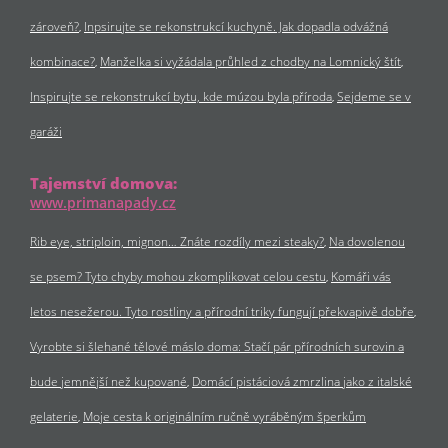
zároveň?
Inpsirujte se rekonstrukcí kuchyně. Jak dopadla odvážná
kombinace?
Manželka si vyžádala průhled z chodby na Lomnický štít
Inspirujte se rekonstrukcí bytu, kde múzou byla příroda
Sejdeme se v
garáži
Tajemství domova:
www.primanapady.cz
Rib eye, striploin, mignon… Znáte rozdíly mezi steaky?
Na dovolenou
se psem? Tyto chyby mohou zkomplikovat celou cestu
Komáři vás
letos nesežerou. Tyto rostliny a přírodní triky fungují překvapivě dobře
Vyrobte si šlehané tělové máslo doma: Stačí pár přírodních surovin a
bude jemnější než kupované
Domácí pistáciová zmrzlina jako z italské
gelaterie
Moje cesta k originálním ručně vyráběným šperkům