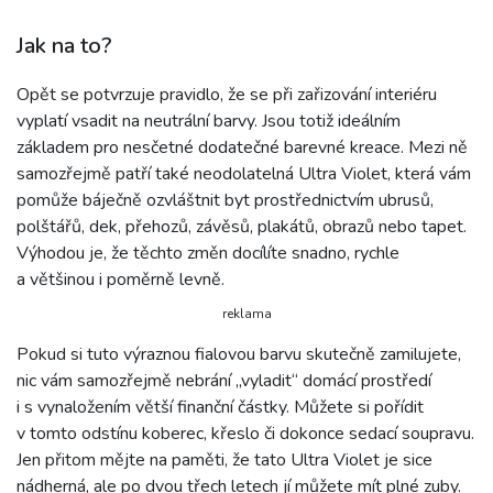
Jak na to?
Opět se potvrzuje pravidlo, že se při zařizování interiéru
vyplatí vsadit na neutrální barvy. Jsou totiž ideálním
základem pro nesčetné dodatečné barevné kreace. Mezi ně
samozřejmě patří také neodolatelná Ultra Violet, která vám
pomůže báječně ozvláštnit byt prostřednictvím ubrusů,
polštářů, dek, přehozů, závěsů, plakátů, obrazů nebo tapet.
Výhodou je, že těchto změn docílíte snadno, rychle
a většinou i poměrně levně.
reklama
Pokud si tuto výraznou fialovou barvu skutečně zamilujete,
nic vám samozřejmě nebrání „vyladit“ domácí prostředí
i s vynaložením větší finanční částky. Můžete si pořídit
v tomto odstínu koberec, křeslo či dokonce sedací soupravu.
Jen přitom mějte na paměti, že tato Ultra Violet je sice
nádherná, ale po dvou třech letech jí můžete mít plné zuby.