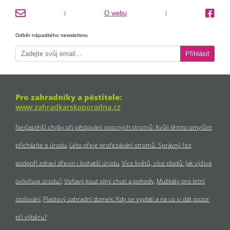
O webu
|
|
Odběr nápaditého newsletteru
Přihlásit
Pro zahradníky a pěstitele:
www.zahradkarskaporadna.cz
Nejčastější chyby při pěstování ovocných stromů: Kvůli těmto omylům
přicházíte o úrodu
Léto přeje prořezávání stromů. Správný řez
podpoří zdraví dřevin i bohatší úrodu
Více květů, více plodů: Jak výživa
ovlivňuje úrodu?
Voňavý kout plný chuti a pohody
Muškáty pro letní
stolování
Plastový zahradní domek: Kdy se vyplatí a na co si dát pozor
při výběru?