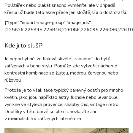
Polštářek nebo plakát snadno vyměníte, ale v případě
křesla už bude tato akce přece jen složitější a o dost dražší.
{"type":"import-image-group","image_ids":"
[225836,225845,225846,226086,226095,226096,22610
Kde jí to sluší?
Je nepochybné, že fialová skvěle „zapadne“ do bytů
zařízených v boho stylu. Pomůže zde vytvořit nádherné
kontrastní kombinace se žlutou, modrou, červenou nebo
růžovou.
Protože je to však také typický barevný odstín pro mnoho
květin, jako jsou například astry, fuchsie nebo levandule,
vynikne ve stylech provence, shabby chic, vintage i retro.
Doplňky v této barvě se ale nic nezkazíte ani
v minimalisticky zařízených interiérech.