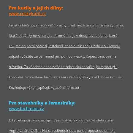
Pro kutily a jejich dílny:
www.ceskykutil.cz
Kapající bazénová nádržka? Správný tmel může ušetřit drahou výměnu
Staré bedýnky nevyhazujte. Proměníte je v designovou polici, která
zaujme na první pohled
Instalatéři tenhle trik znají už dávno. Ucpaný
odpad vyčistíte za pár minut jen pomocí wapky
Kopec, tma, pes na
trávníku. Co všechno dnes zvládne robotická sekačka
Jak vybrat gril,
který vás nepřestane bavit po první sezóně?
Jak vybrat krbová kamna?
Rozhoduje výkon, způsob vytápění i prostor
Pro stavebníky a řemeslníky:
www.fachmani.cz
Díky rekonstrukci chátrající usedlosti vznikl domek ve stylu staré
Anglie
Znáte IZONIL Hard, voděodolnou a paropropustnou omítku