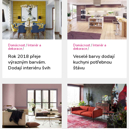
Domácnost
/
Interiér a
Domácnost
/
Interiér a
dekorace
/
dekorace
/
Rok 2018 přeje
Veselé barvy dodají
výrazným barvám.
kuchyni potřebnou
Dodají interiéru švih
šťávu