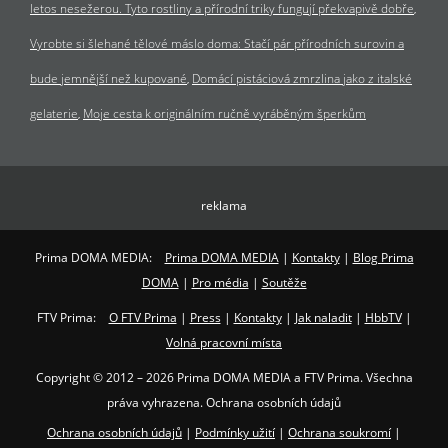
letos nesežerou. Tyto rostliny a přírodní triky fungují překvapivě dobře
Vyrobte si šlehané tělové máslo doma: Stačí pár přírodních surovin a
bude jemnější než kupované
Domácí pistáciová zmrzlina jako z italské
gelaterie
Moje cesta k originálním ručně vyráběným šperkům
reklama
Prima DOMA MEDIA:
Prima DOMA MEDIA
|
Kontakty
|
Blog Prima
DOMA
|
Pro média
|
Soutěže
FTV Prima:
O FTV Prima
|
Press
|
Kontakty
|
Jak naladit
|
HbbTV
|
Volná pracovní místa
Copyright © 2012 – 2026 Prima DOMA MEDIA a FTV Prima. Všechna
práva vyhrazena. Ochrana osobních údajů
Ochrana osobních údajů
|
Podmínky užití
|
Ochrana soukromí
|