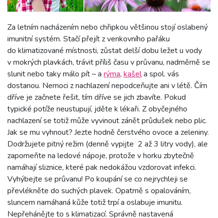
Za letním nacházením nebo chřipkou většinou stojí oslabený
imunitní systém. Stačí přejít z venkovního pařáku
do klimatizované místnosti, zůstat delší dobu ležet u vody
v mokrých plavkách, trávit příliš času v průvanu, nadměrně se
slunit nebo taky málo pít – a
rýma
,
kašel
a spol. vás
dostanou. Nemoci z nachlazení nepodceňujte ani v létě. Čím
dříve je začnete řešit, tím dříve se jich zbavíte. Pokud
typické potíže neustupují, jděte k lékaři. Z obyčejného
nachlazení se totiž může vyvinout zánět průdušek nebo plic.
Jak se mu vyhnout? Jezte hodně čerstvého ovoce a zeleniny.
Dodržujete pitný režim (denně vypijte 2 až 3 litry vody), ale
zapomeňte na ledové nápoje, protože v horku zbytečně
namáhají sliznice, které pak nedokážou vzdorovat infekci.
Vyhýbejte se průvanu! Po koupání se co nejrychleji se
převlékněte do suchých plavek. Opatrně s opalováním,
sluncem namáhaná kůže totiž trpí a oslabuje imunitu.
Nepřehánějte to s klimatizací. Správně nastavená