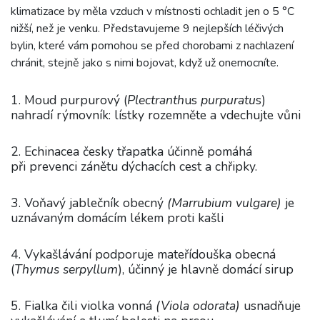
klimatizace by měla vzduch v místnosti ochladit jen o 5 °C
nižší, než je venku. Představujeme 9 nejlepších léčivých
bylin, které vám pomohou se před chorobami z nachlazení
chránit, stejně jako s nimi bojovat, když už onemocníte.
1. Moud purpurový (
Plectranth
us
purpuratu
s)
nahradí rýmovník: lístky rozemněte a vdechujte vůni
2. Echinacea česky třapatka účinně pomáhá
při prevenci zánětu dýchacích cest a chřipky.
3. Voňavý jablečník obecný
(Marrubium vulgare)
je
uznávaným domácím lékem proti kašli
4. Vykašlávání podporuje mateřídouška obecná
(
Thymus serpyllum
), účinný je hlavně domácí sirup
5. Fialka čili violka vonná
(Viola odorata)
usnadňuje