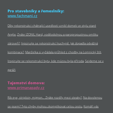
Pro stavebníky a řemeslníky:
www.fachmani.cz
Díky rekonstrukci chátrající usedlosti vznikl domek ve stylu staré
Anglie
Znáte IZONIL Hard, voděodolnou a paropropustnou omítku
zároveň?
Inpsirujte se rekonstrukcí kuchyně. Jak dopadla odvážná
kombinace?
Manželka si vyžádala průhled z chodby na Lomnický štít
Inspirujte se rekonstrukcí bytu, kde múzou byla příroda
Sejdeme se v
garáži
Tajemství domova:
www.primanapady.cz
Rib eye, striploin, mignon… Znáte rozdíly mezi steaky?
Na dovolenou
se psem? Tyto chyby mohou zkomplikovat celou cestu
Komáři vás