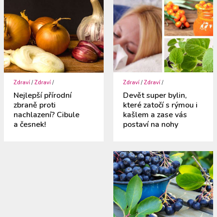
Zdraví
/
Zdraví
/
Zdraví
/
Zdraví
/
Nejlepší přírodní
Devět super bylin,
zbraně proti
které zatočí s rýmou i
nachlazení? Cibule
kašlem a zase vás
a česnek!
postaví na nohy