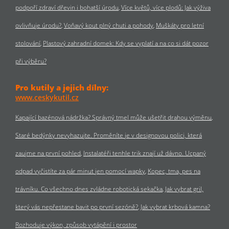
podpoří zdraví dřevin i bohatší úrodu
Více květů, více plodů: Jak výživa
ovlivňuje úrodu?
Voňavý kout plný chuti a pohody
Muškáty pro letní
stolování
Plastový zahradní domek: Kdy se vyplatí a na co si dát pozor
při výběru?
Pro kutily a jejich dílny:
www.ceskykutil.cz
Kapající bazénová nádržka? Správný tmel může ušetřit drahou výměnu
Staré bedýnky nevyhazujte. Proměníte je v designovou polici, která
zaujme na první pohled
Instalatéři tenhle trik znají už dávno. Ucpaný
odpad vyčistíte za pár minut jen pomocí wapky
Kopec, tma, pes na
trávníku. Co všechno dnes zvládne robotická sekačka
Jak vybrat gril,
který vás nepřestane bavit po první sezóně?
Jak vybrat krbová kamna?
Rozhoduje výkon, způsob vytápění i prostor