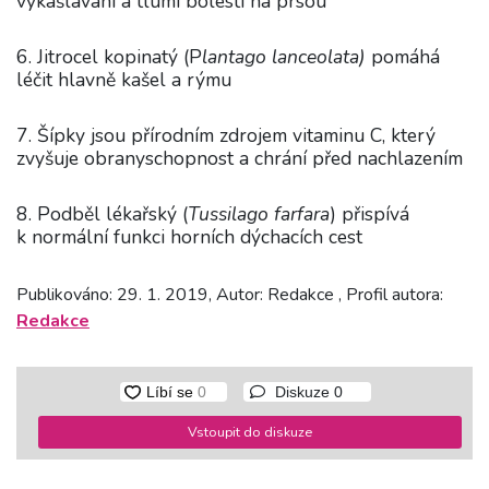
vykašlávání a tlumí bolesti na prsou
6. Jitrocel kopinatý (P
lantago lanceolata)
pomáhá
léčit hlavně kašel a rýmu
7. Šípky jsou přírodním zdrojem vitaminu C, který
zvyšuje obranyschopnost a chrání před nachlazením
8. Podběl lékařský (
Tussilago farfara
) přispívá
k normální funkci horních dýchacích cest
Publikováno: 29. 1. 2019, Autor: Redakce , Profil autora:
Redakce
Diskuze
0
Vstoupit do diskuze