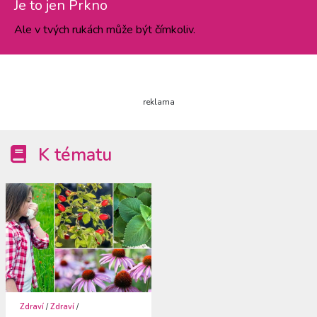
Je to jen Prkno
Ale v tvých rukách může být čímkoliv.
reklama
K tématu
Zdraví
/
Zdraví
/