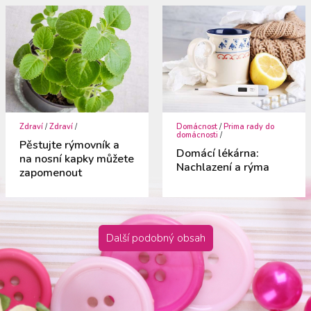
Zdraví
/
Zdraví
/
Domácnost
/
Prima rady do
domácnosti
/
Pěstujte rýmovník a
Domácí lékárna:
na nosní kapky můžete
Nachlazení a rýma
zapomenout
Další podobný obsah