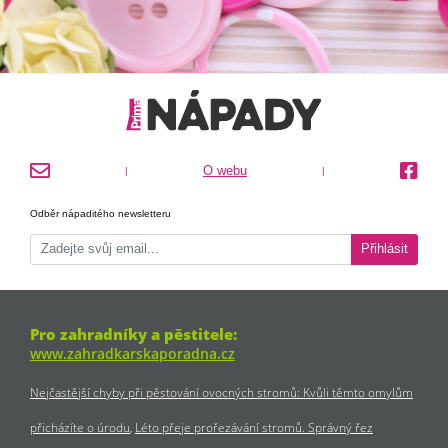
O webu
|
|
Odběr nápaditého newsletteru
Přihlásit
Pro zahradníky a pěstitele:
www.zahradkarskaporadna.cz
Nejčastější chyby při pěstování ovocných stromů: Kvůli těmto omylům
přicházíte o úrodu
Léto přeje prořezávání stromů. Správný řez