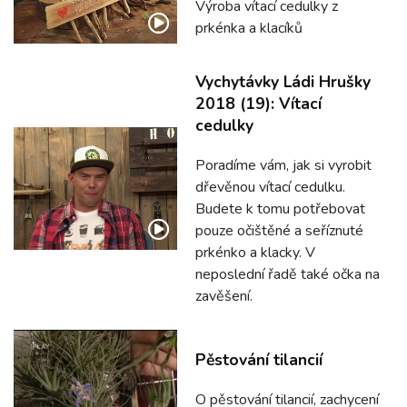
Výroba vítací cedulky z
prkénka a klacíků
Vychytávky Ládi Hrušky
2018 (19): Vítací
cedulky
Poradíme vám, jak si vyrobit
dřevěnou vítací cedulku.
Budete k tomu potřebovat
pouze očištěné a seříznuté
prkénko a klacky. V
neposlední řadě také očka na
zavěšení.
Pěstování tilancií
O pěstování tilancií, zachycení