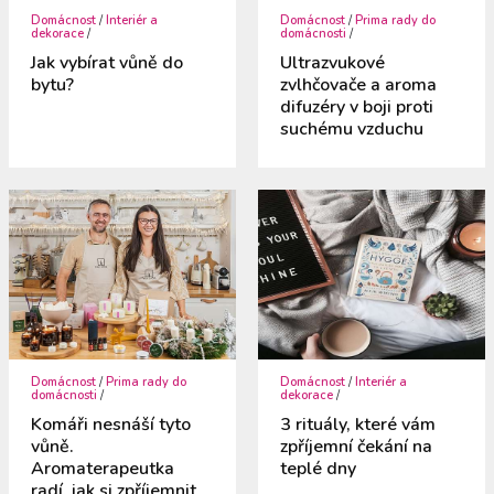
Domácnost
/
Interiér a
Domácnost
/
Prima rady do
dekorace
/
domácnosti
/
Jak vybírat vůně do
Ultrazvukové
bytu?
zvlhčovače a aroma
difuzéry v boji proti
suchému vzduchu
Domácnost
/
Prima rady do
Domácnost
/
Interiér a
domácnosti
/
dekorace
/
Komáři nesnáší tyto
3 rituály, které vám
vůně.
zpříjemní čekání na
Aromaterapeutka
teplé dny
radí, jak si zpříjemnit