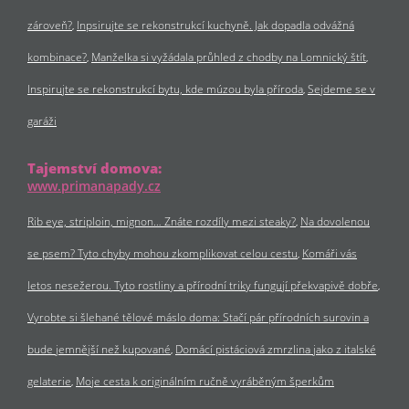
zároveň?
Inpsirujte se rekonstrukcí kuchyně. Jak dopadla odvážná
kombinace?
Manželka si vyžádala průhled z chodby na Lomnický štít
Inspirujte se rekonstrukcí bytu, kde múzou byla příroda
Sejdeme se v
garáži
Tajemství domova:
www.primanapady.cz
Rib eye, striploin, mignon… Znáte rozdíly mezi steaky?
Na dovolenou
se psem? Tyto chyby mohou zkomplikovat celou cestu
Komáři vás
letos nesežerou. Tyto rostliny a přírodní triky fungují překvapivě dobře
Vyrobte si šlehané tělové máslo doma: Stačí pár přírodních surovin a
bude jemnější než kupované
Domácí pistáciová zmrzlina jako z italské
gelaterie
Moje cesta k originálním ručně vyráběným šperkům