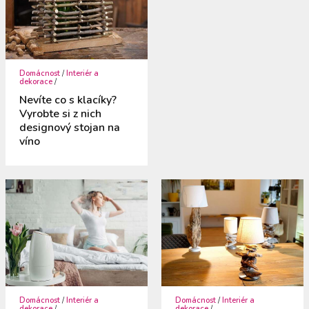
Domácnost
/
Interiér a
dekorace
/
Nevíte co s klacíky?
Vyrobte si z nich
designový stojan na
víno
Domácnost
/
Interiér a
Domácnost
/
Interiér a
dekorace
/
dekorace
/