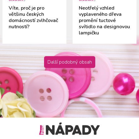
Víte, proč je pro
Neotřelý vzhled
většinu českých
vyplaveného dřeva
domácností zvlhčovač
promění tuctové
nutností?
svítidlo na designovou
lampičku
Další podobný obsah