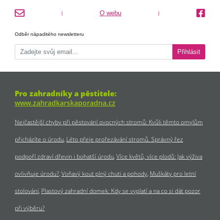
O webu
|
|
Odběr nápaditého newsletteru
Přihlásit
Pro zahradníky a pěstitele:
www.zahradkarskaporadna.cz
Nejčastější chyby při pěstování ovocných stromů: Kvůli těmto omylům
přicházíte o úrodu
Léto přeje prořezávání stromů. Správný řez
podpoří zdraví dřevin i bohatší úrodu
Více květů, více plodů: Jak výživa
ovlivňuje úrodu?
Voňavý kout plný chuti a pohody
Muškáty pro letní
stolování
Plastový zahradní domek: Kdy se vyplatí a na co si dát pozor
při výběru?