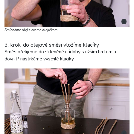
i
Smícháme olej s aroma olejíčkem
3. krok: do olejové směsi vložíme klacíky
Směs přelijeme do skleněné nádoby s užším hrdlem a
dovnitř nastrkáme vyschlé klacíky.
i