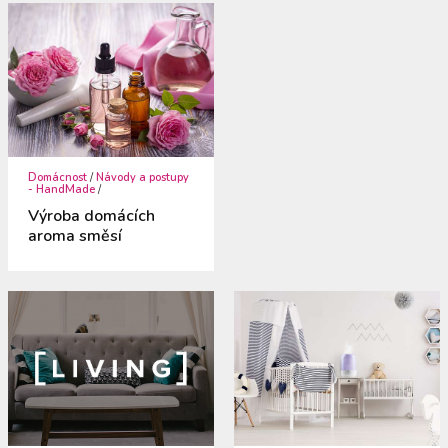
Domácnost
/
Návody a postupy
- HandMade
/
Výroba domácích
aroma směsí