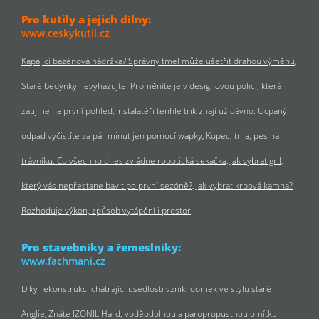
Pro kutily a jejich dílny:
www.ceskykutil.cz
Kapající bazénová nádržka? Správný tmel může ušetřit drahou výměnu
Staré bedýnky nevyhazujte. Proměníte je v designovou polici, která
zaujme na první pohled
Instalatéři tenhle trik znají už dávno. Ucpaný
odpad vyčistíte za pár minut jen pomocí wapky
Kopec, tma, pes na
trávníku. Co všechno dnes zvládne robotická sekačka
Jak vybrat gril,
který vás nepřestane bavit po první sezóně?
Jak vybrat krbová kamna?
Rozhoduje výkon, způsob vytápění i prostor
Pro stavebníky a řemeslníky:
www.fachmani.cz
Díky rekonstrukci chátrající usedlosti vznikl domek ve stylu staré
Anglie
Znáte IZONIL Hard, voděodolnou a paropropustnou omítku