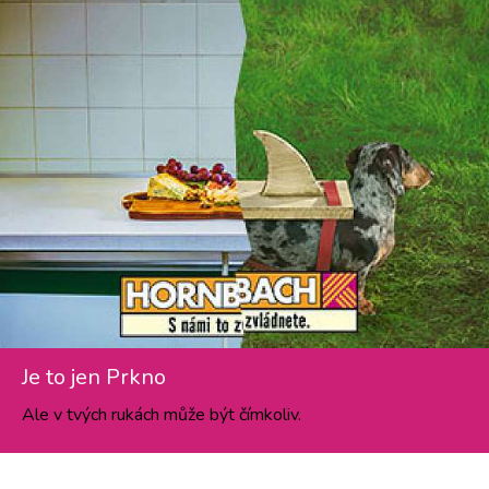
Je to jen Prkno
Ale v tvých rukách může být čímkoliv.