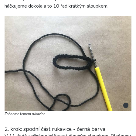
háčkujeme dokola a to 10 řad krátkým sloupkem.
i
Začneme lemem rukavice
2. krok: spodní část rukavice - černá barva
V 11. řadě začínáme háčkovat dlouhým sloupkem. Dlaňovou