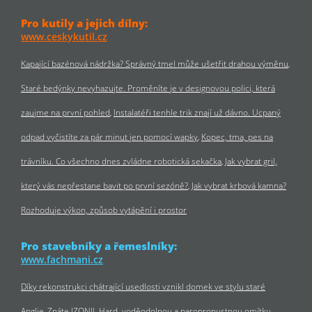
Pro kutily a jejich dílny:
www.ceskykutil.cz
Kapající bazénová nádržka? Správný tmel může ušetřit drahou výměnu
Staré bedýnky nevyhazujte. Proměníte je v designovou polici, která
zaujme na první pohled
Instalatéři tenhle trik znají už dávno. Ucpaný
odpad vyčistíte za pár minut jen pomocí wapky
Kopec, tma, pes na
trávníku. Co všechno dnes zvládne robotická sekačka
Jak vybrat gril,
který vás nepřestane bavit po první sezóně?
Jak vybrat krbová kamna?
Rozhoduje výkon, způsob vytápění i prostor
Pro stavebníky a řemeslníky:
www.fachmani.cz
Díky rekonstrukci chátrající usedlosti vznikl domek ve stylu staré
Anglie
Znáte IZONIL Hard, voděodolnou a paropropustnou omítku