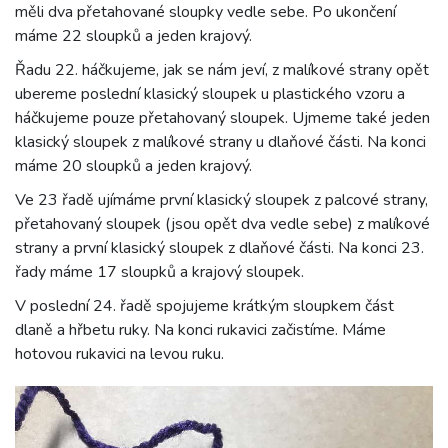
měli dva přetahované sloupky vedle sebe. Po ukončení
máme 22 sloupků a jeden krajový.
Řadu 22. háčkujeme, jak se nám jeví, z malíkové strany opět
ubereme poslední klasický sloupek u plastického vzoru a
háčkujeme pouze přetahovaný sloupek. Ujmeme také jeden
klasický sloupek z malíkové strany u dlaňové části. Na konci
máme 20 sloupků a jeden krajový.
Ve 23 řadě ujímáme první klasický sloupek z palcové strany,
přetahovaný sloupek (jsou opět dva vedle sebe) z malíkové
strany a první klasický sloupek z dlaňové části. Na konci 23.
řady máme 17 sloupků a krajový sloupek.
V poslední 24. řadě spojujeme krátkým sloupkem část
dlaně a hřbetu ruky. Na konci rukavici začistíme. Máme
hotovou rukavici na levou ruku.