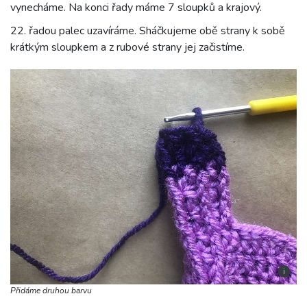
vynecháme. Na konci řady máme 7 sloupků a krajový.
22. řadou palec uzavíráme. Sháčkujeme obě strany k sobě
krátkým sloupkem a z rubové strany jej začistíme.
i
Přidáme druhou barvu