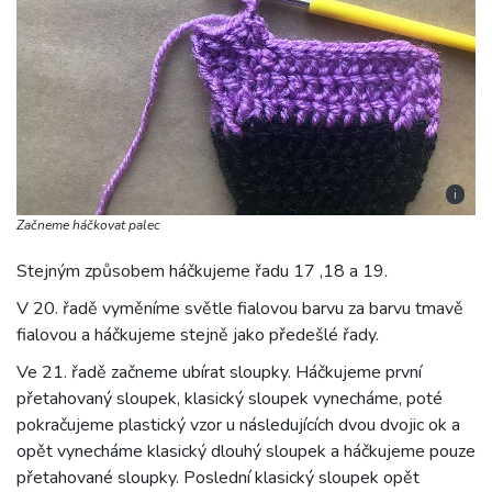
i
Začneme háčkovat palec
Stejným způsobem háčkujeme řadu 17 ,18 a 19.
V 20. řadě vyměníme světle fialovou barvu za barvu tmavě
fialovou a háčkujeme stejně jako předešlé řady.
Ve 21. řadě začneme ubírat sloupky. Háčkujeme první
přetahovaný sloupek, klasický sloupek vynecháme, poté
pokračujeme plastický vzor u následujících dvou dvojic ok a
opět vynecháme klasický dlouhý sloupek a háčkujeme pouze
přetahované sloupky. Poslední klasický sloupek opět