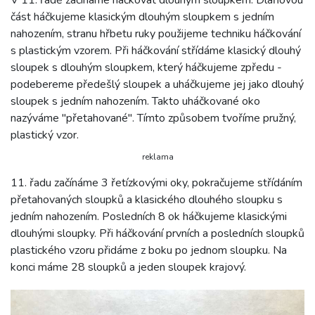
část háčkujeme klasickým dlouhým sloupkem s jedním
nahozením, stranu hřbetu ruky použijeme techniku háčkování
s plastickým vzorem. Při háčkování střídáme klasický dlouhý
sloupek s dlouhým sloupkem, který háčkujeme zpředu -
podebereme předešlý sloupek a uháčkujeme jej jako dlouhý
sloupek s jedním nahozením. Takto uháčkované oko
nazýváme "přetahované". Tímto způsobem tvoříme pružný,
plastický vzor.
reklama
11. řadu začínáme 3 řetízkovými oky, pokračujeme střídáním
přetahovaných sloupků a klasického dlouhého sloupku s
jedním nahozením. Posledních 8 ok háčkujeme klasickými
dlouhými sloupky. Při háčkování prvních a posledních sloupků
plastického vzoru přidáme z boku po jednom sloupku. Na
konci máme 28 sloupků a jeden sloupek krajový.