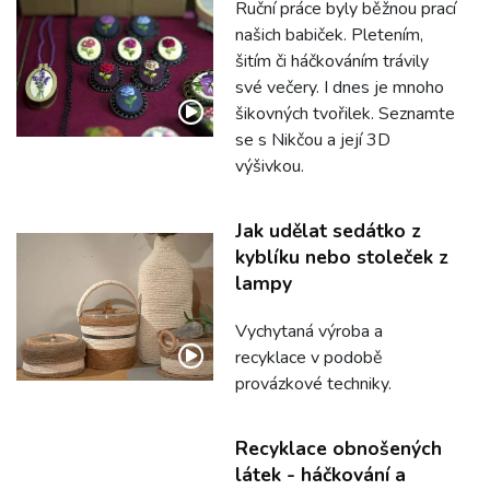
Ruční práce byly běžnou prací
našich babiček. Pletením,
šitím či háčkováním trávily
své večery. I dnes je mnoho
šikovných tvořilek. Seznamte
se s Nikčou a její 3D
výšivkou.
Jak udělat sedátko z
kyblíku nebo stoleček z
lampy
Vychytaná výroba a
recyklace v podobě
provázkové techniky.
Recyklace obnošených
látek - háčkování a