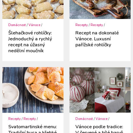
Domácnost
/
Vánoce
/
Recepty
/
Recepty
/
Šlehačkové rohlíčky:
Recept na dokonalé
Jednoduchý a rychlý
Vánoce. Luxusní
recept na úžasný
pařížské rohlíčky
nedělní moučník
Recepty
/
Recepty
/
Domácnost
/
Vánoce
/
Svatomartinské menu:
Vánoce podle tradice:
Tradiční husa a křehké
V červené a bílé barvě