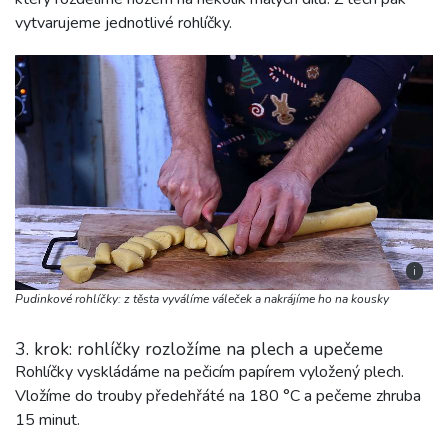
vytvarujeme jednotlivé rohlíčky.
i
Pudinkové rohlíčky: z těsta vyválíme váleček a nakrájíme ho na kousky
3. krok: rohlíčky rozložíme na plech a upečeme
Rohlíčky vyskládáme na pečicím papírem vyložený plech.
Vložíme do trouby předehřáté na 180 °C a pečeme zhruba
15 minut.