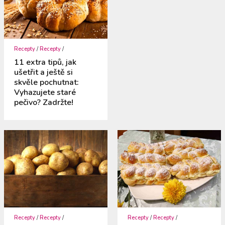
Recepty
/
Recepty
/
11 extra tipů, jak
ušetřit a ještě si
skvěle pochutnat:
Vyhazujete staré
pečivo? Zadržte!
Recepty
/
Recepty
/
Recepty
/
Recepty
/