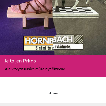
Je to jen Prkno
Ale v tvých rukách může být čímkoliv.
reklama