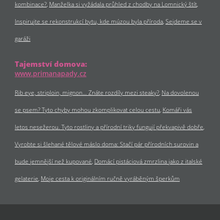
kombinace?
Manželka si vyžádala průhled z chodby na Lomnický štít
Inspirujte se rekonstrukcí bytu, kde múzou byla příroda
Sejdeme se v
garáži
Tajemství domova:
www.primanapady.cz
Rib eye, striploin, mignon… Znáte rozdíly mezi steaky?
Na dovolenou
se psem? Tyto chyby mohou zkomplikovat celou cestu
Komáři vás
letos nesežerou. Tyto rostliny a přírodní triky fungují překvapivě dobře
Vyrobte si šlehané tělové máslo doma: Stačí pár přírodních surovin a
bude jemnější než kupované
Domácí pistáciová zmrzlina jako z italské
gelaterie
Moje cesta k originálním ručně vyráběným šperkům