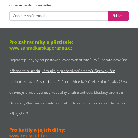
Odběr nápaditého newsletteru
Přihlásit
Pro zahradníky a pěstitele:
www.zahradkarskaporadna.cz
Nejčastější chyby při pěstování ovocných stromů: Kvůli těmto omylům
přicházíte o úrodu
Léto přeje prořezávání stromů. Správný řez
podpoří zdraví dřevin i bohatší úrodu
Více květů, více plodů: Jak výživa
ovlivňuje úrodu?
Voňavý kout plný chuti a pohody
Muškáty pro letní
stolování
Plastový zahradní domek: Kdy se vyplatí a na co si dát pozor
při výběru?
Pro kutily a jejich dílny:
www.ceskykutil.cz