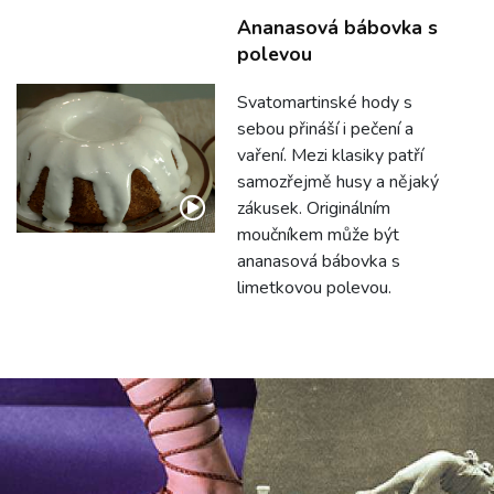
Ananasová bábovka s
polevou
Svatomartinské hody s
sebou přináší i pečení a
vaření. Mezi klasiky patří
samozřejmě husy a nějaký
zákusek. Originálním
moučníkem může být
ananasová bábovka s
limetkovou polevou.