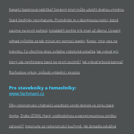
Kapající bazénová nádržka? Správný tmel může ušetřit drahou výměnu
Staré bedýnky nevyhazujte. Proměníte je v designovou polici, která
zaujme na první pohled
Instalatéři tenhle trik znají už dávno. Ucpaný
odpad vyčistíte za pár minut jen pomocí wapky
Kopec, tma, pes na
trávníku. Co všechno dnes zvládne robotická sekačka
Jak vybrat gril,
který vás nepřestane bavit po první sezóně?
Jak vybrat krbová kamna?
Rozhoduje výkon, způsob vytápění i prostor
Pro stavebníky a řemeslníky:
www.fachmani.cz
Díky rekonstrukci chátrající usedlosti vznikl domek ve stylu staré
Anglie
Znáte IZONIL Hard, voděodolnou a paropropustnou omítku
zároveň?
Inpsirujte se rekonstrukcí kuchyně. Jak dopadla odvážná