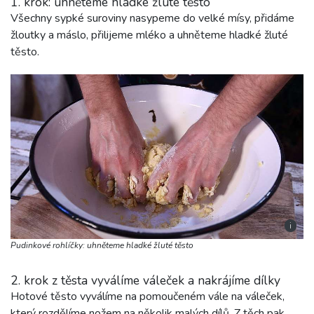
1. krok: uhněteme hladké žluté těsto
Všechny sypké suroviny nasypeme do velké mísy, přidáme
žloutky a máslo, přilijeme mléko a uhněteme hladké žluté
těsto.
i
Pudinkové rohlíčky: uhněteme hladké žluté těsto
2. krok z těsta vyválíme váleček a nakrájíme dílky
Hotové těsto vyválíme na pomoučeném vále na váleček,
který rozdělíme nožem na několik malých dílů. Z těch pak