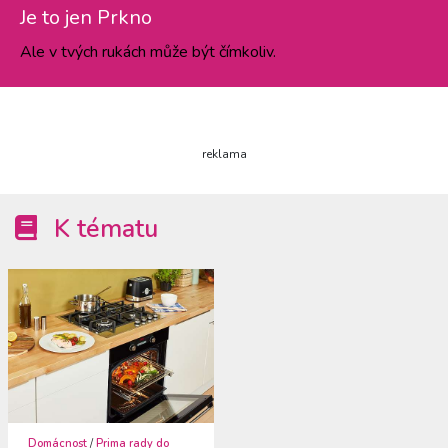
Je to jen Prkno
Ale v tvých rukách může být čímkoliv.
reklama
K tématu
Domácnost
/
Prima rady do