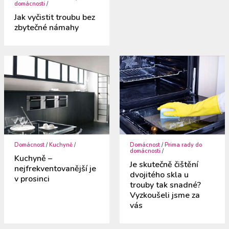
domácnosti
/
Jak vyčistit troubu bez
zbytečné námahy
Domácnost
/
Kuchyně
/
Domácnost
/
Prima rady do
domácnosti
/
Kuchyně –
Je skutečně čištění
nejfrekventovanější je
dvojitého skla u
v prosinci
trouby tak snadné?
Vyzkoušeli jsme za
vás