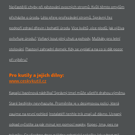
Nejčastější chyby při pěstování ovocných stromů: Kvůli těmto omylům
přicházíte o úrodu
Léto přeje prořezávání stromů. Správný řez
podpoří zdraví dřevin i bohatší úrodu
Více květů, více plodů: Jak výživa
ovlivňuje úrodu?
Voňavý kout plný chuti a pohody
Muškáty pro letní
stolování
Plastový zahradní domek: Kdy se vyplatí a na co si dát pozor
při výběru?
Pro kutily a jejich dílny:
www.ceskykutil.cz
Kapající bazénová nádržka? Správný tmel může ušetřit drahou výměnu
Staré bedýnky nevyhazujte. Proměníte je v designovou polici, která
zaujme na první pohled
Instalatéři tenhle trik znají už dávno. Ucpaný
odpad vyčistíte za pár minut jen pomocí wapky
Kopec, tma, pes na
trávníku. Co všechno dnes zvládne robotická sekačka
Jak vybrat gril,