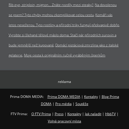
Rib eye, striploin, mignon… Znáte rozdíly mezi steaky?
Na dovolenou
se psem? Tyto chyby mohou zkomplikovat celou cestu
Komáři vás
letos nesežerou. Tyto rostliny a přírodní triky fungují překvapivě dobře
Vyrobte si šlehané tělové máslo doma: Stačí pár přírodních surovin a
bude jemnější než kupované
Domácí pistáciová zmrzlina jako z italské
gelaterie
Moje cesta k originálním ručně vyráběným šperkům
reklama
Prima DOMA MEDIA:
Prima DOMA MEDIA
|
Kontakty
|
Blog Prima
DOMA
|
Pro média
|
Soutěže
FTV Prima:
O FTV Prima
|
Press
|
Kontakty
|
Jak naladit
|
HbbTV
|
Volná pracovní místa