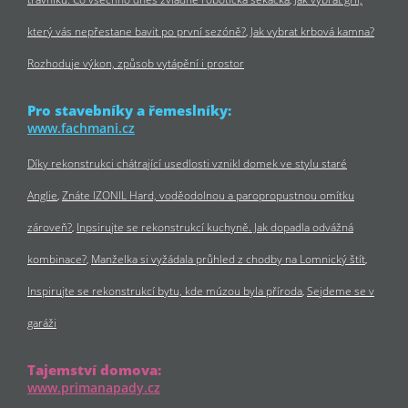
který vás nepřestane bavit po první sezóně?
Jak vybrat krbová kamna?
Rozhoduje výkon, způsob vytápění i prostor
Pro stavebníky a řemeslníky:
www.fachmani.cz
Díky rekonstrukci chátrající usedlosti vznikl domek ve stylu staré
Anglie
Znáte IZONIL Hard, voděodolnou a paropropustnou omítku
zároveň?
Inpsirujte se rekonstrukcí kuchyně. Jak dopadla odvážná
kombinace?
Manželka si vyžádala průhled z chodby na Lomnický štít
Inspirujte se rekonstrukcí bytu, kde múzou byla příroda
Sejdeme se v
garáži
Tajemství domova:
www.primanapady.cz