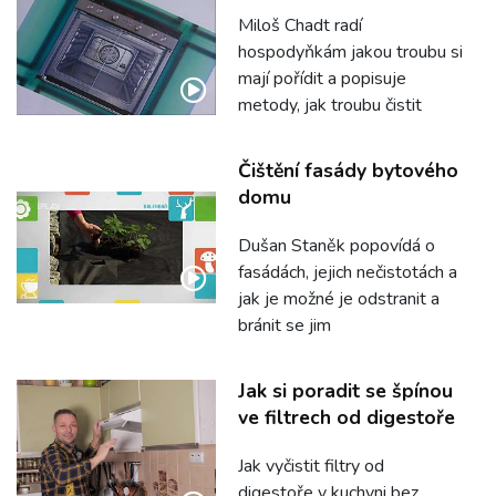
Miloš Chadt radí
hospodyňkám jakou troubu si
mají pořídit a popisuje
metody, jak troubu čistit
Čištění fasády bytového
domu
Dušan Staněk popovídá o
fasádách, jejich nečistotách a
jak je možné je odstranit a
bránit se jim
Jak si poradit se špínou
ve filtrech od digestoře
Jak vyčistit filtry od
digestoře v kuchyni bez