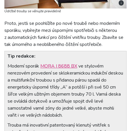
i
Údržbě trouby se věnujte pravidelně
Proto, jestli se poohlížíte po nové troubě nebo moderním
sporáku, vybírejte mezi úspornými spotřebiči s některou
z automatických funkcí pro čištění vnitřku trouby. Zbavíte se
tak úmorného a neoblíbeného čištění spotřebiče.
Tip redakce:
Moderní sporák
MORA I 8688 BX
ve stylovém
nerezovém provedení se sklokeramickou indukční deskou
a multifunkční troubou s přidanou párou spadá do
energeticky úsporné třídy „A“ a potěší i při své 50 cm
šířce velkým užitným objemem trouby 70 l. Varná deska
se ovládá dotykově a umožňuje spojit dvě levé
samostatné varné zóny do jedné velké, abyste mohli
vařit i ve velkých nádobách.
Trouba má inovativní patentovaný klenutý vnitřek s