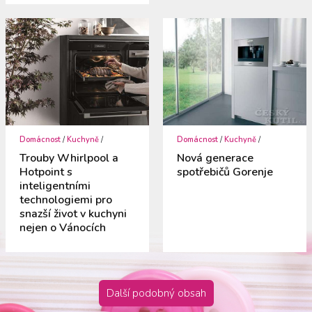
Domácnost
/
Kuchyně
/
Domácnost
/
Kuchyně
/
Trouby Whirlpool a
Nová generace
Hotpoint s
spotřebičů Gorenje
inteligentními
technologiemi pro
snazší život v kuchyni
nejen o Vánocích
Další podobný obsah