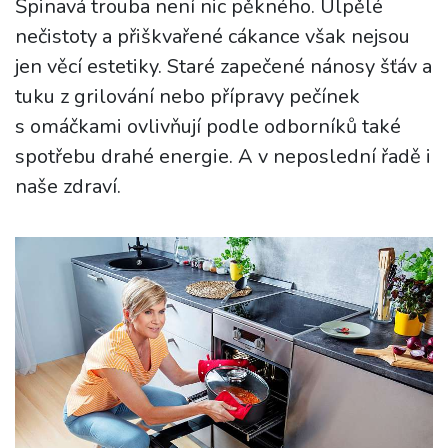
Špinavá trouba není nic pěkného. Ulpělé
nečistoty a přiškvařené cákance však nejsou
jen věcí estetiky. Staré zapečené nánosy šťáv a
tuku z grilování nebo přípravy pečínek
s omáčkami ovlivňují podle odborníků také
spotřebu drahé energie. A v neposlední řadě i
naše zdraví.