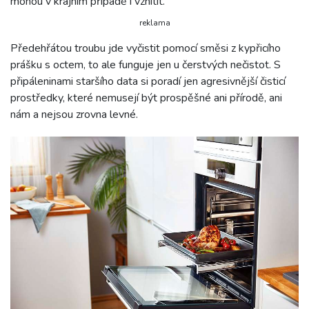
mohou v krajním případě i vznítit.
reklama
Předehřátou troubu jde vyčistit pomocí směsi z kypřicího
prášku s octem, to ale funguje jen u čerstvých nečistot. S
připáleninami staršího data si poradí jen agresivnější čisticí
prostředky, které nemusejí být prospěšné ani přírodě, ani
nám a nejsou zrovna levné.