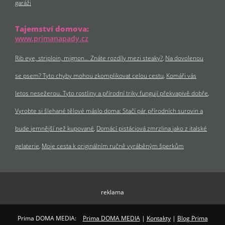
garáži
Tajemství domova:
www.primanapady.cz
Rib eye, striploin, mignon… Znáte rozdíly mezi steaky?
Na dovolenou
se psem? Tyto chyby mohou zkomplikovat celou cestu
Komáři vás
letos nesežerou. Tyto rostliny a přírodní triky fungují překvapivě dobře
Vyrobte si šlehané tělové máslo doma: Stačí pár přírodních surovin a
bude jemnější než kupované
Domácí pistáciová zmrzlina jako z italské
gelaterie
Moje cesta k originálním ručně vyráběným šperkům
reklama
Prima DOMA MEDIA:
Prima DOMA MEDIA
|
Kontakty
|
Blog Prima