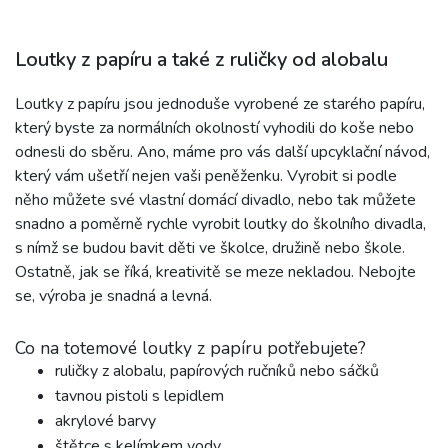
Loutky z papíru a také z ruličky od alobalu
Loutky z papíru jsou jednoduše vyrobené ze starého papíru,
který byste za normálních okolností vyhodili do koše nebo
odnesli do sběru. Ano, máme pro vás další upcyklační návod,
který vám ušetří nejen vaši peněženku. Vyrobit si podle
něho můžete své vlastní domácí divadlo, nebo tak můžete
snadno a poměrně rychle vyrobit loutky do školního divadla,
s nímž se budou bavit děti ve školce, družině nebo škole.
Ostatně, jak se říká, kreativitě se meze nekladou. Nebojte
se, výroba je snadná a levná.
Co na totemové loutky z papíru potřebujete?
ruličky z alobalu, papírových ručníků nebo sáčků
tavnou pistoli s lepidlem
akrylové barvy
štětce s kelímkem vody