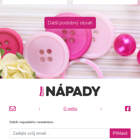
Další podobný obsah
O webu
|
|
Odběr nápaditého newsletteru
Přihlásit