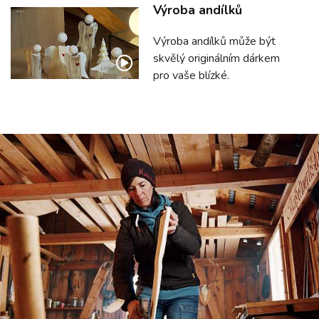
Výroba andílků
Výroba andílků může být
skvělý originálním dárkem
pro vaše blízké.