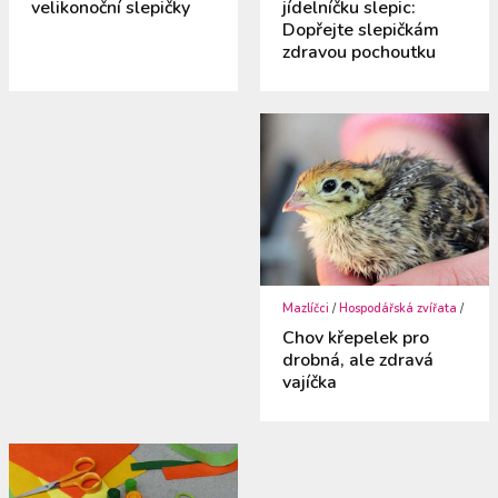
velikonoční slepičky
jídelníčku slepic:
Dopřejte slepičkám
zdravou pochoutku
Mazlíčci
/
Hospodářská zvířata
/
Chov křepelek pro
drobná, ale zdravá
vajíčka