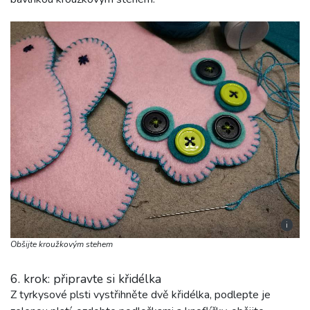
i
Obšijte kroužkovým stehem
6. krok: připravte si křidélka
Z tyrkysové plsti vystřihněte dvě křidélka, podlepte je