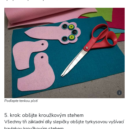
i
Podlepte tenkou plstí
5. krok: obšijte kroužkovým stehem
Všechny tři základní díly slepičky obšijte tyrkysovou vyšívací
bavlnkou kroužkovým stehem.