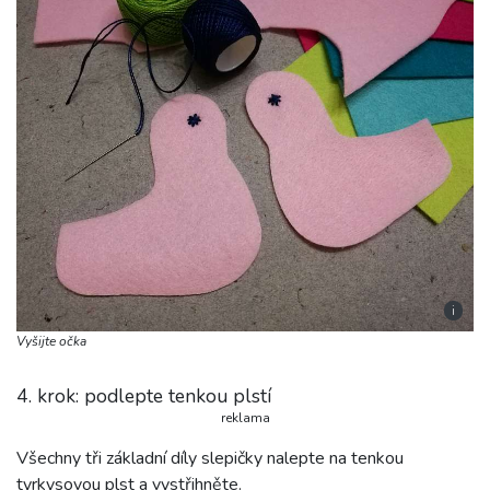
i
Vyšijte očka
4. krok: podlepte tenkou plstí
reklama
Všechny tři základní díly slepičky nalepte na tenkou
tyrkysovou plst a vystřihněte.