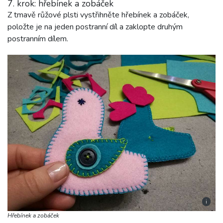
7. krok: hřebínek a zobáček
Z tmavě růžové plsti vystřihněte hřebínek a zobáček,
položte je na jeden postranní díl a zaklopte druhým
postranním dílem.
i
Hřebínek a zobáček