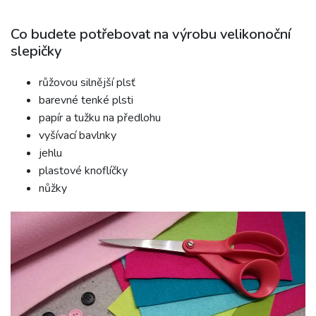
Co budete potřebovat na výrobu velikonoční
slepičky
růžovou silnější plsť
barevné tenké plsti
papír a tužku na předlohu
vyšívací bavlnky
jehlu
plastové knoflíčky
nůžky