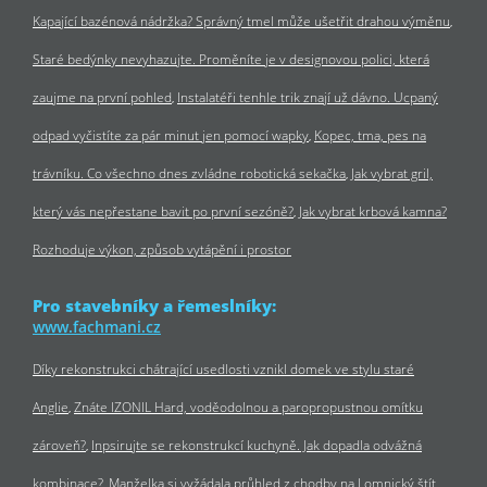
Kapající bazénová nádržka? Správný tmel může ušetřit drahou výměnu
Staré bedýnky nevyhazujte. Proměníte je v designovou polici, která
zaujme na první pohled
Instalatéři tenhle trik znají už dávno. Ucpaný
odpad vyčistíte za pár minut jen pomocí wapky
Kopec, tma, pes na
trávníku. Co všechno dnes zvládne robotická sekačka
Jak vybrat gril,
který vás nepřestane bavit po první sezóně?
Jak vybrat krbová kamna?
Rozhoduje výkon, způsob vytápění i prostor
Pro stavebníky a řemeslníky:
www.fachmani.cz
Díky rekonstrukci chátrající usedlosti vznikl domek ve stylu staré
Anglie
Znáte IZONIL Hard, voděodolnou a paropropustnou omítku
zároveň?
Inpsirujte se rekonstrukcí kuchyně. Jak dopadla odvážná
kombinace?
Manželka si vyžádala průhled z chodby na Lomnický štít