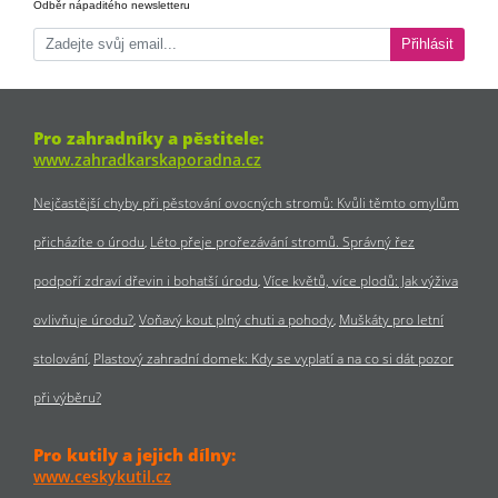
Odběr nápaditého newsletteru
Přihlásit
Pro zahradníky a pěstitele:
www.zahradkarskaporadna.cz
Nejčastější chyby při pěstování ovocných stromů: Kvůli těmto omylům
přicházíte o úrodu
Léto přeje prořezávání stromů. Správný řez
podpoří zdraví dřevin i bohatší úrodu
Více květů, více plodů: Jak výživa
ovlivňuje úrodu?
Voňavý kout plný chuti a pohody
Muškáty pro letní
stolování
Plastový zahradní domek: Kdy se vyplatí a na co si dát pozor
při výběru?
Pro kutily a jejich dílny:
www.ceskykutil.cz