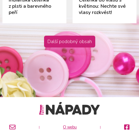
Indiánská čelenka
Čelenka do vlasů s
z plsti a barevného
květinou: Nechte své
peří
vlasy rozkvést!
Další podobný obsah
O webu
|
|