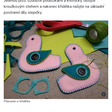
zelenou plstí, ozdobte podložkami a knoflíčky, obšijte
kroužkovým stehem a nakonec křidélka našijte na základní
postranní díly slepičky.
i
Připravte si křidélka