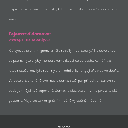
Inspirujte se rekonstrukcí bytu, kde múzou byla příroda
Sejdeme se v
garáži
Tajemství domova:
www.primanapady.cz
Rib eye, striploin, mignon… Znáte rozdíly mezi steaky?
Na dovolenou
se psem? Tyto chyby mohou zkomplikovat celou cestu
Komáři vás
letos nesežerou. Tyto rostliny a přírodní triky fungují překvapivě dobře
Vyrobte si šlehané tělové máslo doma: Stačí pár přírodních surovin a
bude jemnější než kupované
Domácí pistáciová zmrzlina jako z italské
gelaterie
Moje cesta k originálním ručně vyráběným šperkům
reklama