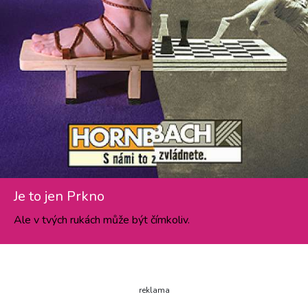
Je to jen Prkno
Ale v tvých rukách může být čímkoliv.
reklama