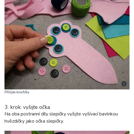
i
Přišijte knoflíky
3. krok: vyšijte očka
Na oba postranní díly slepičky vyšijte vyšívací bavlnkou
hvězdičky jako očka slepičky.