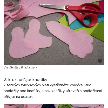
i
Vystřihněte základní tvary
2. krok: přišijte knoflíky
Z tenkých tyrkysových plstí vystřihněte kolečka, jako
podložky pod knoflíky, a pak knoflíky zároveň s podložkami
přišijte na ocásek.