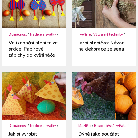
Domácnost
/
Tradice a svátky
/
Tvoříme
/
Výtvarné techniky
/
Velikonoční slepice ze
Jarní slepička: Návod
srdce: Papírové
na dekorace ze sena
zápichy do květináče
Domácnost
/
Tradice a svátky
/
Mazlíčci
/
Hospodářská zvířata
/
Jak si vyrobit
Dýně jako součást