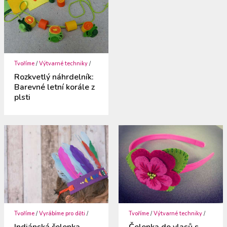
Tvoříme
/
Výtvarné techniky
/
Rozkvetlý náhrdelník:
Barevné letní korále z
plsti
Tvoříme
/
Vyrábíme pro děti
/
Tvoříme
/
Výtvarné techniky
/