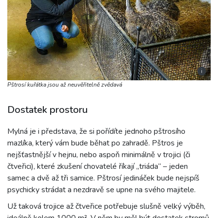
i
Pštrosí kuřátka jsou až neuvěřitelně zvědavá
Dostatek prostoru
Mylná je i představa, že si pořídíte jednoho pštrosího
mazlíka, který vám bude běhat po zahradě. Pštros je
nejšťastnější v hejnu, nebo aspoň minimálně v trojici (či
čtveřici), které zkušení chovatelé říkají „triáda“ – jeden
samec a dvě až tři samice. Pštrosí jedináček bude nejspíš
psychicky strádat a nezdravě se upne na svého majitele.
Už taková trojice až čtveřice potřebuje slušně velký výběh,
ideálně kolem 1000 m². V něm by měl být dostatek stromů