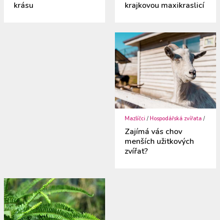
krásu
krajkovou maxikraslicí
Mazlíčci
/
Hospodářská zvířata
/
Zajímá vás chov
menších užitkových
zvířat?