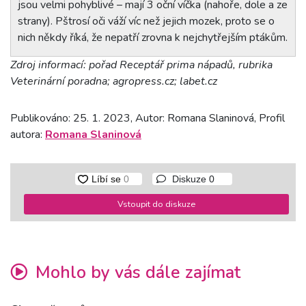
jsou velmi pohyblivé – mají 3 oční víčka (nahoře, dole a ze
strany). Pštrosí oči váží víc než jejich mozek, proto se o
nich někdy říká, že nepatří zrovna k nejchytřejším ptákům.
Zdroj informací: pořad Receptář prima nápadů, rubrika
Veterinární poradna; agropress.cz; labet.cz
Publikováno: 25. 1. 2023, Autor: Romana Slaninová, Profil
autora:
Romana Slaninová
Diskuze
0
Vstoupit do diskuze
Mohlo by vás dále zajímat