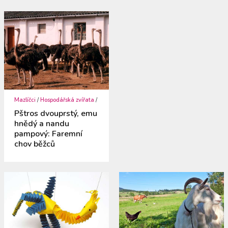
Mazlíčci
/
Hospodářská zvířata
/
Pštros dvouprstý, emu
hnědý a nandu
pampový: Faremní
chov běžců