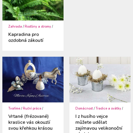
Zahrada
/
Rostliny a stromy
/
Kapradina pro
ozdobná zákoutí
Tvoříme
/
Ruční práce
/
Domácnost
/
Tradice a svátky
/
Vrtané (frézované)
I z husího vejce
kraslice vás okouzlí
můžete udělat
svou křehkou krásou
zajímavou velikonoční