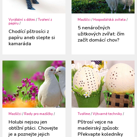
Vyrábění s dětmi
/
Tvoření z
Mazlíčci
/
Hospodářská zvířata
/
papíru
/
5 nenáročných
Chodící pštrosíci z
užitkových zvířat: čím
papíru aneb slepte si
začít domácí chov?
kamaráda
Mazlíčci
/
Rady pro mazlíčky
/
Tvoříme
/
Výtvarné techniky
/
Holubi nejsou jen
Pštrosí vejce na
obtížní ptáci. Chovejte
madeirský způsob:
je a poznejte jejich
Překvapte koledníky