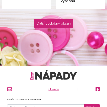
výzdobu
Další podobný obsah
O webu
|
|
Odběr nápaditého newsletteru