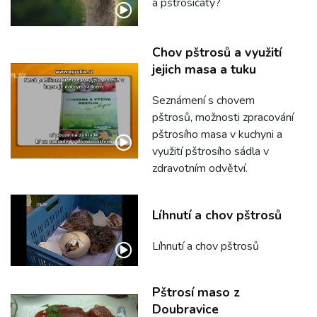
a pštrosíčaty?
Chov pštrosů a využití
jejich masa a tuku
Seznámení s chovem
pštrosů, možnosti zpracování
pštrosího masa v kuchyni a
využití pštrosího sádla v
zdravotním odvětví.
Líhnutí a chov pštrosů
Líhnutí a chov pštrosů
Pštrosí maso z
Doubravice