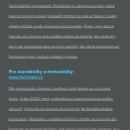
Staré bedýnky nevyhazujte. Proměníte je v designovou polici, která
zaujme na první pohled
Instalatéři tenhle trik znají už dávno. Ucpaný
odpad vyčistíte za pár minut jen pomocí wapky
Kopec, tma, pes na
trávníku. Co všechno dnes zvládne robotická sekačka
Jak vybrat gril,
který vás nepřestane bavit po první sezóně?
Jak vybrat krbová kamna?
Rozhoduje výkon, způsob vytápění i prostor
Pro stavebníky a řemeslníky:
www.fachmani.cz
Díky rekonstrukci chátrající usedlosti vznikl domek ve stylu staré
Anglie
Znáte IZONIL Hard, voděodolnou a paropropustnou omítku
zároveň?
Inpsirujte se rekonstrukcí kuchyně. Jak dopadla odvážná
kombinace?
Manželka si vyžádala průhled z chodby na Lomnický štít
Inspirujte se rekonstrukcí bytu, kde múzou byla příroda
Sejdeme se v