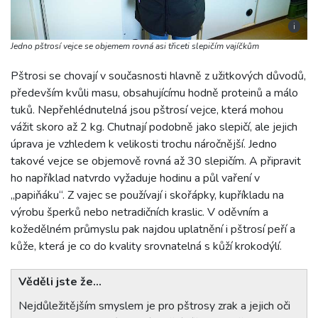
i
Jedno pštrosí vejce se objemem rovná asi třiceti slepičím vajíčkům
Pštrosi se chovají v současnosti hlavně z užitkových důvodů,
především kvůli masu, obsahujícímu hodně proteinů a málo
tuků. Nepřehlédnutelná jsou pštrosí vejce, která mohou
vážit skoro až 2 kg. Chutnají podobně jako slepičí, ale jejich
úprava je vzhledem k velikosti trochu náročnější. Jedno
takové vejce se objemově rovná až 30 slepičím. A připravit
ho například natvrdo vyžaduje hodinu a půl vaření v
„papiňáku“. Z vajec se používají i skořápky, kupříkladu na
výrobu šperků nebo netradičních kraslic. V oděvním a
kožedělném průmyslu pak najdou uplatnění i pštrosí peří a
kůže, která je co do kvality srovnatelná s kůží krokodýlí.
Věděli jste že…
Nejdůležitějším smyslem je pro pštrosy zrak a jejich oči