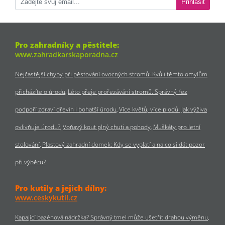
Přihlásit
Pro zahradníky a pěstitele:
www.zahradkarskaporadna.cz
Nejčastější chyby při pěstování ovocných stromů: Kvůli těmto omylům
přicházíte o úrodu
Léto přeje prořezávání stromů. Správný řez
podpoří zdraví dřevin i bohatší úrodu
Více květů, více plodů: Jak výživa
ovlivňuje úrodu?
Voňavý kout plný chuti a pohody
Muškáty pro letní
stolování
Plastový zahradní domek: Kdy se vyplatí a na co si dát pozor
při výběru?
Pro kutily a jejich dílny:
www.ceskykutil.cz
Kapající bazénová nádržka? Správný tmel může ušetřit drahou výměnu