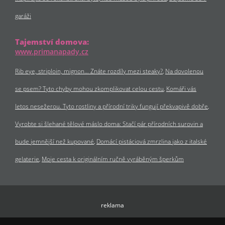
garáži
Tajemství domova:
www.primanapady.cz
Rib eye, striploin, mignon… Znáte rozdíly mezi steaky?
Na dovolenou
se psem? Tyto chyby mohou zkomplikovat celou cestu
Komáři vás
letos nesežerou. Tyto rostliny a přírodní triky fungují překvapivě dobře
Vyrobte si šlehané tělové máslo doma: Stačí pár přírodních surovin a
bude jemnější než kupované
Domácí pistáciová zmrzlina jako z italské
gelaterie
Moje cesta k originálním ručně vyráběným šperkům
reklama