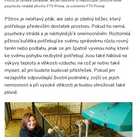
Pštros je zkrátka sympaťák, ale jen jednoho si nepořizujte, protože bude
psychicky strádat (Archiv FTV Prima, se svolením FTV Prima)
Pštros je nelétavý pták, ale zato je zdatný běžec, který
potřebuje především dostatek prostoru. Pokud ho nemá,
psychicky strádá a je náchylnější k onemocněním. Roztomilá
pštrosí kuřátka potřebují ke svému správnému růstu rovný
terén nebo podlahu, jinak se jim špatně vyvinou nohy, které
ke svému pohybu nezbytně potřebují. Jsou také háklivá na
výkyvy teploty a vlhkosti vzduchu, na což je nutno také
myslet, až jim budete budovat přístřešek. Pokud jim
nezajistíte odpovídající životní podmínky, zvýší se jejich
nemocnost a při vysoké vlhkosti je budou ohrožovat také
plísně.