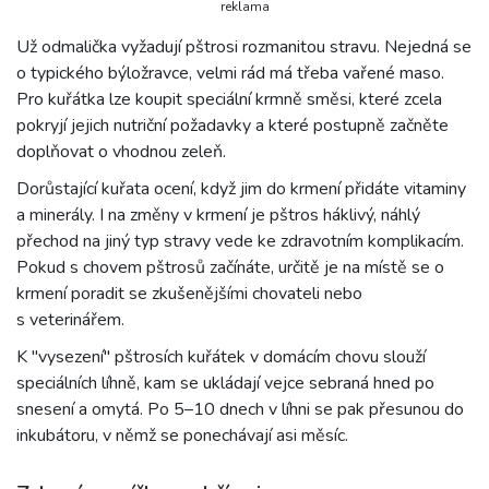
reklama
Už odmalička vyžadují pštrosi rozmanitou stravu. Nejedná se
o typického býložravce, velmi rád má třeba vařené maso.
Pro kuřátka lze koupit speciální krmně směsi, které zcela
pokryjí jejich nutriční požadavky a které postupně začněte
doplňovat o vhodnou zeleň.
Dorůstající kuřata ocení, když jim do krmení přidáte vitaminy
a minerály. I na změny v krmení je pštros háklivý, náhlý
přechod na jiný typ stravy vede ke zdravotním komplikacím.
Pokud s chovem pštrosů začínáte, určitě je na místě se o
krmení poradit se zkušenějšími chovateli nebo
s veterinářem.
K "vysezení" pštrosích kuřátek v domácím chovu slouží
speciálních líhně, kam se ukládají vejce sebraná hned po
snesení a omytá. Po 5–10 dnech v líhni se pak přesunou do
inkubátoru, v němž se ponechávají asi měsíc.