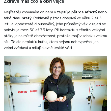
Zdravé masíčko a obří vejce
Nejčastěji chovaným druhem v zajetí je
pštros africký
nebo
také
dvouprstý
. Pohlavně pštros dospívá ve věku 2 až 3
let. Je v podstatě dlouhověký, jeho průměrný věk v zajetí se
pohybuje mezi 50 až 75 lety. Při kontaktu s těmito velkými
ptáky je na místě obezřetnost, protože mají v zobáku velkou
sílu. To ale neplatí u kuřat, která nejsou nebezpečná, jen
velmi zvědavá a milují hlavně lesklé věci.