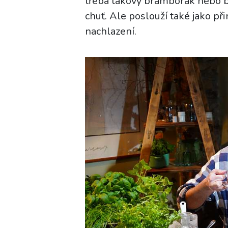
třeba takový bramborák nebo 
chuť. Ale poslouží také jako při
nachlazení.