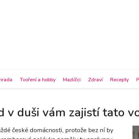
hrada
Tvoření a hobby
Mazlíčci
Zdraví
Recepty
P
d v duši vám zajistí tato 
aždé české domácnosti, protože bez ní by