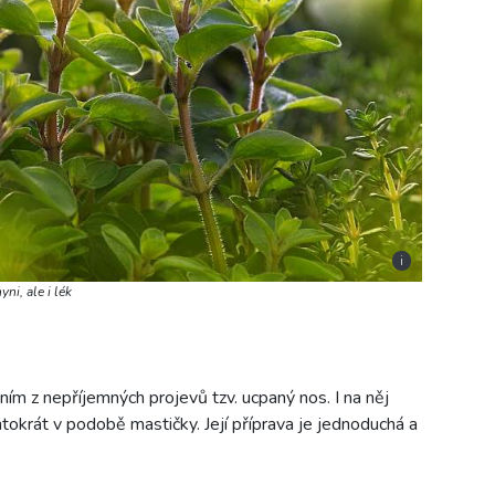
i
ni, ale i lék
ním z nepříjemných projevů tzv. ucpaný nos. I na něj
ntokrát v podobě mastičky. Její příprava je jednoduchá a