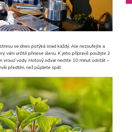
i
 stresu se dnes potýká snad každý. Ale nezoufejte a
erý vám určitě přinese úlevu. K jeho přípravě použijte 2
rem vroucí vody. Hotový odvar nechte 10 minut odstát –
hvíli předtím, než půjdete spát.