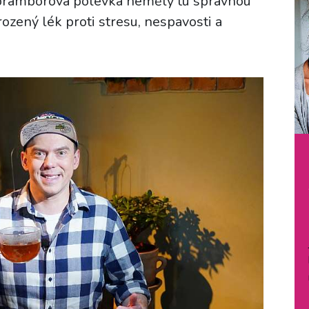
bramborová polévka neměly tu správnou
rozený lék proti stresu, nespavosti a