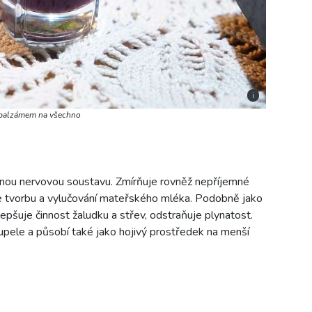
i
m balzámem na všechno
řenou nervovou soustavu. Zmírňuje rovněž nepříjemné
uje tvorbu a vylučování mateřského mléka. Podobně jako
lepšuje činnost žaludku a střev, odstraňuje plynatost.
upele a působí také jako hojivý prostředek na menší