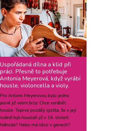
Uspořádaná dílna a klid při
práci. Přesně to potřebuje
Antonia Meyerová, když vyrábí
housle, violoncella a violy.
Pro Antonii Meyerovou bylo jedno
jasné již velmi brzy: Chce vyrábět
housle. Teprve později zjistila, že v její
rodině byli houslaři již v 16. století.
Náhoda? Nebo má něco v genech?