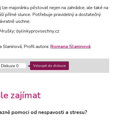
lze majoránku pěstovat nejen na zahrádce, ale také na
ší přímé slunce. Potřebuje pravidelný a dostatečný
návratně uschne.
 Hrušky; bylinkyprovsechny.cz
 Slaninová, Profil autora:
Romana Slaninová
Vstoupit do diskuze
Diskuze
0
le zajímat
razně pomoci od nespavosti a stresu?