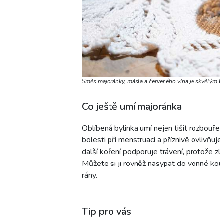
Směs majoránky, másla a červeného vína je skvělý
Co ještě umí majoránka
Oblíbená bylinka umí nejen tišit rozbou
bolesti při menstruaci a příznivě ovlivň
další koření podporuje trávení, protože z
Můžete si ji rovněž nasypat do vonné ko
rány.
Tip pro vás