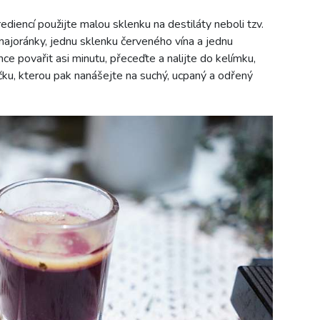
iencí použijte malou sklenku na destiláty neboli tzv.
ajoránky, jednu sklenku červeného vína a jednu
ce povařit asi minutu, přeceďte a nalijte do kelímku,
ku, kterou pak nanášejte na suchý, ucpaný a odřený