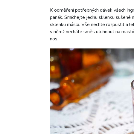
K odměření potřebných dávek všech ingred
panák. Smíchejte jednu sklenku sušené m
sklenku másla. Vše nechte rozpustit a leh
v němž necháte směs utuhnout na mastič
nos.