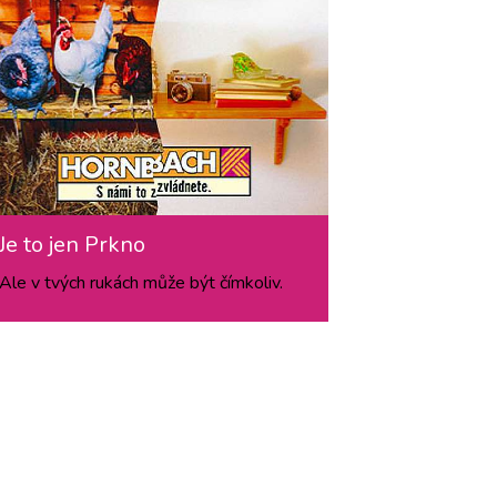
Je to jen Prkno
Ale v tvých rukách může být čímkoliv.