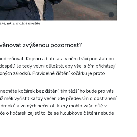
i
ěžké, jak si možná myslíte
i věnovat zvýšenou pozornost?
odceňovat. Kojenci a batolata v něm tráví podstatnou
dospělí. Je tedy velmi důležité, aby vše, s čím přicházejí
dných zárodků. Pravidelné čištění kočárku je proto
 necháte kočárek bez čištění, tím těžší ho bude pro vás
íž měli vyčistit každý večer. Jde především o odstranění
í drobků a volných nečistot, který mohlo vaše dítě v
e o kočárek zajistí to, že se hloubkové čištění nebude