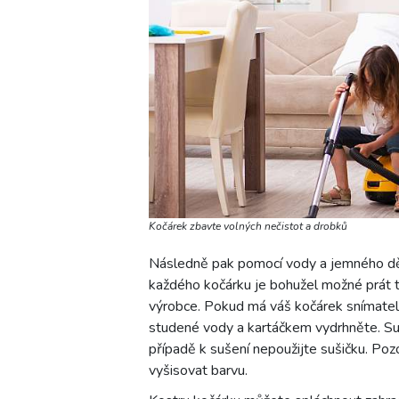
Kočárek zbavte volných nečistot a drobků
Následně pak pomocí vody a jemného dět
každého kočárku je bohužel možné prát ty
výrobce. Pokud má váš kočárek snímatel
studené vody a kartáčkem vydrhněte. Su
případě k sušení nepoužijte sušičku. Pozo
vyšisovat barvu.