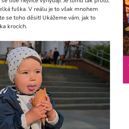
e lidé nejvíce vyhýbají. Je tomu tak proto,
velká fuška. V reálu je to však mnohem
te se toho děsit! Ukážeme vám, jak to
ka krocích.