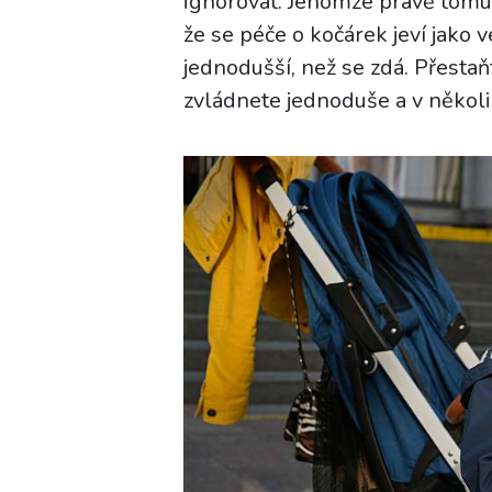
ignorovat. Jenomže právě tomu s
že se péče o kočárek jeví jako 
jednodušší, než se zdá. Přestaň
zvládnete jednoduše a v několi