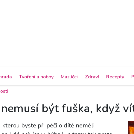
hrada
Tvoření a hobby
Mazlíčci
Zdraví
Recepty
P
osti
 nemusí být fuška, když vít
, kterou byste při péči o dítě neměli