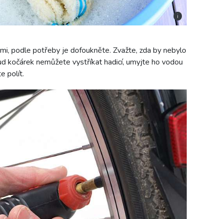
i
i, podle potřeby je dofoukněte. Zvažte, zda by nebylo
kud kočárek nemůžete vystříkat hadicí, umyjte ho vodou
e polít.