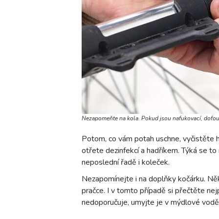
Nezapomeňte na kola. Pokud jsou nafukovací, dofou
Potom, co vám potah uschne, vyčistěte ho 
otřete dezinfekcí a hadříkem. Týká se to n
neposlední řadě i koleček.
Nezapomínejte i na doplňky kočárku. Něk
pračce. I v tomto případě si přečtěte ne
nedoporučuje, umyjte je v mýdlové vodě a