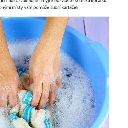
ní hadicí. Důkladně umyjte obzvláště kolečka kočárku.
tupnými místy vám pomůže zubní kartáček.