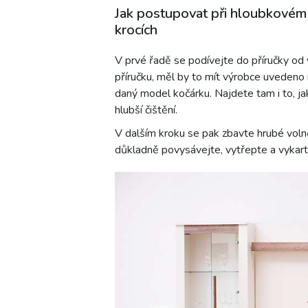
Jak postupovat při hloubkovém 
krocích
V prvé řadě se podívejte do příručky o
příručku, měl by to mít výrobce uvedeno
daný model kočárku. Najdete tam i to, ja
hlubší čištění.
V dalším kroku se pak zbavte hrubé voln
důkladně povysávejte, vytřepte a vykart