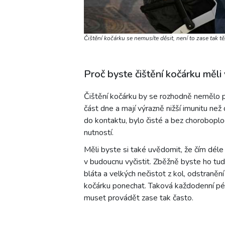
Čištění kočárku se nemusíte děsit, není to zase tak t
Proč byste čištění kočárku měl
Čištění kočárku by se rozhodně nemělo p
část dne a mají výrazně nižší imunitu než 
do kontaktu, bylo čisté a bez choroboplo
nutností.
Měli byste si také uvědomit, že čím déle
v budoucnu vyčistit. Zběžně byste ho tud
bláta a velkých nečistot z kol, odstraněn
kočárku ponechat. Taková každodenní péč
muset provádět zase tak často.