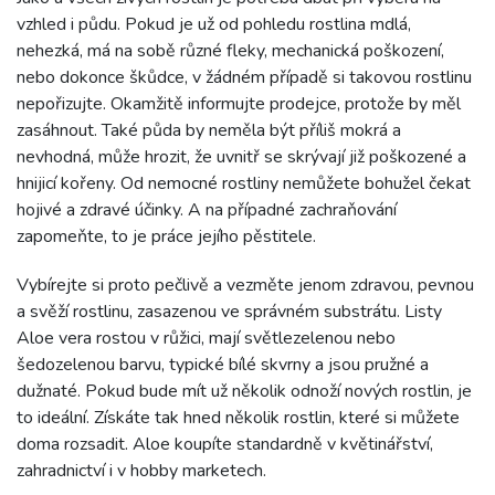
vzhled i půdu. Pokud je už od pohledu rostlina mdlá,
nehezká, má na sobě různé fleky, mechanická poškození,
nebo dokonce škůdce, v žádném případě si takovou rostlinu
nepořizujte. Okamžitě informujte prodejce, protože by měl
zasáhnout. Také půda by neměla být příliš mokrá a
nevhodná, může hrozit, že uvnitř se skrývají již poškozené a
hnijicí kořeny. Od nemocné rostliny nemůžete bohužel čekat
hojivé a zdravé účinky. A na případné zachraňování
zapomeňte, to je práce jejího pěstitele.
Vybírejte si proto pečlivě a vezměte jenom zdravou, pevnou
a svěží rostlinu, zasazenou ve správném substrátu. Listy
Aloe vera rostou v růžici, mají světlezelenou nebo
šedozelenou barvu, typické bílé skvrny a jsou pružné a
dužnaté. Pokud bude mít už několik odnoží nových rostlin, je
to ideální. Získáte tak hned několik rostlin, které si můžete
doma rozsadit. Aloe koupíte standardně v květinářství,
zahradnictví i v hobby marketech.