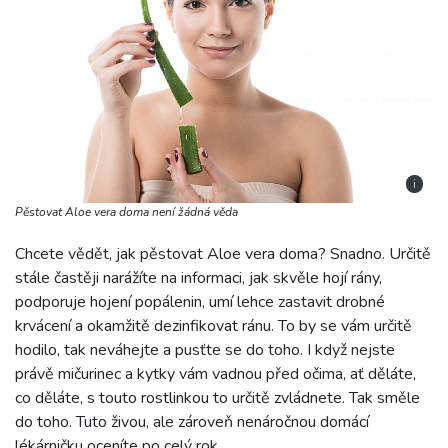
i
Pěstovat Aloe vera doma není žádná věda
Chcete vědět, jak pěstovat Aloe vera doma? Snadno. Určitě
stále častěji narážíte na informaci, jak skvěle hojí rány,
podporuje hojení popálenin, umí lehce zastavit drobné
krvácení a okamžitě dezinfikovat ránu. To by se vám určitě
hodilo, tak neváhejte a pusťte se do toho. I když nejste
právě mičurinec a kytky vám vadnou před očima, ať děláte,
co děláte, s touto rostlinkou to určitě zvládnete. Tak směle
do toho. Tuto živou, ale zároveň nenáročnou domácí
lékárničku oceníte po celý rok.