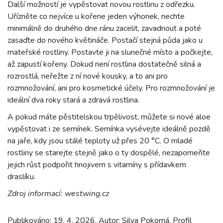
Další možností je vypěstovat novou rostlinu z odřezku.
Uřízněte co nejvíce u kořene jeden výhonek, nechte
minimálně do druhého dne ránu zacelit, zavadnout a poté
zasaďte do nového květináče. Postačí stejná půda jako u
mateřské rostliny. Postavte ji na slunečné místo a počkejte,
až zapustí kořeny. Dokud není rostlina dostatečně silná a
rozrostlá, neřežte z ní nové kousky, a to ani pro
rozmnožování, ani pro kosmetické účely. Pro rozmnožování je
ideální dva roky stará a zdravá rostlina.
A pokud máte pěstitelskou trpělivost, můžete si nové aloe
vypěstovat i ze semínek. Semínka vysévejte ideálně pozdě
na jaře, kdy jsou stálé teploty už přes 20 °C. O mladé
rostliny se starejte stejně jako o ty dospělé, nezapomeňte
jejich růst podpořit hnojivem s vitamíny s přídavkem
draslíku.
Zdroj informací: westwing.cz
Publikováno: 19. 4. 2026, Autor: Silva Pokorná, Profil