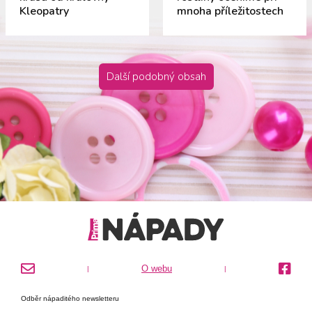
Kleopatry
mnoha příležitostech
Další podobný obsah
O webu
|
|
Odběr nápaditého newsletteru