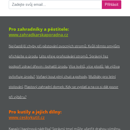
Přihlásit
Pro zahradníky a pěstitele:
www.zahradkarskaporadna.cz
Nejčastější chyby při pěstování ovocných stromů: Kvůli těmto omylům
přicházíte o úrodu
Léto přeje prořezávání stromů. Správný řez
podpoří zdraví dřevin i bohatší úrodu
Více květů, více plodů: Jak výživa
ovlivňuje úrodu?
Voňavý kout plný chuti a pohody
Muškáty pro letní
stolování
Plastový zahradní domek: Kdy se vyplatí a na co si dát pozor
při výběru?
Pro kutily a jejich dílny:
www.ceskykutil.cz
Kapající bazénová nádržka? Správný tmel může ušetřit drahou výměnu