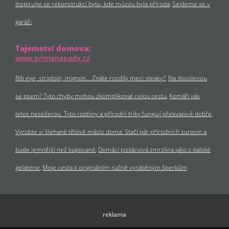
Inspirujte se rekonstrukcí bytu, kde múzou byla příroda
Sejdeme se v
garáži
Tajemství domova:
www.primanapady.cz
Rib eye, striploin, mignon… Znáte rozdíly mezi steaky?
Na dovolenou
se psem? Tyto chyby mohou zkomplikovat celou cestu
Komáři vás
letos nesežerou. Tyto rostliny a přírodní triky fungují překvapivě dobře
Vyrobte si šlehané tělové máslo doma: Stačí pár přírodních surovin a
bude jemnější než kupované
Domácí pistáciová zmrzlina jako z italské
gelaterie
Moje cesta k originálním ručně vyráběným šperkům
reklama