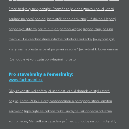
Staré bedýnky nevyhazujte. Proměníte je v designovou polici, která
zaujme na první pohled
Instalatéři tenhle trik znají už dávno. Ucpaný
odpad vyčistíte za pár minut jen pomocí wapky
Kopec, tma, pes na
trávníku. Co všechno dnes zvládne robotická sekačka
Jak vybrat gril,
který vás nepřestane bavit po první sezóně?
Jak vybrat krbová kamna?
Rozhoduje výkon, způsob vytápění i prostor
Pro stavebníky a řemeslníky:
www.fachmani.cz
Díky rekonstrukci chátrající usedlosti vznikl domek ve stylu staré
Anglie
Znáte IZONIL Hard, voděodolnou a paropropustnou omítku
zároveň?
Inpsirujte se rekonstrukcí kuchyně. Jak dopadla odvážná
kombinace?
Manželka si vyžádala průhled z chodby na Lomnický štít