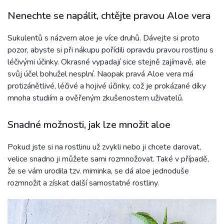
Nenechte se napálit, chtějte pravou Aloe vera
Sukulentů s názvem aloe je více druhů. Dávejte si proto
pozor, abyste si při nákupu pořídili opravdu pravou rostlinu s
léčivými účinky. Okrasné vypadají sice stejně zajímavě, ale
svůj účel bohužel nesplní. Naopak pravá Aloe vera má
protizánětlivé, léčivé a hojivé účinky, což je prokázané díky
mnoha studiím a ověřeným zkušenostem uživatelů.
Snadné možnosti, jak lze množit aloe
Pokud jste si na rostlinu už zvykli nebo ji chcete darovat,
velice snadno ji můžete sami rozmnožovat. Také v případě,
že se vám urodila tzv. miminka, se dá aloe jednoduše
rozmnožit a získat další samostatné rostliny.