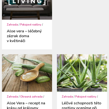
Zahrada
/
Pokojové rostliny
/
Aloe vera – léčebný
zázrak doma
v květináči
Zahrada
/
Okrasná zahrada
/
Zahrada
/
Pokojové rostliny
/
Aloe Vera – recept na
Léčivé schopnosti této
krásu od královny
rostliny oceníme při