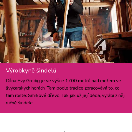
Výrobkyně šindelů
Dílna Evy Gredig je ve výšce 1700 metrů nad mořem ve
švýcarských horách. Tam podle tradice zpracovává to, co
tam roste: Smrkové dřevo. Tak jak už její děda, vyrábí z něj
ručně šindele.