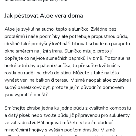
Jak pěstovat Aloe vera doma
Aloe je zvyklá na sucho, teplo a sluníčko. Zvládne bez
problémů i naše podmínky, ale potřebuje propustnou půdu,
ideálně také prodyšný květináč. Libovat si bude na parapetu
okna směrem na jižní stranu. Sluníčko miluje, proto jí
dopřejte co nejvíce slunečních paprsků i v zimě. Pozor ale na
horké letní dny a pálení sluníčka, to přesuňte květináč s
rostlinou raději na chvíli do stínu. Můžete ji také na léto
vynést ven, na balkon či terasu. V zimě naopak aloe zvládne i
suchý panelákový byt, protože jejím původním domovem
jsou vyprahlé pouště.
Smíchejte zhruba jedna ku jedné půdu z kvalitního kompostu
a čistý písek nebo zvolte půdu již připravenou pro sukulenty
ze zahradnictví. Přihnojovat můžete v letním období
minerálními hnojivy s vyšším podílem draslíku. V zimě