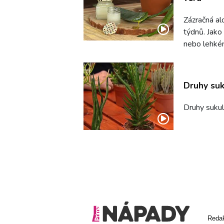
Zázračná alo
týdnů. Jako
nebo lehké
Druhy suk
Druhy sukul
Reda