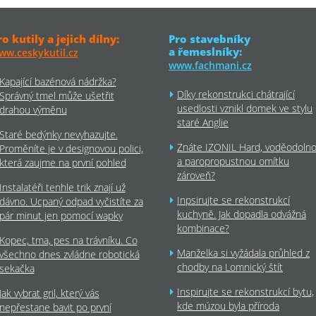
ro kutily a jejich dílny:
Pro stavebníky
a řemeslníky:
ww.ceskykutil.cz
www.fachmani.cz
Kapající bazénová nádržka?
Díky rekonstrukci chátrající
Správný tmel může ušetřit
usedlosti vznikl domek ve stylu
drahou výměnu
staré Anglie
Staré bedýnky nevyhazujte.
Znáte IZONIL Hard, voděodoln
Proměníte je v designovou polici,
a paropropustnou omítku
která zaujme na první pohled
zároveň?
Instalatéři tenhle trik znají už
Inpsirujte se rekonstrukcí
dávno. Ucpaný odpad vyčistíte za
kuchyně. Jak dopadla odvážná
pár minut jen pomocí wapky
kombinace?
Kopec, tma, pes na trávníku. Co
Manželka si vyžádala průhled z
všechno dnes zvládne robotická
chodby na Lomnický štít
sekačka
Inspirujte se rekonstrukcí bytu,
Jak vybrat gril, který vás
kde múzou byla příroda
nepřestane bavit po první