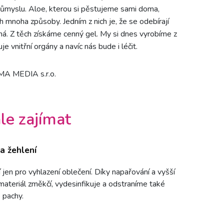
růmyslu. Aloe, kterou si pěstujeme sami doma,
noha způsoby. Jedním z nich je, že se odebírají
a má. Z těch získáme cenný gel. My si dnes vyrobíme z
je vnitřní orgány a navíc nás bude i léčit.
OMA MEDIA s.r.o.
le zajímat
a žehlení
 jen pro vyhlazení oblečení. Díky napařování a vyšší
materiál změkčí, vydesinfikuje a odstraníme také
 pachy.