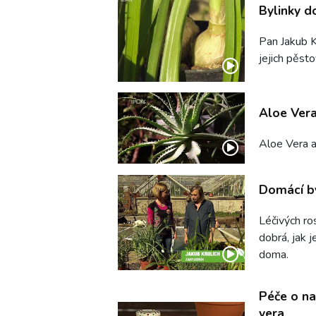
Bylinky d
Pan Jakub Kr
jejich pěsto
Aloe Vera 
Aloe Vera a 
Domácí by
Léčivých ros
dobrá, jak j
doma.
Péče o na
vera