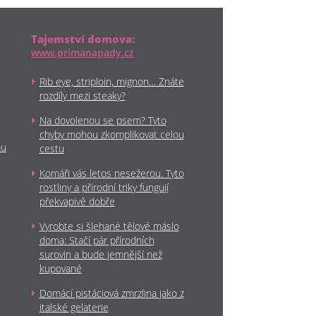
Tajemství domova:
www.primanapady.cz
Rib eye, striploin, mignon… Znáte
rozdíly mezi steaky?
Na dovolenou se psem? Tyto
chyby mohou zkomplikovat celou
ou
cestu
Komáři vás letos nesežerou. Tyto
rostliny a přírodní triky fungují
překvapivě dobře
Vyrobte si šlehané tělové máslo
doma: Stačí pár přírodních
surovin a bude jemnější než
kupované
Domácí pistáciová zmrzlina jako z
italské gelaterie