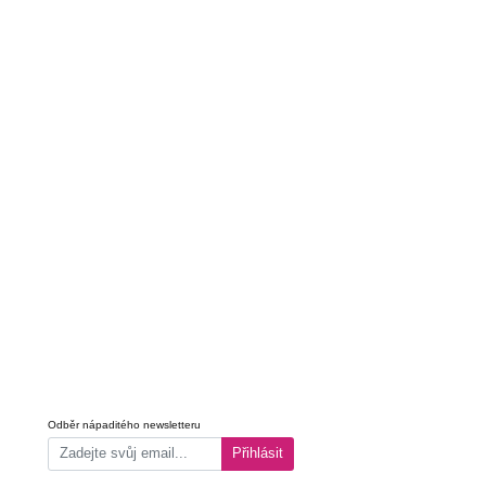
Odběr nápaditého newsletteru
Přihlásit