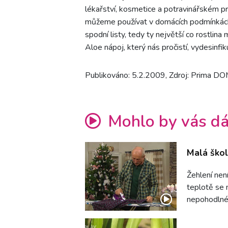
lékařství, kosmetice a potravinářském p
můžeme používat v domácích podmínkách m
spodní listy, tedy ty největší co rostlin
Aloe nápoj, který nás pročistí, vydesinfiku
Publikováno: 5.2.2009, Zdroj: Prima D
Mohlo by vás dá
Malá škol
Žehlení není
teplotě se 
nepohodlné