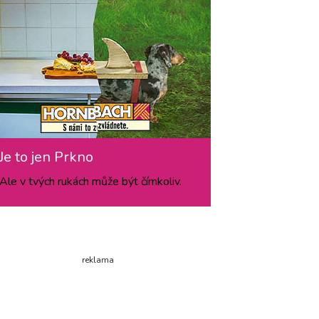
Je to jen Prkno
Ale v tvých rukách může být čímkoliv.
reklama