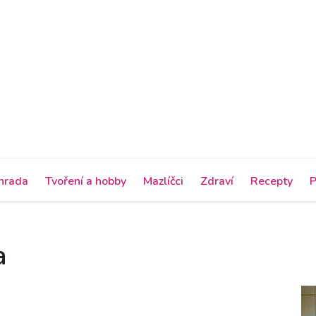
hrada
Tvoření a hobby
Mazlíčci
Zdraví
Recepty
P
a