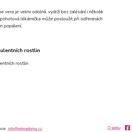
e vera je velmi odolná, vydrží bez zalévání i několik
 pohotová lékárnička může posloužit při odřeninách
m popálení.
ulentních rostlin
entních rostlin
O webu
kce:
info@primadoma.cz