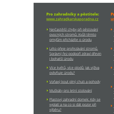
Pro zahradníky a pěstitele:
P
www.zahradkarskaporadna.cz
w
Nejčastější chyby při pěstování
ovocných stromů: Kvůli těmto
omylům přicházíte o úrodu
Léto přeje prořezávání stromů.
Správný řez podpoří zdraví dřevin
i bohatší úrodu
Více květů, více plodů: Jak výživa
ovlivňuje úrodu?
Voňavý kout plný chuti a pohody
Muškáty pro letní stolování
Plastový zahradní domek: Kdy se
vyplatí a na co si dát pozor při
výběru?