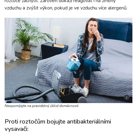
roztoče zachytit. Zároveň dokáží reagovat i na změny
vzduchu a zvýšit výkon, pokud je ve vzduchu více alergenů.
i
Neopomíjejte na pravidelný úklid domácnosti
Proti roztočům bojujte antibakteriálními
vysavači: