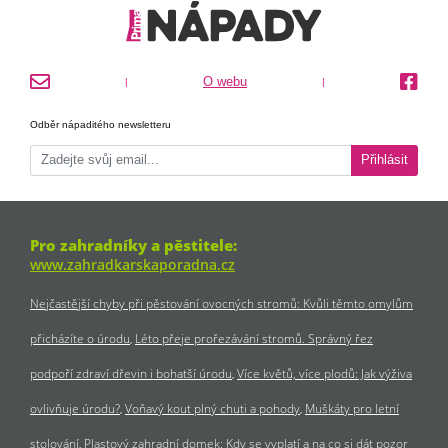
O webu
|
|
Odběr nápaditého newsletteru
Přihlásit
Pro zahradníky a pěstitele:
www.zahradkarskaporadna.cz
Nejčastější chyby při pěstování ovocných stromů: Kvůli těmto omylům
přicházíte o úrodu
Léto přeje prořezávání stromů. Správný řez
podpoří zdraví dřevin i bohatší úrodu
Více květů, více plodů: Jak výživa
ovlivňuje úrodu?
Voňavý kout plný chuti a pohody
Muškáty pro letní
stolování
Plastový zahradní domek: Kdy se vyplatí a na co si dát pozor