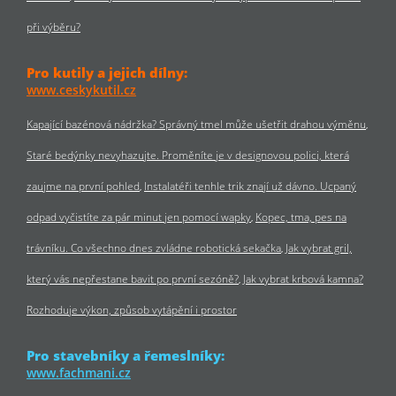
při výběru?
Pro kutily a jejich dílny:
www.ceskykutil.cz
Kapající bazénová nádržka? Správný tmel může ušetřit drahou výměnu
Staré bedýnky nevyhazujte. Proměníte je v designovou polici, která
zaujme na první pohled
Instalatéři tenhle trik znají už dávno. Ucpaný
odpad vyčistíte za pár minut jen pomocí wapky
Kopec, tma, pes na
trávníku. Co všechno dnes zvládne robotická sekačka
Jak vybrat gril,
který vás nepřestane bavit po první sezóně?
Jak vybrat krbová kamna?
Rozhoduje výkon, způsob vytápění i prostor
Pro stavebníky a řemeslníky:
www.fachmani.cz