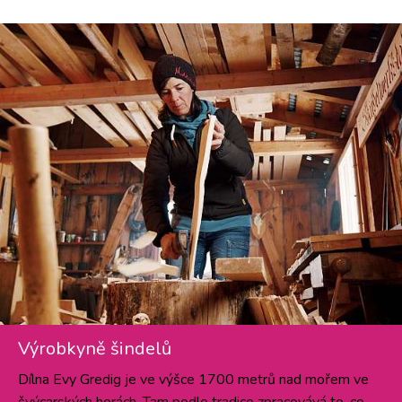
Výrobkyně šindelů
Dílna Evy Gredig je ve výšce 1700 metrů nad mořem ve
švýcarských horách. Tam podle tradice zpracovává to, co