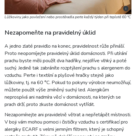
i
Lůžkoviny jako povlečení nebo prostěradla perte každý týden při teplotě 60 °C
Nezapomeňte na pravidelný úklid
A jedno zlaté pravidlo na konec, pravidelnost růže přináší.
Proto neopomíjejte pravidelný úklid domácnosti. Při utírání
prachu byste měli použít dva hadříky, nejdříve vlhký a poté
suchý. Jedině tak zabráníte rozptýlení prachu s alergenem do
vzduchu. Perte i textilní a plyšové hračky stejně jako
lůžkoviny, tj. na 60 °C. Pokud to pokyny výrobce neumožňují,
můžete použít výše zmíněný suchý led. Alergikům
neprospívá ani nadmíra věcí v domácnosti, na kterých se
prach drží, proto zkuste domácnost vytřídit.
Nezapomínejte ani pravidelně větrat a nepřetápět místnosti.
V boji vám mohou pomoci i čističky vzduchu s certifikací pro
alergiky ECARF s velmi jemným filtrem, který je schopný