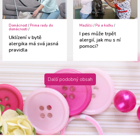
Domácnost
/
Prima rady do
Mazlíčci
/
Psi a kočky
/
domácnosti
/
I pes může trpět
Uklízení v bytě
alergií, jak mu s ní
alergika má svá jasná
pomoci?
pravidla
Další podobný obsah