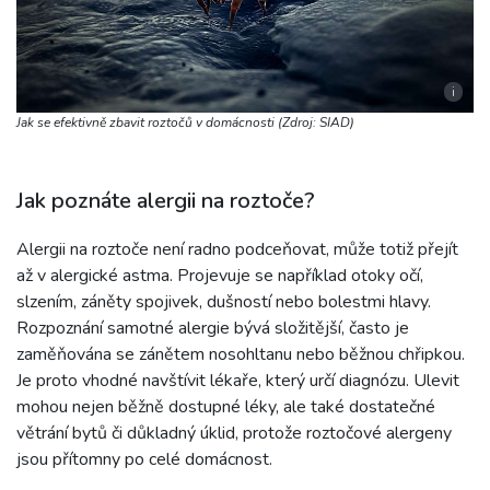
i
Jak se efektivně zbavit roztočů v domácnosti (Zdroj: SIAD)
Jak poznáte alergii na roztoče?
Alergii na roztoče není radno podceňovat, může totiž přejít
až v alergické astma. Projevuje se například otoky očí,
slzením, záněty spojivek, dušností nebo bolestmi hlavy.
Rozpoznání samotné alergie bývá složitější, často je
zaměňována se zánětem nosohltanu nebo běžnou chřipkou.
Je proto vhodné navštívit lékaře, který určí diagnózu. Ulevit
mohou nejen běžně dostupné léky, ale také dostatečné
větrání bytů či důkladný úklid, protože roztočové alergeny
jsou přítomny po celé domácnost.