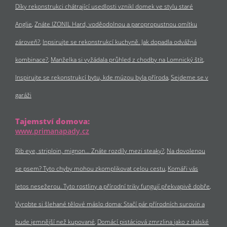
Díky rekonstrukci chátrající usedlosti vznikl domek ve stylu staré
Anglie
Znáte IZONIL Hard, voděodolnou a paropropustnou omítku
zároveň?
Inpsirujte se rekonstrukcí kuchyně. Jak dopadla odvážná
kombinace?
Manželka si vyžádala průhled z chodby na Lomnický štít
Inspirujte se rekonstrukcí bytu, kde múzou byla příroda
Sejdeme se v
garáži
Tajemství domova:
www.primanapady.cz
Rib eye, striploin, mignon… Znáte rozdíly mezi steaky?
Na dovolenou
se psem? Tyto chyby mohou zkomplikovat celou cestu
Komáři vás
letos nesežerou. Tyto rostliny a přírodní triky fungují překvapivě dobře
Vyrobte si šlehané tělové máslo doma: Stačí pár přírodních surovin a
bude jemnější než kupované
Domácí pistáciová zmrzlina jako z italské