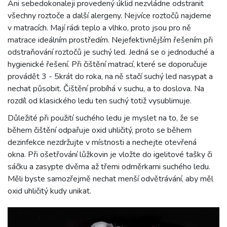
Ani sebedokonaleji provedený úklid nezvládne odstranit
všechny roztoče a další alergeny. Nejvíce roztočů najdeme
v matracích. Mají rádi teplo a vlhko, proto jsou pro ně
matrace ideálním prostředím. Nejefektivnějším řešením při
odstraňování roztočů je suchý led. Jedná se o jednoduché a
hygienické řešení. Při čištění matrací, které se doporučuje
provádět 3 - 5krát do roka, na ně stačí suchý led nasypat a
nechat působit. Čištění probíhá v suchu, a to doslova. Na
rozdíl od klasického ledu ten suchý totiž vysublimuje.
Důležité při použití suchého ledu je myslet na to, že se
během čištění odpařuje oxid uhličitý, proto se během
dezinfekce nezdržujte v místnosti a nechejte otevřená
okna. Při ošetřování lůžkovin je vložte do igelitové tašky či
sáčku a zasypte dvěma až třemi odměrkami suchého ledu.
Měli byste samozřejmě nechat menší odvětrávání, aby měl
oxid uhličitý kudy unikat.