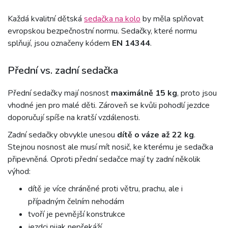
Každá kvalitní dětská
sedačka na kolo
by měla splňovat
evropskou bezpečnostní normu. Sedačky, které normu
splňují, jsou označeny kódem
EN 14344
.
Přední vs. zadní sedačka
Přední sedačky mají nosnost
maximálně 15 kg
, proto jsou
vhodné jen pro malé děti. Zároveň se kvůli pohodlí jezdce
doporučují spíše na kratší vzdálenosti.
Zadní sedačky obvykle unesou
dítě o váze až 22 kg
.
Stejnou nosnost ale musí mít nosič, ke kterému je sedačka
připevněná. Oproti přední sedačce mají ty zadní několik
výhod:
dítě je více chráněné proti větru, prachu, ale i
případným čelním nehodám
tvoří je pevnější konstrukce
jezdci nijak nepřekáží