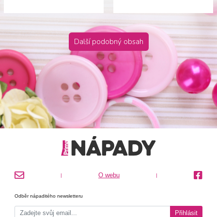
Další podobný obsah
O webu
|
|
Odběr nápaditého newsletteru
Přihlásit