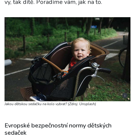
vy, tak dítě. Poradíme vám, jak na to.
i
Jakou dětskou sedačku na kolo vybrat? (Zdroj: Unsplash)
Evropské bezpečnostní normy dětských
sedaček