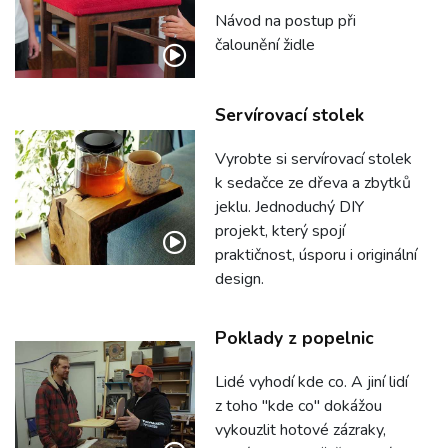
Návod na postup při
čalounění židle
Servírovací stolek
Vyrobte si servírovací stolek
k sedačce ze dřeva a zbytků
jeklu. Jednoduchý DIY
projekt, který spojí
praktičnost, úsporu i originální
design.
Poklady z popelnic
Lidé vyhodí kde co. A jiní lidí
z toho "kde co" dokážou
vykouzlit hotové zázraky,