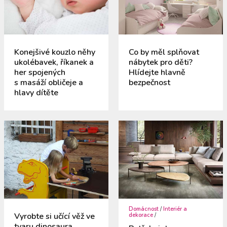
Konejšivé kouzlo něhy
Co by měl splňovat
ukolébavek, říkanek a
nábytek pro děti?
her spojených
Hlídejte hlavně
s masáží obličeje a
bezpečnost
hlavy dítěte
Domácnost
/
Interiér a
Vyrobte si učící věž ve
dekorace
/
tvaru dinosaura