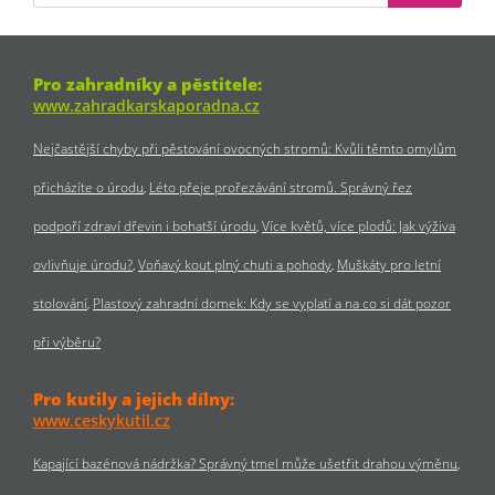
Pro zahradníky a pěstitele:
www.zahradkarskaporadna.cz
Nejčastější chyby při pěstování ovocných stromů: Kvůli těmto omylům
přicházíte o úrodu
Léto přeje prořezávání stromů. Správný řez
podpoří zdraví dřevin i bohatší úrodu
Více květů, více plodů: Jak výživa
ovlivňuje úrodu?
Voňavý kout plný chuti a pohody
Muškáty pro letní
stolování
Plastový zahradní domek: Kdy se vyplatí a na co si dát pozor
při výběru?
Pro kutily a jejich dílny:
www.ceskykutil.cz
Kapající bazénová nádržka? Správný tmel může ušetřit drahou výměnu