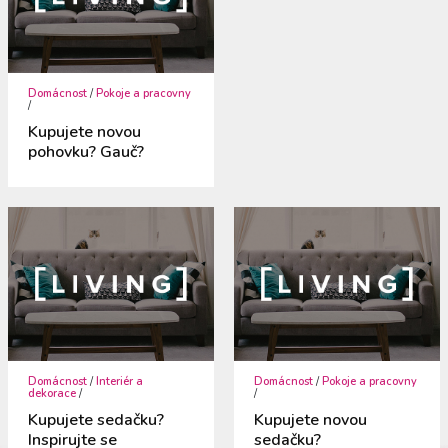
Domácnost
/
Pokoje a pracovny
/
Kupujete novou
pohovku? Gauč?
Domácnost
/
Interiér a
Domácnost
/
Pokoje a pracovny
dekorace
/
/
Kupujete sedačku?
Kupujete novou
Inspirujte se
sedačku?