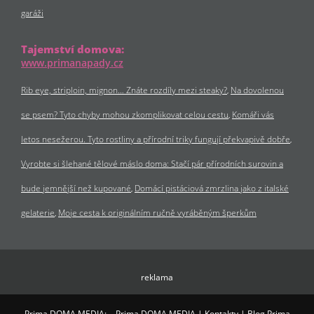
garáži
Tajemství domova:
www.primanapady.cz
Rib eye, striploin, mignon… Znáte rozdíly mezi steaky?
Na dovolenou
se psem? Tyto chyby mohou zkomplikovat celou cestu
Komáři vás
letos nesežerou. Tyto rostliny a přírodní triky fungují překvapivě dobře
Vyrobte si šlehané tělové máslo doma: Stačí pár přírodních surovin a
bude jemnější než kupované
Domácí pistáciová zmrzlina jako z italské
gelaterie
Moje cesta k originálním ručně vyráběným šperkům
reklama
Prima DOMA MEDIA:
Prima DOMA MEDIA
|
Kontakty
|
Blog Prima