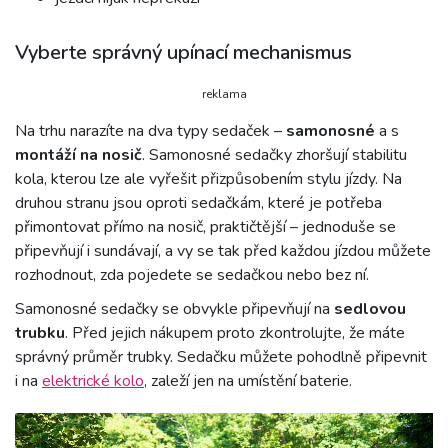
Vyberte správný upínací mechanismus
reklama
Na trhu narazíte na dva typy sedaček –
samonosné
a s
montáží na nosič
. Samonosné sedačky zhoršují stabilitu
kola, kterou lze ale vyřešit přizpůsobením stylu jízdy. Na
druhou stranu jsou oproti sedačkám, které je potřeba
přimontovat přímo na nosič, praktičtější – jednoduše se
připevňují i sundávají, a vy se tak před každou jízdou můžete
rozhodnout, zda pojedete se sedačkou nebo bez ní.
Samonosné sedačky se obvykle připevňují na
sedlovou
trubku
. Před jejich nákupem proto zkontrolujte, že máte
správný průměr trubky. Sedačku můžete pohodlně připevnit
i na
elektrické kolo
, zaleží jen na umístění baterie.