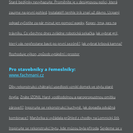
Staré bedýnky nevyhazujte. Proměníte je v designovou polici, která
zaujme na první pohled
Instalatéři tenhle trik znají už dávno. Ucpaný
odpad vyčistíte za pár minut jen pomocí wapky
Kopec, tma, pes na
trávníku. Co všechno dnes zvládne robotická sekačka
Jak vybrat gril,
který vás nepřestane bavit po první sezóně?
Jak vybrat krbová kamna?
Rozhoduje výkon, způsob vytápění i prostor
Pro stavebníky a řemeslníky:
www.fachmani.cz
Díky rekonstrukci chátrající usedlosti vznikl domek ve stylu staré
Anglie
Znáte IZONIL Hard, voděodolnou a paropropustnou omítku
zároveň?
Inpsirujte se rekonstrukcí kuchyně. Jak dopadla odvážná
kombinace?
Manželka si vyžádala průhled z chodby na Lomnický štít
Inspirujte se rekonstrukcí bytu, kde múzou byla příroda
Sejdeme se v