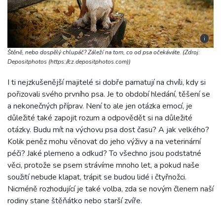
i
Štěně, nebo dospělý chlupáč? Záleží na tom, co od psa očekáváte. (Zdroj:
Depositphotos (https://cz.depositphotos.com))
I ti nejzkušenější majitelé si dobře pamatují na chvíli, kdy si
pořizovali svého prvního psa. Je to období hledání, těšení se
a nekonečných příprav. Není to ale jen otázka emocí, je
důležité také zapojit rozum a odpovědět si na důležité
otázky. Budu mít na výchovu psa dost času? A jak velkého?
Kolik peněz mohu věnovat do jeho výživy a na veterinární
péči? Jaké plemeno a odkud? To všechno jsou podstatné
věci, protože se psem strávíme mnoho let, a pokud naše
soužití nebude klapat, trápit se budou lidé i čtyřnožci.
Nicméně rozhodující je také volba, zda se novým členem naší
rodiny stane štěňátko nebo starší zvíře.