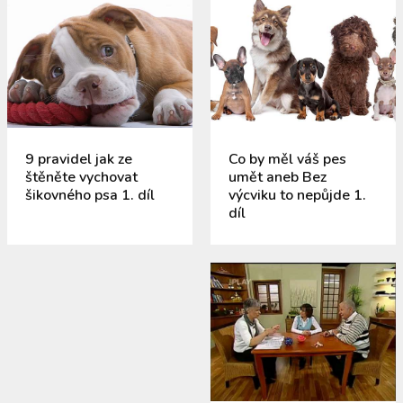
9 pravidel jak ze
Co by měl váš pes
štěněte vychovat
umět aneb Bez
šikovného psa 1. díl
výcviku to nepůjde 1.
díl