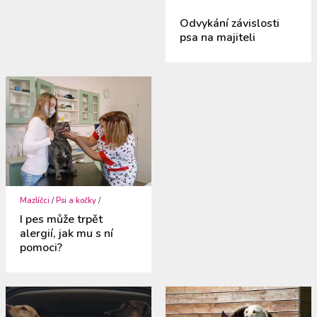
Odvykání závislosti
psa na majiteli
Mazlíčci
/
Psi a kočky
/
I pes může trpět
alergií, jak mu s ní
pomoci?