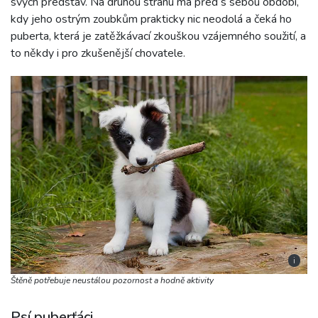
svých představ. Na druhou stranu má před s sebou období,
kdy jeho ostrým zoubkům prakticky nic neodolá a čeká ho
puberta, která je zatěžkávací zkouškou vzájemného soužití, a
to někdy i pro zkušenější chovatele.
i
Štěně potřebuje neustálou pozornost a hodně aktivity
Psí puberťáci