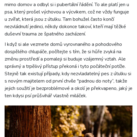
mimo domov a odbyl si i pubertální řádění. To ale platí jen u
psa, který prošel výchovou a výcvikem, což ne vždy funguje
u zvířat, která jsou z útulku. Tam bohužel často končí
nezvládnutí jedinci, někdy dokonce takoví, kteří mají těžké
duševní trauma ze špatného zacházení.
I když si ale vezmete domů vyrovnaného a pohodového
dospělého chlupáče, počítejte s tím, že si hůře zvyká na
změnu prostředí a pomaleji si buduje vzájemný vztah. Ale
správný a trpělivý přístup překoná i tyto počáteční potíže.
Stejně tak existují případy, kdy nezvladatelný pes z útulku si
s novým majitelem od první chvíle "padnou do noty“, takže
jejich soužití je bezproblémové a okolí je překvapeno, jaký je
ten kdysi psí průšvihář vlastně miláček.