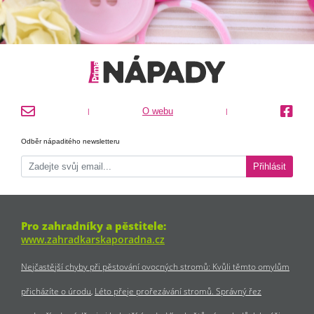
O webu
|
|
Odběr nápaditého newsletteru
Přihlásit
Pro zahradníky a pěstitele:
www.zahradkarskaporadna.cz
Nejčastější chyby při pěstování ovocných stromů: Kvůli těmto omylům
přicházíte o úrodu
Léto přeje prořezávání stromů. Správný řez