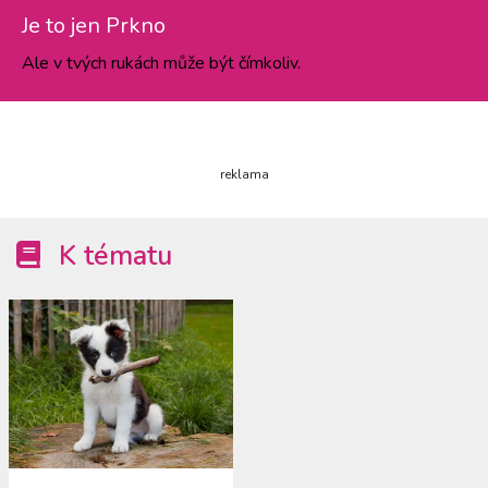
Je to jen Prkno
Ale v tvých rukách může být čímkoliv.
reklama
K tématu