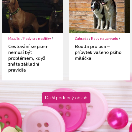
Mazlíčci
/
Rady pro mazlíčky
/
Zahrada
/
Rady na zahradu
/
Cestování se psem
Bouda pro psa –
nemusí být
příbytek vašeho psího
problémem, když
miláčka
znáte základní
pravidla
Další podobný obsah