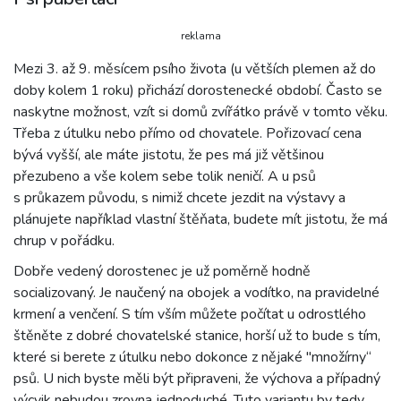
reklama
Mezi 3. až 9. měsícem psího života (u větších plemen až do
doby kolem 1 roku) přichází dorostenecké období. Často se
naskytne možnost, vzít si domů zvířátko právě v tomto věku.
Třeba z útulku nebo přímo od chovatele. Pořizovací cena
bývá vyšší, ale máte jistotu, že pes má již většinou
přezubeno a vše kolem sebe tolik neničí. A u psů
s průkazem původu, s nimiž chcete jezdit na výstavy a
plánujete například vlastní štěňata, budete mít jistotu, že má
chrup v pořádku.
Dobře vedený dorostenec je už poměrně hodně
socializovaný. Je naučený na obojek a vodítko, na pravidelné
krmení a venčení. S tím vším můžete počítat u odrostlého
štěněte z dobré chovatelské stanice, horší už to bude s tím,
které si berete z útulku nebo dokonce z nějaké "množírny“
psů. U nich byste měli být připraveni, že výchova a případný
výcvik nebudou zrovna jednoduché. Tuto variantu by tedy