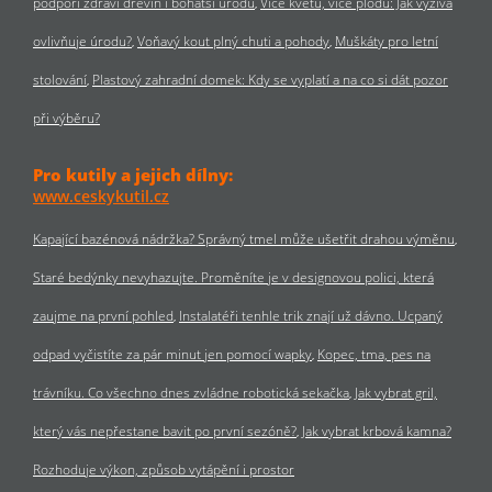
podpoří zdraví dřevin i bohatší úrodu
Více květů, více plodů: Jak výživa
ovlivňuje úrodu?
Voňavý kout plný chuti a pohody
Muškáty pro letní
stolování
Plastový zahradní domek: Kdy se vyplatí a na co si dát pozor
při výběru?
Pro kutily a jejich dílny:
www.ceskykutil.cz
Kapající bazénová nádržka? Správný tmel může ušetřit drahou výměnu
Staré bedýnky nevyhazujte. Proměníte je v designovou polici, která
zaujme na první pohled
Instalatéři tenhle trik znají už dávno. Ucpaný
odpad vyčistíte za pár minut jen pomocí wapky
Kopec, tma, pes na
trávníku. Co všechno dnes zvládne robotická sekačka
Jak vybrat gril,
který vás nepřestane bavit po první sezóně?
Jak vybrat krbová kamna?
Rozhoduje výkon, způsob vytápění i prostor