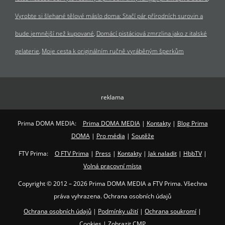
Vyrobte si šlehané tělové máslo doma: Stačí pár přírodních surovin a
bude jemnější než kupované
Domácí pistáciová zmrzlina jako z italské
gelaterie
Moje cesta k originálním ručně vyráběným šperkům
reklama
Prima DOMA MEDIA:
Prima DOMA MEDIA
|
Kontakty
|
Blog Prima
DOMA
|
Pro média
|
Soutěže
FTV Prima:
O FTV Prima
|
Press
|
Kontakty
|
Jak naladit
|
HbbTV
|
Volná pracovní místa
Copyright © 2012 – 2026 Prima DOMA MEDIA a FTV Prima. Všechna
práva vyhrazena. Ochrana osobních údajů
Ochrana osobních údajů
|
Podmínky užití
|
Ochrana soukromí
|
Cookies
|
Zobrazit CMP