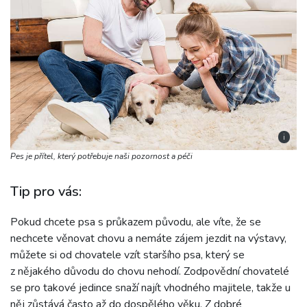
i
Pes je přítel, který potřebuje naši pozornost a péči
Tip pro vás:
Pokud chcete psa s průkazem původu, ale víte, že se
nechcete věnovat chovu a nemáte zájem jezdit na výstavy,
můžete si od chovatele vzít staršího psa, který se
z nějakého důvodu do chovu nehodí. Zodpovědní chovatelé
se pro takové jedince snaží najít vhodného majitele, takže u
něj zůstává často až do dospělého věku. Z dobré