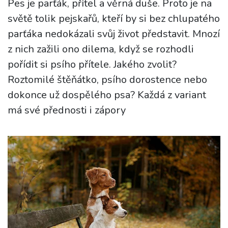
Pes je parťák, přítel a věrná duše. Proto je na
světě tolik pejskařů, kteří by si bez chlupatého
parťáka nedokázali svůj život představit. Mnozí
z nich zažili ono dilema, když se rozhodli
pořídit si psího přítele. Jakého zvolit?
Roztomilé štěňátko, psího dorostence nebo
dokonce už dospělého psa? Každá z variant
má své přednosti i zápory