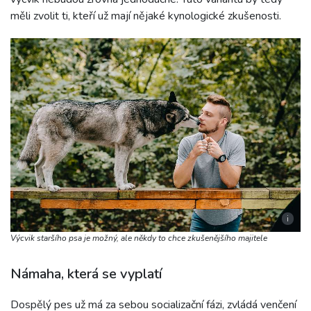
měli zvolit ti, kteří už mají nějaké kynologické zkušenosti.
i
Výcvik staršího psa je možný, ale někdy to chce zkušenějšího majitele
Námaha, která se vyplatí
Dospělý pes už má za sebou socializační fázi, zvládá venčení