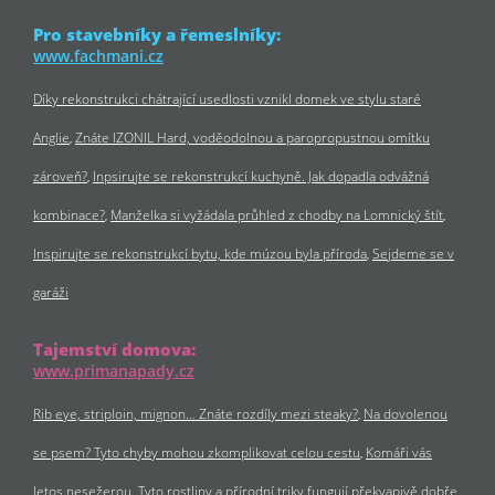
Pro stavebníky a řemeslníky:
www.fachmani.cz
Díky rekonstrukci chátrající usedlosti vznikl domek ve stylu staré
Anglie
Znáte IZONIL Hard, voděodolnou a paropropustnou omítku
zároveň?
Inpsirujte se rekonstrukcí kuchyně. Jak dopadla odvážná
kombinace?
Manželka si vyžádala průhled z chodby na Lomnický štít
Inspirujte se rekonstrukcí bytu, kde múzou byla příroda
Sejdeme se v
garáži
Tajemství domova:
www.primanapady.cz
Rib eye, striploin, mignon… Znáte rozdíly mezi steaky?
Na dovolenou
se psem? Tyto chyby mohou zkomplikovat celou cestu
Komáři vás
letos nesežerou. Tyto rostliny a přírodní triky fungují překvapivě dobře