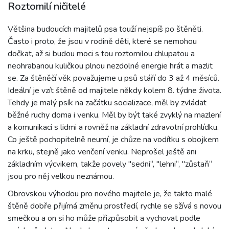
Roztomilí ničitelé
Většina budoucích majitelů psa touží nejspíš po štěněti.
Často i proto, že jsou v rodině děti, které se nemohou
dočkat, až si budou moci s tou roztomilou chlupatou a
neohrabanou kuličkou plnou nezdolné energie hrát a mazlit
se. Za štěněčí věk považujeme u psů stáří do 3 až 4 měsíců.
Ideální je vzít štěně od majitele někdy kolem 8. týdne života.
Tehdy je malý psík na začátku socializace, měl by zvládat
běžné ruchy doma i venku. Měl by být také zvyklý na mazlení
a komunikaci s lidmi a rovněž na základní zdravotní prohlídku.
Co ještě pochopitelně neumí, je chůze na vodítku s obojkem
na krku, stejně jako venčení venku. Neprošel ještě ani
základním výcvikem, takže povely "sedni“, "lehni“, "zůstaň“
jsou pro něj velkou neznámou.
Obrovskou výhodou pro nového majitele je, že takto malé
štěně dobře přijímá změnu prostředí, rychle se sžívá s novou
smečkou a on si ho může přizpůsobit a vychovat podle