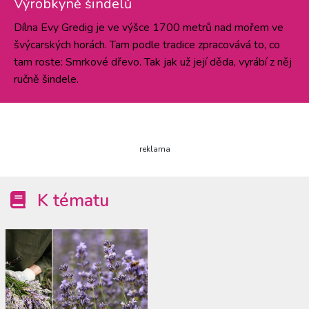
Výrobkyně šindelů
Dílna Evy Gredig je ve výšce 1700 metrů nad mořem ve
švýcarských horách. Tam podle tradice zpracovává to, co
tam roste: Smrkové dřevo. Tak jak už její děda, vyrábí z něj
ručně šindele.
reklama
K tématu