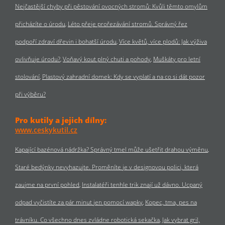
Nejčastější chyby při pěstování ovocných stromů: Kvůli těmto omylům
přicházíte o úrodu
Léto přeje prořezávání stromů. Správný řez
podpoří zdraví dřevin i bohatší úrodu
Více květů, více plodů: Jak výživa
ovlivňuje úrodu?
Voňavý kout plný chuti a pohody
Muškáty pro letní
stolování
Plastový zahradní domek: Kdy se vyplatí a na co si dát pozor
při výběru?
Pro kutily a jejich dílny:
www.ceskykutil.cz
Kapající bazénová nádržka? Správný tmel může ušetřit drahou výměnu
Staré bedýnky nevyhazujte. Proměníte je v designovou polici, která
zaujme na první pohled
Instalatéři tenhle trik znají už dávno. Ucpaný
odpad vyčistíte za pár minut jen pomocí wapky
Kopec, tma, pes na
trávníku. Co všechno dnes zvládne robotická sekačka
Jak vybrat gril,