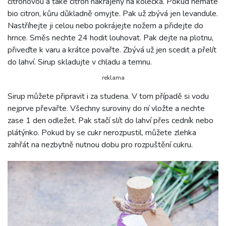
citronovou a také citron nakrájený na kolečka. Pokud nemáte
bio citron, kůru důkladně omyjte. Pak už zbývá jen levandule.
Nastříhejte ji celou nebo pokrájejte nožem a přidejte do
hrnce. Směs nechte 24 hodit louhovat. Pak dejte na plotnu,
přiveďte k varu a krátce povařte. Zbývá už jen scedit a přelít
do lahví. Sirup skladujte v chladu a temnu.
reklama
Sirup můžete připravit i za studena. V tom případě si vodu
nejprve převařte. Všechny suroviny do ní vložte a nechte
zase 1 den odležet. Pak stačí slít do lahví přes cedník nebo
plátýnko. Pokud by se cukr nerozpustil, můžete zlehka
zahřát na nezbytně nutnou dobu pro rozpuštění cukru.