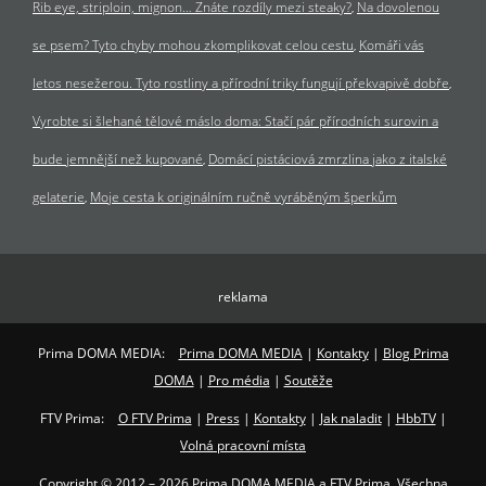
Rib eye, striploin, mignon… Znáte rozdíly mezi steaky?
Na dovolenou
se psem? Tyto chyby mohou zkomplikovat celou cestu
Komáři vás
letos nesežerou. Tyto rostliny a přírodní triky fungují překvapivě dobře
Vyrobte si šlehané tělové máslo doma: Stačí pár přírodních surovin a
bude jemnější než kupované
Domácí pistáciová zmrzlina jako z italské
gelaterie
Moje cesta k originálním ručně vyráběným šperkům
reklama
Prima DOMA MEDIA:
Prima DOMA MEDIA
|
Kontakty
|
Blog Prima
DOMA
|
Pro média
|
Soutěže
FTV Prima:
O FTV Prima
|
Press
|
Kontakty
|
Jak naladit
|
HbbTV
|
Volná pracovní místa
Copyright © 2012 – 2026 Prima DOMA MEDIA a FTV Prima. Všechna