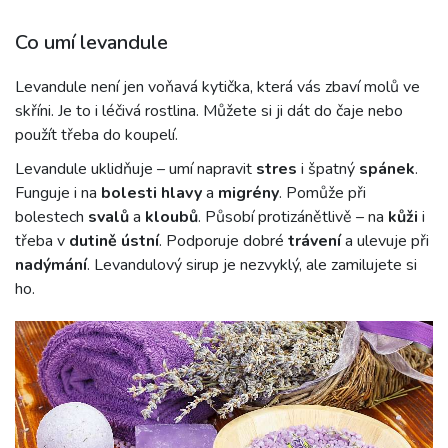
Co umí levandule
Levandule není jen voňavá kytička, která vás zbaví molů ve
skříni. Je to i léčivá rostlina. Můžete si ji dát do čaje nebo
použít třeba do koupelí.
Levandule uklidňuje – umí napravit
stres
i špatný
spánek
.
Funguje i na
bolesti hlavy
a
migrény
. Pomůže při
bolestech
svalů
a
kloubů
. Působí protizánětlivě – na
kůži
i
třeba v
dutině ústní
. Podporuje dobré
trávení
a ulevuje při
nadýmání
. Levandulový sirup je nezvyklý, ale zamilujete si
ho.