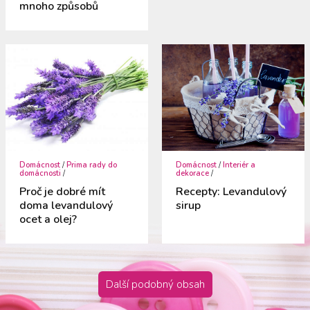
mnoho způsobů
Domácnost
/
Prima rady do
Domácnost
/
Interiér a
domácnosti
/
dekorace
/
Proč je dobré mít
Recepty: Levandulový
doma levandulový
sirup
ocet a olej?
Další podobný obsah