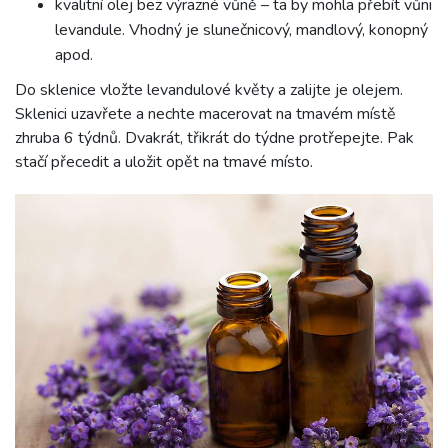
kvalitní olej bez výrazné vůně – ta by mohla přebít vůni
levandule. Vhodný je slunečnicový, mandlový, konopný
apod.
Do sklenice vložte levandulové květy a zalijte je olejem.
Sklenici uzavřete a nechte macerovat na tmavém místě
zhruba 6 týdnů. Dvakrát, třikrát do týdne protřepejte. Pak
stačí přecedit a uložit opět na tmavé místo.