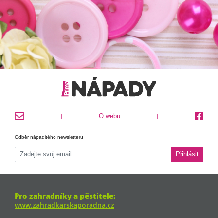
O webu
|
|
Odběr nápaditého newsletteru
Přihlásit
Pro zahradníky a pěstitele:
www.zahradkarskaporadna.cz