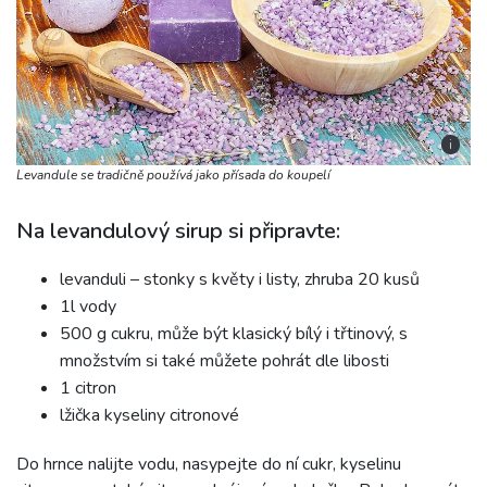
i
Levandule se tradičně používá jako přísada do koupelí
Na levandulový sirup si připravte:
levanduli – stonky s květy i listy, zhruba 20 kusů
1l vody
500 g cukru, může být klasický bílý i třtinový, s
množstvím si také můžete pohrát dle libosti
1 citron
lžička kyseliny citronové
Do hrnce nalijte vodu, nasypejte do ní cukr, kyselinu