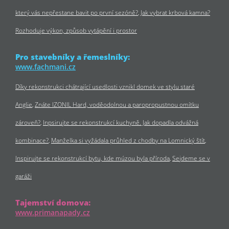
který vás nepřestane bavit po první sezóně?
Jak vybrat krbová kamna?
Rozhoduje výkon, způsob vytápění i prostor
Pro stavebníky a řemeslníky:
www.fachmani.cz
Díky rekonstrukci chátrající usedlosti vznikl domek ve stylu staré
Anglie
Znáte IZONIL Hard, voděodolnou a paropropustnou omítku
zároveň?
Inpsirujte se rekonstrukcí kuchyně. Jak dopadla odvážná
kombinace?
Manželka si vyžádala průhled z chodby na Lomnický štít
Inspirujte se rekonstrukcí bytu, kde múzou byla příroda
Sejdeme se v
garáži
Tajemství domova:
www.primanapady.cz