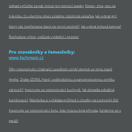
odpad vyčistíte za pár minut jen pomocí wapky
Kopec, tma, pes na
trávníku. Co všechno dnes zvládne robotická sekačka
Jak vybrat gril,
který vás nepřestane bavit po první sezóně?
Jak vybrat krbová kamna?
Rozhoduje výkon, způsob vytápění i prostor
Pro stavebníky a řemeslníky:
www.fachmani.cz
Díky rekonstrukci chátrající usedlosti vznikl domek ve stylu staré
Anglie
Znáte IZONIL Hard, voděodolnou a paropropustnou omítku
zároveň?
Inpsirujte se rekonstrukcí kuchyně. Jak dopadla odvážná
kombinace?
Manželka si vyžádala průhled z chodby na Lomnický štít
Inspirujte se rekonstrukcí bytu, kde múzou byla příroda
Sejdeme se v
garáži