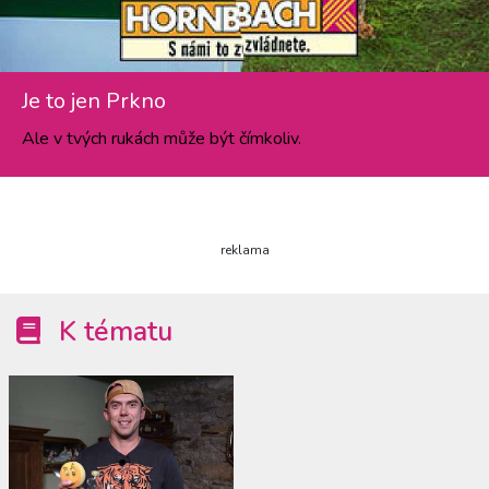
Je to jen Prkno
Ale v tvých rukách může být čímkoliv.
reklama
K tématu