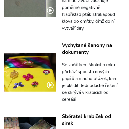
nám do života zasahuje
poměrně negativně.
Například pták strakapoud
klová do omítky, čímž do ní
vytváří díry.
Vychytané šanony na
dokumenty
Se začátkem školního roku
přichází spousta nových
papírů a mnoho otázek, kam
je uklidit. Jednoduché řešení
se skrývá v krabicích od
cereálií.
Sběratel krabiček od
sirek