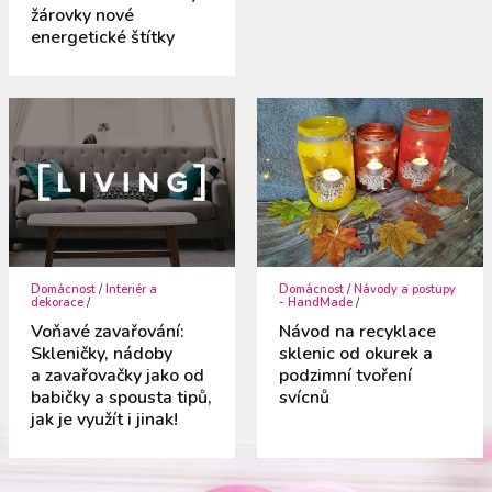
žárovky nové
energetické štítky
Domácnost
/
Interiér a
Domácnost
/
Návody a postupy
dekorace
/
- HandMade
/
Voňavé zavařování:
Návod na recyklace
Skleničky, nádoby
sklenic od okurek a
a zavařovačky jako od
podzimní tvoření
babičky a spousta tipů,
svícnů
jak je využít i jinak!