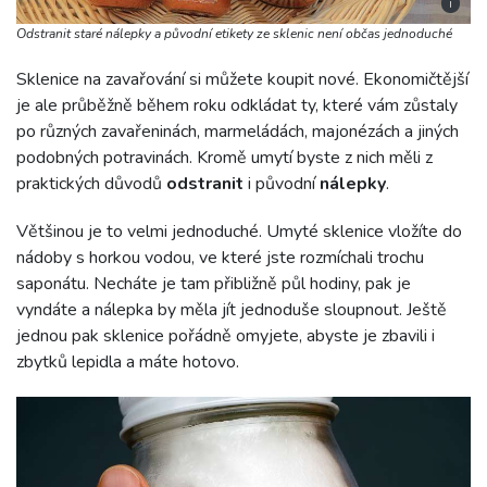
i
Odstranit staré nálepky a původní etikety ze sklenic není občas jednoduché
Sklenice na zavařování si můžete koupit nové. Ekonomičtější
je ale průběžně během roku odkládat ty, které vám zůstaly
po různých zavařeninách, marmeládách, majonézách a jiných
podobných potravinách. Kromě umytí byste z nich měli z
praktických důvodů
odstranit
i původní
nálepky
.
Většinou je to velmi jednoduché. Umyté sklenice vložíte do
nádoby s horkou vodou, ve které jste rozmíchali trochu
saponátu. Necháte je tam přibližně půl hodiny, pak je
vyndáte a nálepka by měla jít jednoduše sloupnout. Ještě
jednou pak sklenice pořádně omyjete, abyste je zbavili i
zbytků lepidla a máte hotovo.