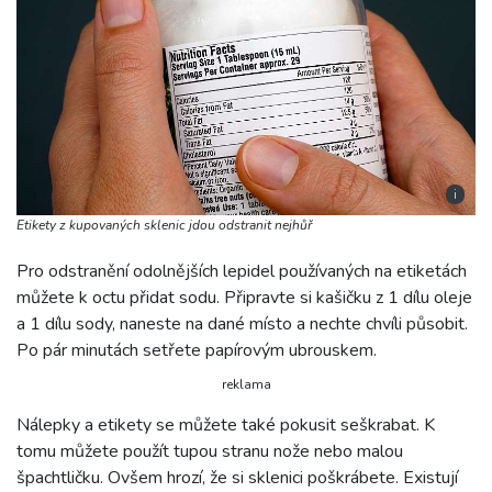
i
Etikety z kupovaných sklenic jdou odstranit nejhůř
Pro odstranění odolnějších lepidel používaných na etiketách
můžete k octu přidat sodu. Připravte si kašičku z 1 dílu oleje
a 1 dílu sody, naneste na dané místo a nechte chvíli působit.
Po pár minutách setřete papírovým ubrouskem.
reklama
Nálepky a etikety se můžete také pokusit seškrabat. K
tomu můžete použít tupou stranu nože nebo malou
špachtličku. Ovšem hrozí, že si sklenici poškrábete. Existují