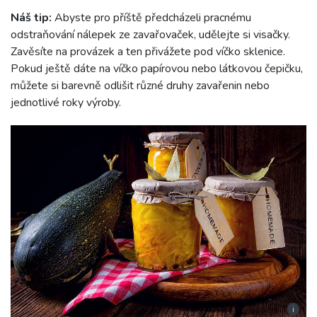
Náš tip:
Abyste pro příště předcházeli pracnému
odstraňování nálepek ze zavařovaček, udělejte si visačky.
Zavěsíte na provázek a ten přivážete pod víčko sklenice.
Pokud ještě dáte na víčko papírovou nebo látkovou čepičku,
můžete si barevně odlišit různé druhy zavařenin nebo
jednotlivé roky výroby.
i