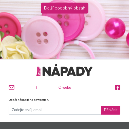
Další podobný obsah
O webu
|
|
Odběr nápaditého newsletteru
Přihlásit