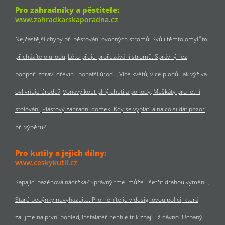
Pro zahradníky a pěstitele:
www.zahradkarskaporadna.cz
Nejčastější chyby při pěstování ovocných stromů: Kvůli těmto omylům
přicházíte o úrodu
Léto přeje prořezávání stromů. Správný řez
podpoří zdraví dřevin i bohatší úrodu
Více květů, více plodů: Jak výživa
ovlivňuje úrodu?
Voňavý kout plný chuti a pohody
Muškáty pro letní
stolování
Plastový zahradní domek: Kdy se vyplatí a na co si dát pozor
při výběru?
Pro kutily a jejich dílny:
www.ceskykutil.cz
Kapající bazénová nádržka? Správný tmel může ušetřit drahou výměnu
Staré bedýnky nevyhazujte. Proměníte je v designovou polici, která
zaujme na první pohled
Instalatéři tenhle trik znají už dávno. Ucpaný