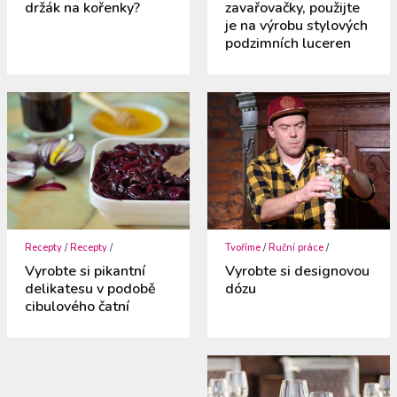
držák na kořenky?
zavařovačky, použijte
je na výrobu stylových
podzimních luceren
Recepty
/
Recepty
/
Tvoříme
/
Ruční práce
/
Vyrobte si pikantní
Vyrobte si designovou
delikatesu v podobě
dózu
cibulového čatní