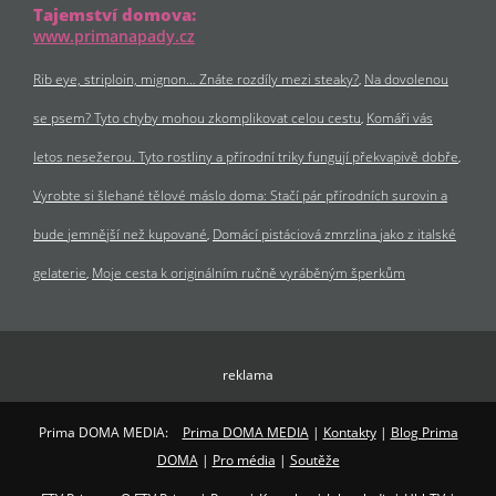
Tajemství domova:
www.primanapady.cz
Rib eye, striploin, mignon… Znáte rozdíly mezi steaky?
Na dovolenou
se psem? Tyto chyby mohou zkomplikovat celou cestu
Komáři vás
letos nesežerou. Tyto rostliny a přírodní triky fungují překvapivě dobře
Vyrobte si šlehané tělové máslo doma: Stačí pár přírodních surovin a
bude jemnější než kupované
Domácí pistáciová zmrzlina jako z italské
gelaterie
Moje cesta k originálním ručně vyráběným šperkům
reklama
Prima DOMA MEDIA:
Prima DOMA MEDIA
|
Kontakty
|
Blog Prima
DOMA
|
Pro média
|
Soutěže