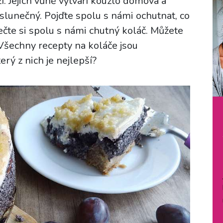
. Jejich vůně vytváří kouzlo domova a
v slunečný. Pojďte spolu s námi ochutnat, co
ečte si spolu s námi chutný koláč. Můžete
 Všechny recepty na koláče jsou
terý z nich je nejlepší?