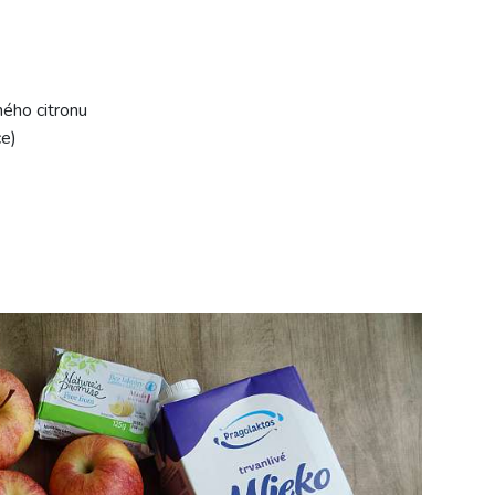
ého citronu
ce)