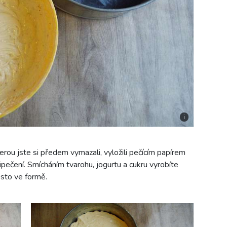
i
erou jste si předem vymazali, vyložili pečícím papírem
připečení. Smícháním tvarohu, jogurtu a cukru vyrobíte
ěsto ve formě.