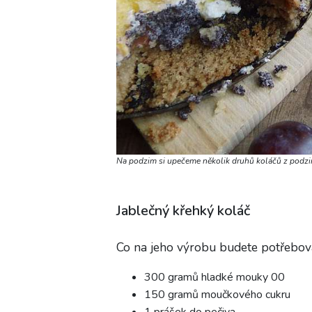
Na podzim si upečeme několik druhů koláčů z podzi
Jablečný křehký koláč
Co na jeho výrobu budete potřebov
300 gramů hladké mouky 00
150 gramů moučkového cukru
1 prášek do pečiva