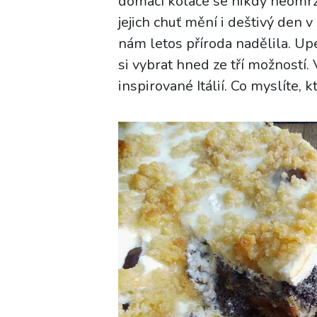
domácí koláče se nikdy neomrzí
jejich chuť mění i deštivý den 
nám letos příroda nadělila. Up
si vybrat hned ze tří možností.
inspirované Itálií. Co myslíte, k