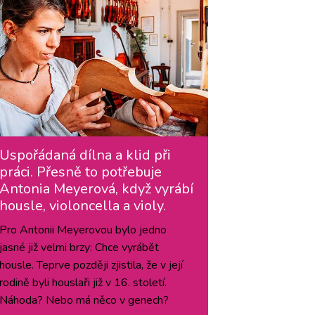
Uspořádaná dílna a klid při
práci. Přesně to potřebuje
Antonia Meyerová, když vyrábí
housle, violoncella a violy.
Pro Antonii Meyerovou bylo jedno
jasné již velmi brzy: Chce vyrábět
housle. Teprve později zjistila, že v její
rodině byli houslaři již v 16. století.
Náhoda? Nebo má něco v genech?