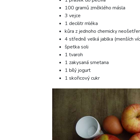
100 gramů změklého másla
3 vejce
1 decilitr mléka
kůra z jednoho chemicky neošetřen
4 středně velká jablka (menších ví
špetka soli
1 tvaroh
1 zakysaná smetana
1 bílý jogurt
1 skořicový cukr