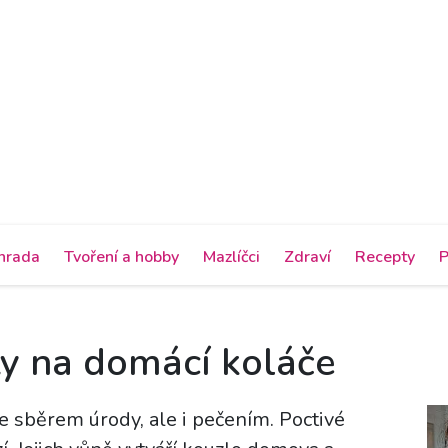
hrada
Tvoření a hobby
Mazlíčci
Zdraví
Recepty
P
y na domácí koláče
se sběrem úrody, ale i pečením. Poctivé