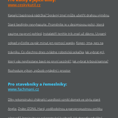
www.ceskykutil.cz
Kapající bazénová nádržka? Správný tmel může ušetřit drahou výměnu
Staré bedýnky nevyhazujte. Proměníte je v designovou polici, která
zaujme na první pohled
Instalatéři tenhle trik znají už dávno. Ucpaný
odpad vyčistíte za pár minut jen pomocí wapky
Kopec, tma, pes na
trávníku. Co všechno dnes zvládne robotická sekačka
Jak vybrat gril,
který vás nepřestane bavit po první sezóně?
Jak vybrat krbová kamna?
Rozhoduje výkon, způsob vytápění i prostor
Pro stavebníky a řemeslníky:
www.fachmani.cz
Díky rekonstrukci chátrající usedlosti vznikl domek ve stylu staré
Anglie
Znáte IZONIL Hard, voděodolnou a paropropustnou omítku
zároveň?
Inpsirujte se rekonstrukcí kuchyně. Jak dopadla odvážná