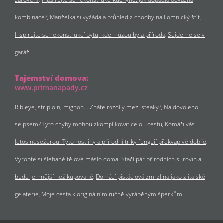
kombinace?
Manželka si vyžádala průhled z chodby na Lomnický štít
Inspirujte se rekonstrukcí bytu, kde múzou byla příroda
Sejdeme se v
garáži
Tajemství domova:
www.primanapady.cz
Rib eye, striploin, mignon… Znáte rozdíly mezi steaky?
Na dovolenou
se psem? Tyto chyby mohou zkomplikovat celou cestu
Komáři vás
letos nesežerou. Tyto rostliny a přírodní triky fungují překvapivě dobře
Vyrobte si šlehané tělové máslo doma: Stačí pár přírodních surovin a
bude jemnější než kupované
Domácí pistáciová zmrzlina jako z italské
gelaterie
Moje cesta k originálním ručně vyráběným šperkům