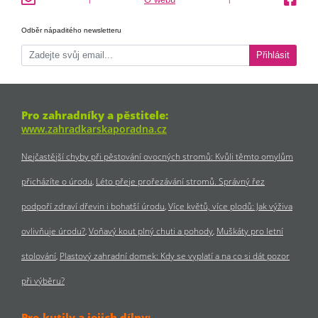
Odběr nápaditého newsletteru
Přihlásit
Pro zahradníky a pěstitele:
www.zahradkarskaporadna.cz
Nejčastější chyby při pěstování ovocných stromů: Kvůli těmto omylům
přicházíte o úrodu
Léto přeje prořezávání stromů. Správný řez
podpoří zdraví dřevin i bohatší úrodu
Více květů, více plodů: Jak výživa
ovlivňuje úrodu?
Voňavý kout plný chuti a pohody
Muškáty pro letní
stolování
Plastový zahradní domek: Kdy se vyplatí a na co si dát pozor
při výběru?
Pro kutily a jejich dílny: