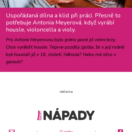
Uspořádaná dílna a klid při práci. Přesně to
potřebuje Antonia Meyerová, když vyrábí
housle, violoncella a violy.
Pro Antonii Meyerovou bylo jedno jasné již velmi brzy:
Chce vyrábět housle. Teprve později zjistila, že v její rodině
byli houslaři již v 16. století. Náhoda? Nebo má něco v
genech?
reklama
O webu
|
|