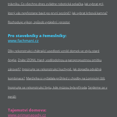
trávníku. Co všechno dnes zvládne robotická sekačka
Jak vybrat gril,
který vás nepřestane bavit po první sezóně?
Jak vybrat krbová kamna?
Rozhoduje výkon, způsob vytápění i prostor
Pro stavebníky a řemeslníky:
www.fachmani.cz
Díky rekonstrukci chátrající usedlosti vznikl domek ve stylu staré
Anglie
Znáte IZONIL Hard, voděodolnou a paropropustnou omítku
zároveň?
Inpsirujte se rekonstrukcí kuchyně. Jak dopadla odvážná
kombinace?
Manželka si vyžádala průhled z chodby na Lomnický štít
Inspirujte se rekonstrukcí bytu, kde múzou byla příroda
Sejdeme se v
garáži
Tajemství domova:
www.primanapady.cz