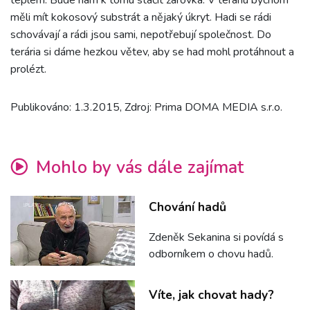
teplem. Bude nám k tomu stačit žárovka. V teráriu bychom
měli mít kokosový substrát a nějaký úkryt. Hadi se rádi
schovávají a rádi jsou sami, nepotřebují společnost. Do
terária si dáme hezkou větev, aby se had mohl protáhnout a
prolézt.
Publikováno: 1.3.2015, Zdroj: Prima DOMA MEDIA s.r.o.
Mohlo by vás dále zajímat
Chování hadů
Zdeněk Sekanina si povídá s
odborníkem o chovu hadů.
Víte, jak chovat hady?