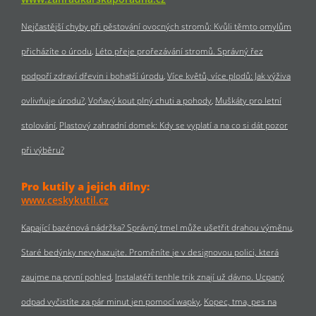
Nejčastější chyby při pěstování ovocných stromů: Kvůli těmto omylům
přicházíte o úrodu
Léto přeje prořezávání stromů. Správný řez
podpoří zdraví dřevin i bohatší úrodu
Více květů, více plodů: Jak výživa
ovlivňuje úrodu?
Voňavý kout plný chuti a pohody
Muškáty pro letní
stolování
Plastový zahradní domek: Kdy se vyplatí a na co si dát pozor
při výběru?
Pro kutily a jejich dílny:
www.ceskykutil.cz
Kapající bazénová nádržka? Správný tmel může ušetřit drahou výměnu
Staré bedýnky nevyhazujte. Proměníte je v designovou polici, která
zaujme na první pohled
Instalatéři tenhle trik znají už dávno. Ucpaný
odpad vyčistíte za pár minut jen pomocí wapky
Kopec, tma, pes na