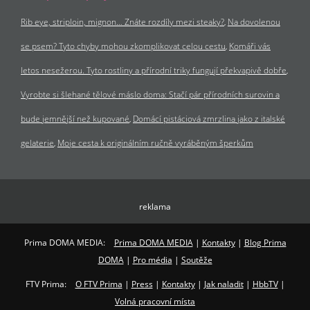
Rib eye, striploin, mignon… Znáte rozdíly mezi steaky?
Na dovolenou
se psem? Tyto chyby mohou zkomplikovat celou cestu
Komáři vás
letos nesežerou. Tyto rostliny a přírodní triky fungují překvapivě dobře
Vyrobte si šlehané tělové máslo doma: Stačí pár přírodních surovin a
bude jemnější než kupované
Domácí pistáciová zmrzlina jako z italské
gelaterie
Moje cesta k originálním ručně vyráběným šperkům
reklama
Prima DOMA MEDIA:
Prima DOMA MEDIA
|
Kontakty
|
Blog Prima
DOMA
|
Pro média
|
Soutěže
FTV Prima:
O FTV Prima
|
Press
|
Kontakty
|
Jak naladit
|
HbbTV
|
Volná pracovní místa