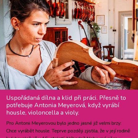
Uspořádaná dílna a klid při práci. Přesně to
potřebuje Antonia Meyerová, když vyrábí
housle, violoncella a violy.
Pro Antonii Meyerovou bylo jedno jasné již velmi brzy:
Chce vyrábět housle. Teprve později zjistila, že v její rodině