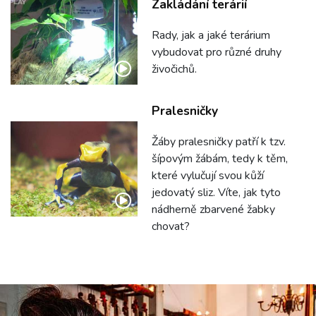
Zakládání terárií
Rady, jak a jaké terárium
vybudovat pro různé druhy
živočichů.
Pralesničky
Žáby pralesničky patří k tzv.
šípovým žábám, tedy k těm,
které vylučují svou kůží
jedovatý sliz. Víte, jak tyto
nádherně zbarvené žabky
chovat?