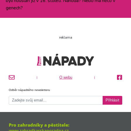
byli houslaři již v 16. století. Náhoda? Nebo má něco v
genech?
reklama
O webu
|
|
Odběr nápaditého newsletteru
Přihlásit
Pro zahradníky a pěstitele:
www.zahradkarskaporadna.cz