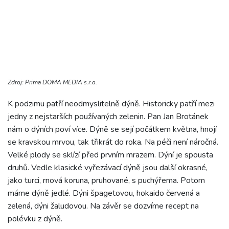
Zdroj: Prima DOMA MEDIA s.r.o.
K podzimu patří neodmyslitelně dýně. Historicky patří mezi
jedny z nejstarších používaných zelenin. Pan Jan Brotánek
nám o dýních poví více. Dýně se sejí počátkem května, hnojí
se kravskou mrvou, tak třikrát do roka. Na péči není náročná.
Velké plody se sklízí před prvním mrazem. Dýní je spousta
druhů. Vedle klasické vyřezávací dýně jsou další okrasné,
jako turci, rnová koruna, pruhované, s puchýřema. Potom
máme dýně jedlé. Dýni špagetovou, hokaido červená a
zelená, dýni žaludovou. Na závěr se dozvíme recept na
polévku z dýně.