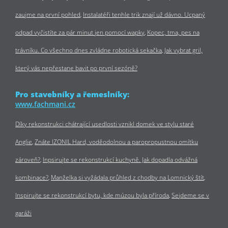
zaujme na první pohled
Instalatéři tenhle trik znají už dávno. Ucpaný
odpad vyčistíte za pár minut jen pomocí wapky
Kopec, tma, pes na
trávníku. Co všechno dnes zvládne robotická sekačka
Jak vybrat gril,
který vás nepřestane bavit po první sezóně?
Pro stavebníky a řemeslníky:
www.fachmani.cz
Díky rekonstrukci chátrající usedlosti vznikl domek ve stylu staré
Anglie
Znáte IZONIL Hard, voděodolnou a paropropustnou omítku
zároveň?
Inpsirujte se rekonstrukcí kuchyně. Jak dopadla odvážná
kombinace?
Manželka si vyžádala průhled z chodby na Lomnický štít
Inspirujte se rekonstrukcí bytu, kde múzou byla příroda
Sejdeme se v
garáži