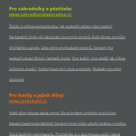
Pro zahradníky a pěstitele:
www.zahradkarskaporadna.cz
Škůdci a výživa pod kontrolou: Jak podpořit zdravý růst rostlin?
Nejčastější chyby při pěstování ovocných stromů: Kvůli těmto omylům
přicházíte o úrodu
Léto přeje prořezávání stromů. Správný řez
podpoří zdraví dřevin i bohatší úrodu
Více květů, více plodů: Jak výživa
ovlivňuje úrodu?
Voňavý kout plný chuti a pohody
Muškáty pro letní
stolování
Pro kutily a jejich dílny:
www.ceskykutil.cz
Velký dům přestal dávat smysl. Nové bydlení změnilo jejich život
Kapající bazénová nádržka? Správný tmel může ušetřit drahou výměnu
Staré bedýnky nevyhazujte. Proměníte je v designovou polici, která