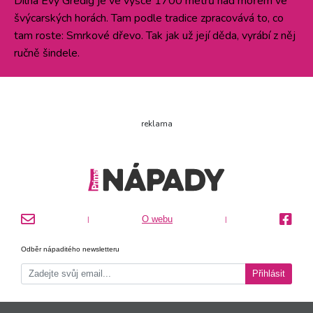
Dílna Evy Gredig je ve výšce 1700 metrů nad mořem ve
švýcarských horách. Tam podle tradice zpracovává to, co
tam roste: Smrkové dřevo. Tak jak už její děda, vyrábí z něj
ručně šindele.
reklama
O webu
|
|
Odběr nápaditého newsletteru
Přihlásit