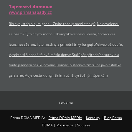
Tajemství domova:
www.primanapady.cz
Rib eye, striploin, mignon… Znáte rozdíly mezi steaky?
Na dovolenou
se psem? Tyto chyby mohou zkomplikovat celou cestu
Komáři vás
letos nesežerou. Tyto rostliny a přírodní triky fungují překvapivě dobře
Vyrobte si šlehané tělové máslo doma: Stačí pár přírodních surovin a
bude jemnější než kupované
Domácí pistáciová zmrzlina jako z italské
gelaterie
Moje cesta k originálním ručně vyráběným šperkům
reklama
Prima DOMA MEDIA:
Prima DOMA MEDIA
|
Kontakty
|
Blog Prima
DOMA
|
Pro média
|
Soutěže