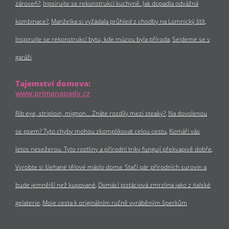
zároveň?
Inpsirujte se rekonstrukcí kuchyně. Jak dopadla odvážná
kombinace?
Manželka si vyžádala průhled z chodby na Lomnický štít
Inspirujte se rekonstrukcí bytu, kde múzou byla příroda
Sejdeme se v
garáži
Tajemství domova:
www.primanapady.cz
Rib eye, striploin, mignon… Znáte rozdíly mezi steaky?
Na dovolenou
se psem? Tyto chyby mohou zkomplikovat celou cestu
Komáři vás
letos nesežerou. Tyto rostliny a přírodní triky fungují překvapivě dobře
Vyrobte si šlehané tělové máslo doma: Stačí pár přírodních surovin a
bude jemnější než kupované
Domácí pistáciová zmrzlina jako z italské
gelaterie
Moje cesta k originálním ručně vyráběným šperkům