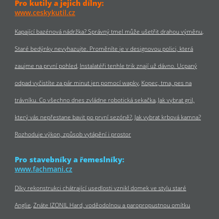
Pro kutily a jejich dílny:
www.ceskykutil.cz
Kapající bazénová nádržka? Správný tmel může ušetřit drahou výměnu
Staré bedýnky nevyhazujte. Proměníte je v designovou polici, která
zaujme na první pohled
Instalatéři tenhle trik znají už dávno. Ucpaný
odpad vyčistíte za pár minut jen pomocí wapky
Kopec, tma, pes na
trávníku. Co všechno dnes zvládne robotická sekačka
Jak vybrat gril,
který vás nepřestane bavit po první sezóně?
Jak vybrat krbová kamna?
Rozhoduje výkon, způsob vytápění i prostor
Pro stavebníky a řemeslníky:
www.fachmani.cz
Díky rekonstrukci chátrající usedlosti vznikl domek ve stylu staré
Anglie
Znáte IZONIL Hard, voděodolnou a paropropustnou omítku