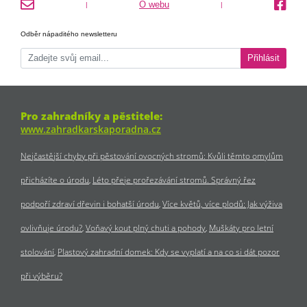
O webu
|
|
Odběr nápaditého newsletteru
Přihlásit
Pro zahradníky a pěstitele:
www.zahradkarskaporadna.cz
Nejčastější chyby při pěstování ovocných stromů: Kvůli těmto omylům
přicházíte o úrodu
Léto přeje prořezávání stromů. Správný řez
podpoří zdraví dřevin i bohatší úrodu
Více květů, více plodů: Jak výživa
ovlivňuje úrodu?
Voňavý kout plný chuti a pohody
Muškáty pro letní
stolování
Plastový zahradní domek: Kdy se vyplatí a na co si dát pozor
při výběru?