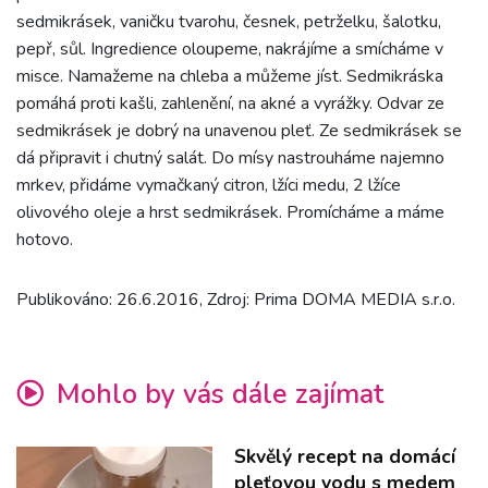
sedmikrásek, vaničku tvarohu, česnek, petrželku, šalotku,
pepř, sůl. Ingredience oloupeme, nakrájíme a smícháme v
misce. Namažeme na chleba a můžeme jíst. Sedmikráska
pomáhá proti kašli, zahlenění, na akné a vyrážky. Odvar ze
sedmikrásek je dobrý na unavenou pleť. Ze sedmikrásek se
dá připravit i chutný salát. Do mísy nastrouháme najemno
mrkev, přidáme vymačkaný citron, lžíci medu, 2 lžíce
olivového oleje a hrst sedmikrásek. Promícháme a máme
hotovo.
Publikováno: 26.6.2016, Zdroj: Prima DOMA MEDIA s.r.o.
Mohlo by vás dále zajímat
Skvělý recept na domácí
pleťovou vodu s medem