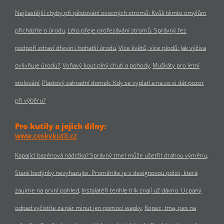
Nejčastější chyby při pěstování ovocných stromů: Kvůli těmto omylům
přicházíte o úrodu
Léto přeje prořezávání stromů. Správný řez
podpoří zdraví dřevin i bohatší úrodu
Více květů, více plodů: Jak výživa
ovlivňuje úrodu?
Voňavý kout plný chuti a pohody
Muškáty pro letní
stolování
Plastový zahradní domek: Kdy se vyplatí a na co si dát pozor
při výběru?
Pro kutily a jejich dílny:
www.ceskykutil.cz
Kapající bazénová nádržka? Správný tmel může ušetřit drahou výměnu
Staré bedýnky nevyhazujte. Proměníte je v designovou polici, která
zaujme na první pohled
Instalatéři tenhle trik znají už dávno. Ucpaný
odpad vyčistíte za pár minut jen pomocí wapky
Kopec, tma, pes na