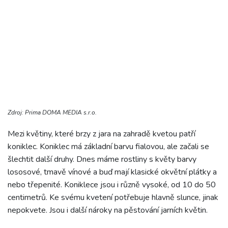
Zdroj: Prima DOMA MEDIA s.r.o.
Mezi květiny, které brzy z jara na zahradě kvetou patří
koniklec. Koniklec má základní barvu fialovou, ale začali se
šlechtit další druhy. Dnes máme rostliny s květy barvy
lososové, tmavě vínové a buď mají klasické okvětní plátky a
nebo třepenité. Koniklece jsou i různě vysoké, od 10 do 50
centimetrů. Ke svému kvetení potřebuje hlavně slunce, jinak
nepokvete. Jsou i další nároky na pěstování jarních květin.