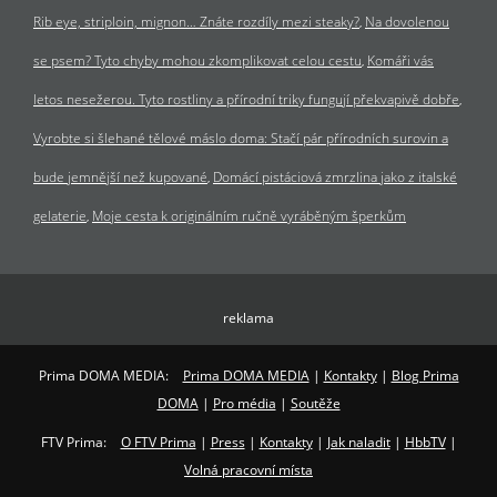
Rib eye, striploin, mignon… Znáte rozdíly mezi steaky?
Na dovolenou
se psem? Tyto chyby mohou zkomplikovat celou cestu
Komáři vás
letos nesežerou. Tyto rostliny a přírodní triky fungují překvapivě dobře
Vyrobte si šlehané tělové máslo doma: Stačí pár přírodních surovin a
bude jemnější než kupované
Domácí pistáciová zmrzlina jako z italské
gelaterie
Moje cesta k originálním ručně vyráběným šperkům
reklama
Prima DOMA MEDIA:
Prima DOMA MEDIA
|
Kontakty
|
Blog Prima
DOMA
|
Pro média
|
Soutěže
FTV Prima:
O FTV Prima
|
Press
|
Kontakty
|
Jak naladit
|
HbbTV
|
Volná pracovní místa