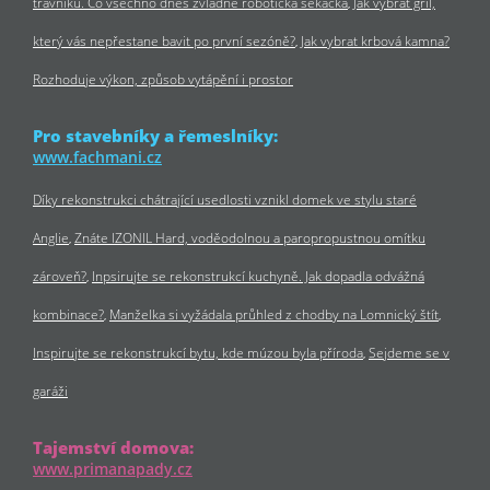
trávníku. Co všechno dnes zvládne robotická sekačka
Jak vybrat gril,
který vás nepřestane bavit po první sezóně?
Jak vybrat krbová kamna?
Rozhoduje výkon, způsob vytápění i prostor
Pro stavebníky a řemeslníky:
www.fachmani.cz
Díky rekonstrukci chátrající usedlosti vznikl domek ve stylu staré
Anglie
Znáte IZONIL Hard, voděodolnou a paropropustnou omítku
zároveň?
Inpsirujte se rekonstrukcí kuchyně. Jak dopadla odvážná
kombinace?
Manželka si vyžádala průhled z chodby na Lomnický štít
Inspirujte se rekonstrukcí bytu, kde múzou byla příroda
Sejdeme se v
garáži
Tajemství domova:
www.primanapady.cz