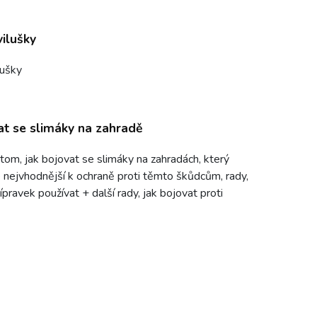
vilušky
lušky
at se slimáky na zahradě
tom, jak bojovat se slimáky na zahradách, který
e nejvhodnější k ochraně proti těmto škůdcům, rady,
ípravek používat + další rady, jak bojovat proti