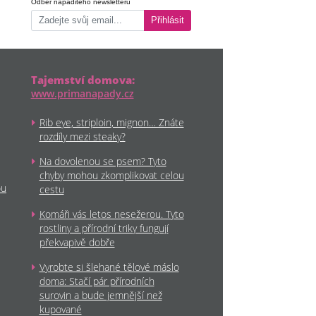
Odběr nápaditého newsletteru
Přihlásit
Tajemství domova:
www.primanapady.cz
Rib eye, striploin, mignon… Znáte
rozdíly mezi steaky?
Na dovolenou se psem? Tyto
chyby mohou zkomplikovat celou
ou
cestu
Komáři vás letos nesežerou. Tyto
rostliny a přírodní triky fungují
překvapivě dobře
Vyrobte si šlehané tělové máslo
doma: Stačí pár přírodních
surovin a bude jemnější než
kupované