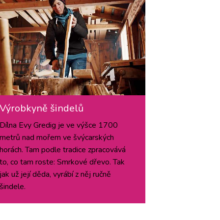
Výrobkyně šindelů
Dílna Evy Gredig je ve výšce 1700
metrů nad mořem ve švýcarských
horách. Tam podle tradice zpracovává
to, co tam roste: Smrkové dřevo. Tak
jak už její děda, vyrábí z něj ručně
šindele.