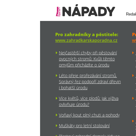
Reda
Pro zahradníky a pěstitele:
P
www.zahradkarskaporadna.cz
w
Nejčastější chyby při pěstování
ovocných stromů: Kvůli těmto
omylům přicházíte o úrodu
Léto přeje prořezávání stromů.
Správný řez podpoří zdraví dřevin
i bohatší úrodu
Více květů, více plodů: Jak výživa
ovlivňuje úrodu?
Voňavý kout plný chuti a pohody
Muškáty pro letní stolování