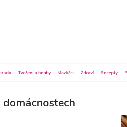
hrada
Tvoření a hobby
Mazlíčci
Zdraví
Recepty
P
v domácnostech
h