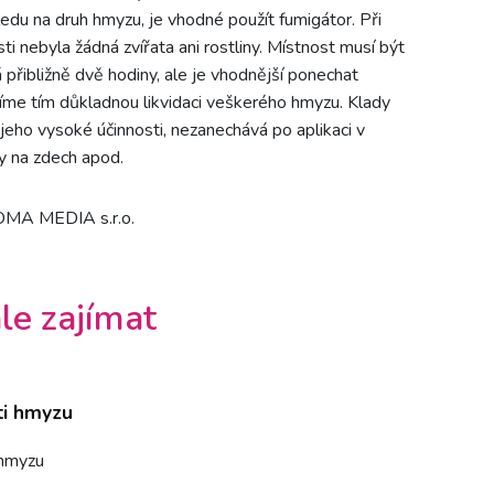
edu na druh hmyzu, je vhodné použít fumigátor. Při
ti nebyla žádná zvířata ani rostliny. Místnost musí být
přibližně dvě hodiny, ale je vhodnější ponechat
istíme tím důkladnou likvidaci veškerého hmyzu. Klady
jeho vysoké účinnosti, nezanechává po aplikaci v
ky na zdech apod.
DOMA MEDIA s.r.o.
le zajímat
ti hmyzu
 hmyzu