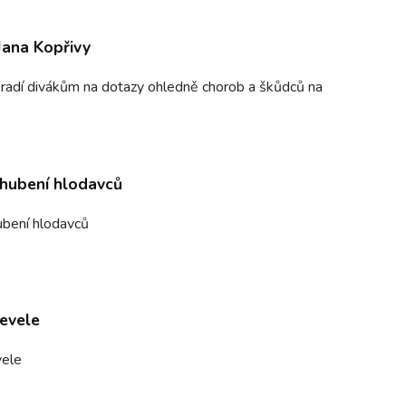
Jana Kopřivy
 radí divákům na dotazy ohledně chorob a škůdců na
hubení hlodavců
ubení hlodavců
evele
vele