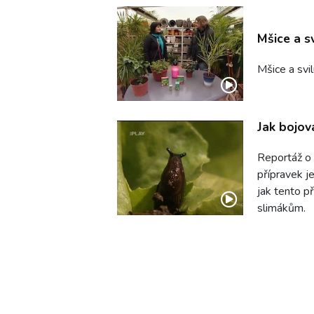
Mšice a s
Mšice a svi
Jak bojov
Reportáž o 
přípravek j
jak tento př
slimákům.