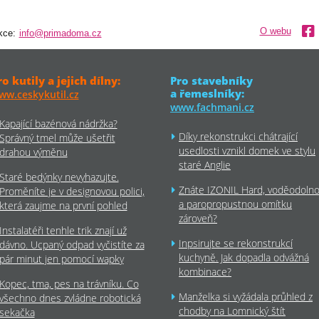
O webu
kce:
info@primadoma.cz
ro kutily a jejich dílny:
Pro stavebníky
a řemeslníky:
ww.ceskykutil.cz
www.fachmani.cz
Kapající bazénová nádržka?
Díky rekonstrukci chátrající
Správný tmel může ušetřit
usedlosti vznikl domek ve stylu
drahou výměnu
staré Anglie
Staré bedýnky nevyhazujte.
Znáte IZONIL Hard, voděodoln
Proměníte je v designovou polici,
a paropropustnou omítku
která zaujme na první pohled
zároveň?
Instalatéři tenhle trik znají už
Inpsirujte se rekonstrukcí
dávno. Ucpaný odpad vyčistíte za
kuchyně. Jak dopadla odvážná
pár minut jen pomocí wapky
kombinace?
Kopec, tma, pes na trávníku. Co
Manželka si vyžádala průhled z
všechno dnes zvládne robotická
chodby na Lomnický štít
sekačka