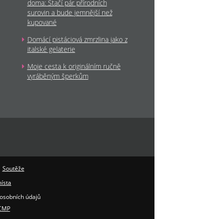
doma: Stačí pár přírodních
surovin a bude jemnější než
kupované
Domácí pistáciová zmrzlina jako z
italské gelaterie
Moje cesta k originálním ručně
vyráběným šperkům
|
Soutěže
ísta
osobních údajů
 CMP