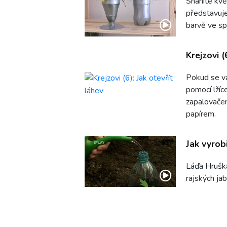
Sháníte kvě
představuje
barvě ve spr
Krejzovi (
Pokud se vá
pomocí lžíc
zapalovačem
papírem.
Jak vyrob
Láďa Hruška
rajských jabl