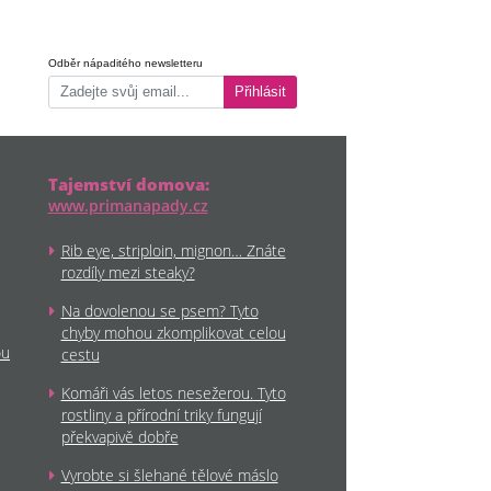
Odběr nápaditého newsletteru
Přihlásit
Tajemství domova:
www.primanapady.cz
Rib eye, striploin, mignon… Znáte
rozdíly mezi steaky?
Na dovolenou se psem? Tyto
chyby mohou zkomplikovat celou
ou
cestu
Komáři vás letos nesežerou. Tyto
rostliny a přírodní triky fungují
překvapivě dobře
Vyrobte si šlehané tělové máslo