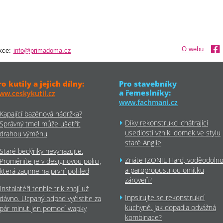
O webu
kce:
info@primadoma.cz
ro kutily a jejich dílny:
Pro stavebníky
a řemeslníky:
ww.ceskykutil.cz
www.fachmani.cz
Kapající bazénová nádržka?
Díky rekonstrukci chátrající
Správný tmel může ušetřit
usedlosti vznikl domek ve stylu
drahou výměnu
staré Anglie
Staré bedýnky nevyhazujte.
Znáte IZONIL Hard, voděodoln
Proměníte je v designovou polici,
a paropropustnou omítku
která zaujme na první pohled
zároveň?
Instalatéři tenhle trik znají už
Inpsirujte se rekonstrukcí
dávno. Ucpaný odpad vyčistíte za
kuchyně. Jak dopadla odvážná
pár minut jen pomocí wapky
kombinace?