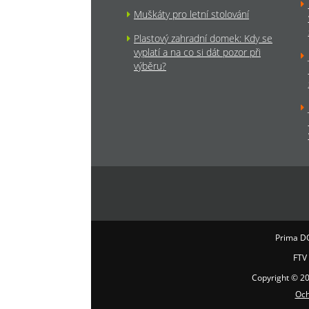
Muškáty pro letní stolování
Plastový zahradní domek: Kdy se
vyplatí a na co si dát pozor při
výběru?
Prima D
FTV
Copyright © 2
Och