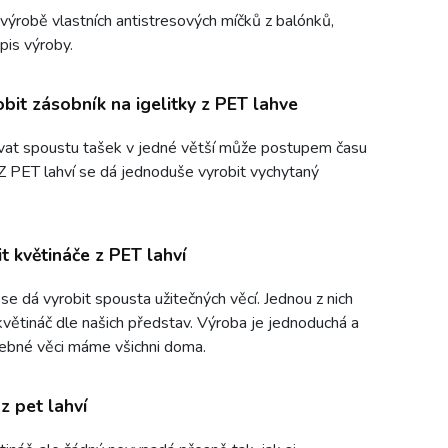
výrobě vlastních antistresových míčků z balónků,
pis výroby.
obit zásobník na igelitky z PET lahve
at spoustu tašek v jedné větší může postupem času
 Z PET lahví se dá jednoduše vyrobit vychytaný
t květináče z PET lahví
 se dá vyrobit spousta užitečných věcí. Jednou z nich
květináč dle našich představ. Výroba je jednoduchá a
ebné věci máme všichni doma.
z pet lahví