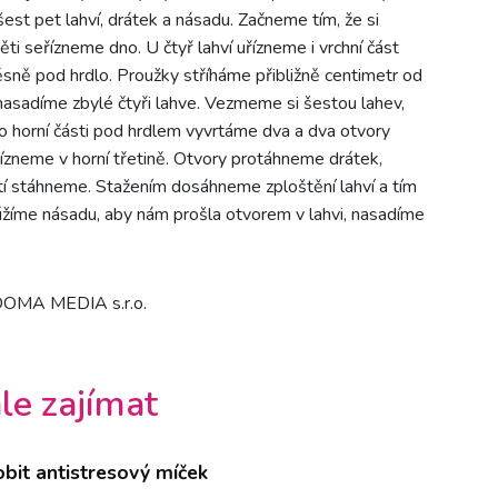
st pet lahví, drátek a násadu. Začneme tím, že si
ti seřízneme dno. U čtyř lahví uřízneme i vrchní část
ěsně pod hrdlo. Proužky stříháme přibližně centimetr od
nasadíme zbylé čtyři lahve. Vezmeme si šestou lahev,
o horní části pod hrdlem vyvrtáme dva a dva otvory
řízneme v horní třetině. Otvory protáhneme drátek,
tí stáhneme. Stažením dosáhneme zploštění lahví a tím
úžíme násadu, aby nám prošla otvorem v lahvi, nasadíme
 DOMA MEDIA s.r.o.
le zajímat
robit antistresový míček