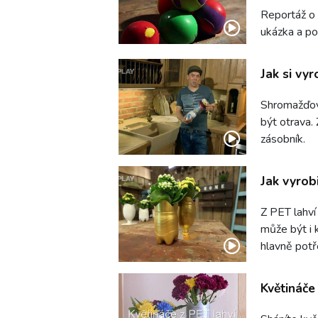
Reportáž o 
ukázka a po
Jak si vyr
Shromažďov
být otrava.
zásobník.
Jak vyrobi
Z PET lahví
může být i 
hlavně potř
Květináče 