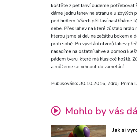
koštěte z pet lahví budeme potřebovat še
dáme jednu lahev na stranu a u zbylých pě
pod hrdlem. Všech pět laví nastříháme t
sebe. Přes lahev na které zůstalo hrdlo 
kterou jsme si dali na začátku bokem a d
proti sobě. Po vyvrtání otvorů lahev pře
nasadíme na ostatní lahve a pomocí kleš
pádem tvaru, které má klasické koště. Z
a můžeme se vrhnout do zametání.
Publikováno: 30.10.2016, Zdroj: Prima
Mohlo by vás dá
Jak si vy