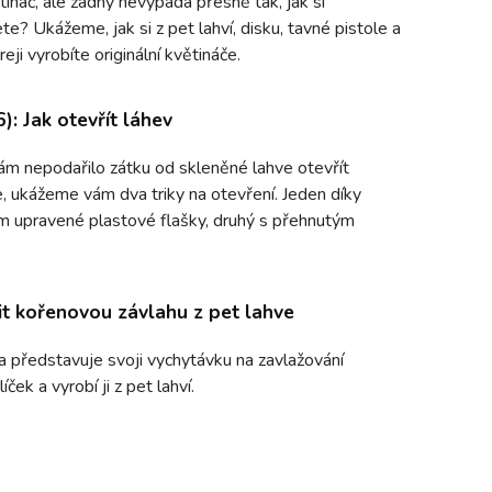
tináč, ale žádný nevypadá přesně tak, jak si
te? Ukážeme, jak si z pet lahví, disku, tavné pistole a
eji vyrobíte originální květináče.
6): Jak otevřít láhev
m nepodařilo zátku od skleněné lahve otevřít
e, ukážeme vám dva triky na otevření. Jeden díky
 upravené plastové flašky, druhý s přehnutým
it kořenovou závlahu z pet lahve
 představuje svoji vychytávku na zavlažování
íček a vyrobí ji z pet lahví.