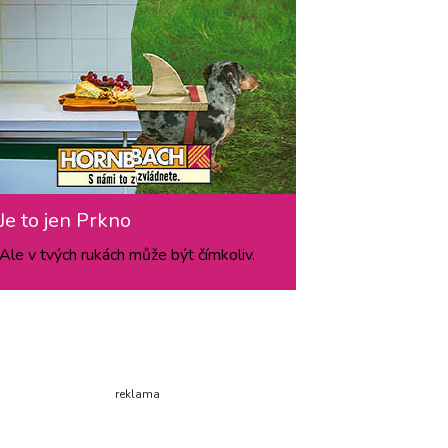
Je to jen Prkno
Ale v tvých rukách může být čímkoliv.
reklama