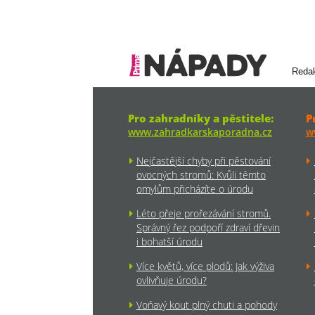
Reda
Pro zahradníky a pěstitele:
P
www.zahradkarskaporadna.cz
w
Nejčastější chyby při pěstování
ovocných stromů: Kvůli těmto
omylům přicházíte o úrodu
Léto přeje prořezávání stromů.
Správný řez podpoří zdraví dřevin
i bohatší úrodu
Více květů, více plodů: Jak výživa
ovlivňuje úrodu?
Voňavý kout plný chuti a pohody