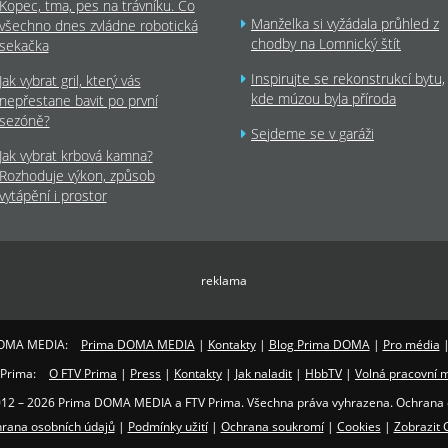
Kopec, tma, pes na trávníku. Co
Manželka si vyžádala průhled z
všechno dnes zvládne robotická
chodby na Lomnický štít
sekačka
Inspirujte se rekonstrukcí bytu,
Jak vybrat gril, který vás
kde múzou byla příroda
nepřestane bavit po první
sezóně?
Sejdeme se v garáži
Jak vybrat krbová kamna?
Rozhoduje výkon, způsob
vytápění i prostor
reklama
OMA MEDIA:
Prima DOMA MEDIA
|
Kontakty
|
Blog Prima DOMA
|
Pro média
 Prima:
O FTV Prima
|
Press
|
Kontakty
|
Jak naladit
|
HbbTV
|
Volná pracovní m
012 – 2026 Prima DOMA MEDIA a FTV Prima. Všechna práva vyhrazena. Ochrana 
rana osobních údajů
|
Podmínky užití
|
Ochrana soukromí
|
Cookies
|
Zobrazit