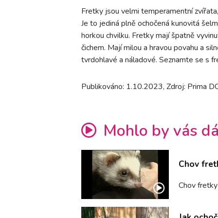
Fretky jsou velmi temperamentní zvířata,
Je to jediná plně ochočená kunovitá šelm
horkou chvilku. Fretky mají špatně vyvi
čichem. Mají milou a hravou povahu a si
tvrdohlavé a náladové. Seznamte se s fre
Publikováno: 1.10.2023, Zdroj: Prima 
Mohlo by vás dá
Chov fret
Chov fretky
Jak ochoč