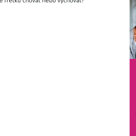
e fretku chovat nebo vychovat?