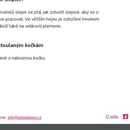
vatelů slepic se ptá, jak ochočit slepice, aby se s
épe pracovat. Ve větším hejnu je ochočení mnohem
Záleží také na velikosti plemene.
toulaným kočkám
arat o nalezenou kočku
O webu
kce:
info@primadoma.cz