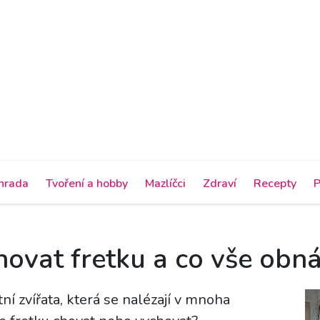
hrada
Tvoření a hobby
Mazlíčci
Zdraví
Recepty
P
hovat fretku a co vše obná
í zvířata, která se nalézají v mnoha