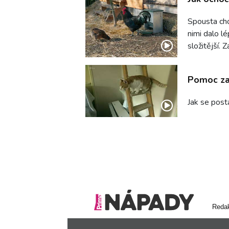
Spousta cho
nimi dalo l
složitější. 
Pomoc za
Jak se post
Reda