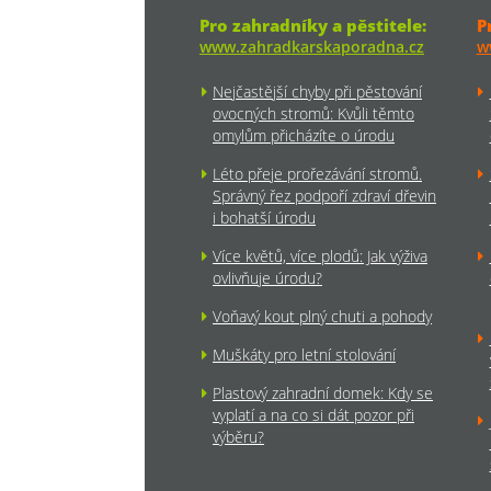
Pro zahradníky a pěstitele:
P
www.zahradkarskaporadna.cz
w
Nejčastější chyby při pěstování
ovocných stromů: Kvůli těmto
omylům přicházíte o úrodu
Léto přeje prořezávání stromů.
Správný řez podpoří zdraví dřevin
i bohatší úrodu
Více květů, více plodů: Jak výživa
ovlivňuje úrodu?
Voňavý kout plný chuti a pohody
Muškáty pro letní stolování
Plastový zahradní domek: Kdy se
vyplatí a na co si dát pozor při
výběru?