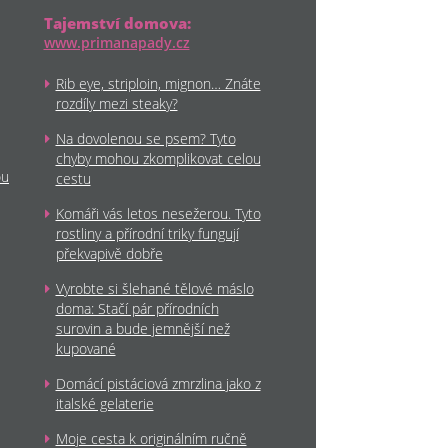
Tajemství domova:
www.primanapady.cz
Rib eye, striploin, mignon… Znáte
rozdíly mezi steaky?
Na dovolenou se psem? Tyto
chyby mohou zkomplikovat celou
ou
cestu
Komáři vás letos nesežerou. Tyto
rostliny a přírodní triky fungují
překvapivě dobře
Vyrobte si šlehané tělové máslo
doma: Stačí pár přírodních
surovin a bude jemnější než
kupované
Domácí pistáciová zmrzlina jako z
italské gelaterie
Moje cesta k originálním ručně