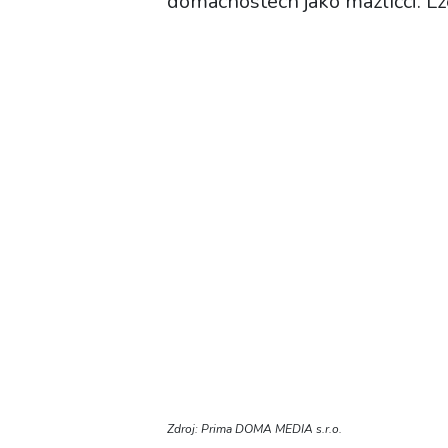
domácnostech jako mazlíčci. Lz
Zdroj: Prima DOMA MEDIA s.r.o.