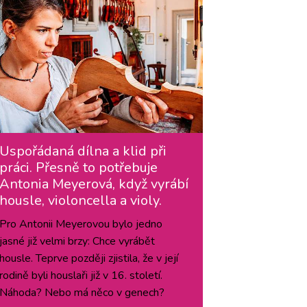
Uspořádaná dílna a klid při
práci. Přesně to potřebuje
Antonia Meyerová, když vyrábí
housle, violoncella a violy.
Pro Antonii Meyerovou bylo jedno
jasné již velmi brzy: Chce vyrábět
housle. Teprve později zjistila, že v její
rodině byli houslaři již v 16. století.
Náhoda? Nebo má něco v genech?