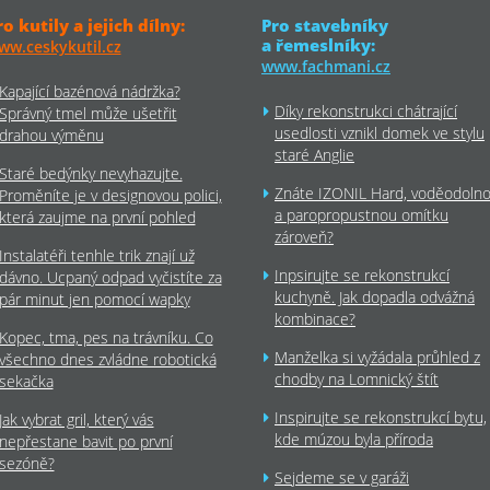
ro kutily a jejich dílny:
Pro stavebníky
a řemeslníky:
ww.ceskykutil.cz
www.fachmani.cz
Kapající bazénová nádržka?
Díky rekonstrukci chátrající
Správný tmel může ušetřit
usedlosti vznikl domek ve stylu
drahou výměnu
staré Anglie
Staré bedýnky nevyhazujte.
Znáte IZONIL Hard, voděodoln
Proměníte je v designovou polici,
a paropropustnou omítku
která zaujme na první pohled
zároveň?
Instalatéři tenhle trik znají už
Inpsirujte se rekonstrukcí
dávno. Ucpaný odpad vyčistíte za
kuchyně. Jak dopadla odvážná
pár minut jen pomocí wapky
kombinace?
Kopec, tma, pes na trávníku. Co
Manželka si vyžádala průhled z
všechno dnes zvládne robotická
chodby na Lomnický štít
sekačka
Inspirujte se rekonstrukcí bytu,
Jak vybrat gril, který vás
kde múzou byla příroda
nepřestane bavit po první
sezóně?
Sejdeme se v garáži