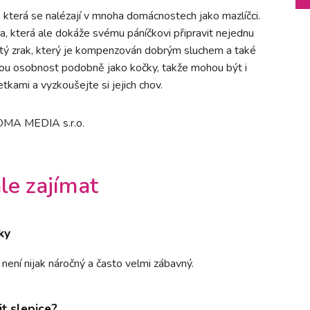
 která se nalézají v mnoha domácnostech jako mazlíčci.
a, která ale dokáže svému páníčkovi připravit nejednu
nutý zrak, který je kompenzován dobrým sluchem a také
lnou osobnost podobně jako kočky, takže mohou být i
tkami a vyzkoušejte si jejich chov.
DOMA MEDIA s.r.o.
le zajímat
ky
 není nijak náročný a často velmi zábavný.
it slepice?