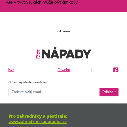
Ale v tvých rukách může být čímkoliv.
reklama
O webu
|
|
Odběr nápaditého newsletteru
Přihlásit
Pro zahradníky a pěstitele:
www.zahradkarskaporadna.cz