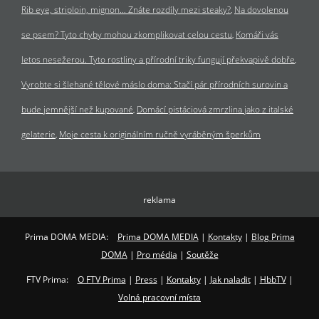
Rib eye, striploin, mignon… Znáte rozdíly mezi steaky?
Na dovolenou
se psem? Tyto chyby mohou zkomplikovat celou cestu
Komáři vás
letos nesežerou. Tyto rostliny a přírodní triky fungují překvapivě dobře
Vyrobte si šlehané tělové máslo doma: Stačí pár přírodních surovin a
bude jemnější než kupované
Domácí pistáciová zmrzlina jako z italské
gelaterie
Moje cesta k originálním ručně vyráběným šperkům
reklama
Prima DOMA MEDIA:
Prima DOMA MEDIA
|
Kontakty
|
Blog Prima
DOMA
|
Pro média
|
Soutěže
FTV Prima:
O FTV Prima
|
Press
|
Kontakty
|
Jak naladit
|
HbbTV
|
Volná pracovní místa