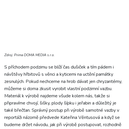
Zdroj: Prima DOMA MEDIA s.r.o.
S příchodem podzimu se blíží čas dušiček a tím pádem i
návštěvy hřbitovů s věnci a kyticemi na uctění památky
zesnulých. Pokud nechceme na hrob dávat jen chryzantémy,
můžeme si doma zkusit vyrobit vlastní podzimní vazbu.
Materiál k výrobě najdeme všude kolem nás, takže si
připravíme chvojí, šišky, plody šípku i jeřabin a důležitý je
také břečťan. Správný postup při výrobě samotné vazby v
reportáži názorně předvede Kateřina Věntusová a když se
budeme držet návodu, jak při výrobě postupovat, rozhodně