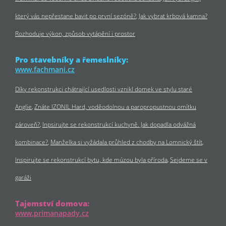
který vás nepřestane bavit po první sezóně?
Jak vybrat krbová kamna?
Rozhoduje výkon, způsob vytápění i prostor
Pro stavebníky a řemeslníky:
www.fachmani.cz
Díky rekonstrukci chátrající usedlosti vznikl domek ve stylu staré
Anglie
Znáte IZONIL Hard, voděodolnou a paropropustnou omítku
zároveň?
Inpsirujte se rekonstrukcí kuchyně. Jak dopadla odvážná
kombinace?
Manželka si vyžádala průhled z chodby na Lomnický štít
Inspirujte se rekonstrukcí bytu, kde múzou byla příroda
Sejdeme se v
garáži
Tajemství domova:
www.primanapady.cz