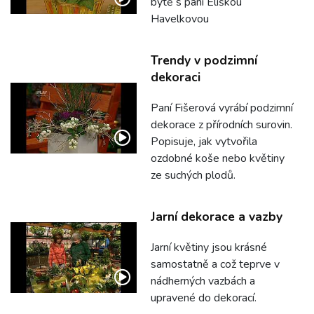
bytě s paní Eliškou
Havelkovou
Trendy v podzimní
dekoraci
Paní Fišerová vyrábí podzimní
dekorace z přírodních surovin.
Popisuje, jak vytvořila
ozdobné koše nebo květiny
ze suchých plodů.
Jarní dekorace a vazby
Jarní květiny jsou krásné
samostatně a což teprve v
nádherných vazbách a
upravené do dekorací.