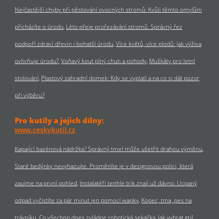
Nejčastější chyby při pěstování ovocných stromů: Kvůli těmto omylům
přicházíte o úrodu
Léto přeje prořezávání stromů. Správný řez
podpoří zdraví dřevin i bohatší úrodu
Více květů, více plodů: Jak výživa
ovlivňuje úrodu?
Voňavý kout plný chuti a pohody
Muškáty pro letní
stolování
Plastový zahradní domek: Kdy se vyplatí a na co si dát pozor
při výběru?
Pro kutily a jejich dílny:
www.ceskykutil.cz
Kapající bazénová nádržka? Správný tmel může ušetřit drahou výměnu
Staré bedýnky nevyhazujte. Proměníte je v designovou polici, která
zaujme na první pohled
Instalatéři tenhle trik znají už dávno. Ucpaný
odpad vyčistíte za pár minut jen pomocí wapky
Kopec, tma, pes na
trávníku. Co všechno dnes zvládne robotická sekačka
Jak vybrat gril,