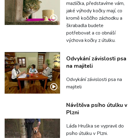
mazlíčka, představíme vám,
jaké výhody kočky mají, co
kromě kočičího záchodku a
škrabadla budete
potřebovat a co obnáší
výchova kočky z útulku.
Odvykání závislosti psa
na majiteli
Odvykání závislosti psa na
majiteli
Návštěva psího útulku v
Plzni
Láďa Hruška se vypravil do
psího útulku v Plzni.