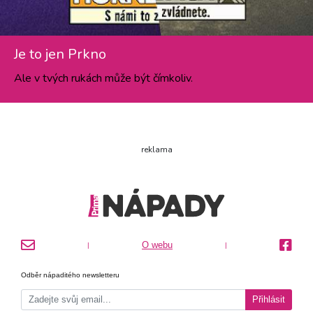
Je to jen Prkno
Ale v tvých rukách může být čímkoliv.
reklama
O webu
|
|
Odběr nápaditého newsletteru
Přihlásit