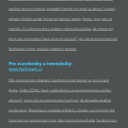
zaujme na první pohled
Instalatéři tenhle trik znají už dávno. Ucpaný
odpad vyčistíte za pár minut jen pomocí wapky
Kopec, tma, pes na
trávníku. Co všechno dnes zvládne robotická sekačka
Jak vybrat gril,
který vás nepřestane bavit po první sezóně?
Jak vybrat krbová kamna?
Rozhoduje výkon, způsob vytápění i prostor
Pro stavebníky a řemeslníky:
www.fachmani.cz
Díky rekonstrukci chátrající usedlosti vznikl domek ve stylu staré
Anglie
Znáte IZONIL Hard, voděodolnou a paropropustnou omítku
zároveň?
Inpsirujte se rekonstrukcí kuchyně. Jak dopadla odvážná
kombinace?
Manželka si vyžádala průhled z chodby na Lomnický štít
Inspirujte se rekonstrukcí bytu, kde múzou byla příroda
Sejdeme se v