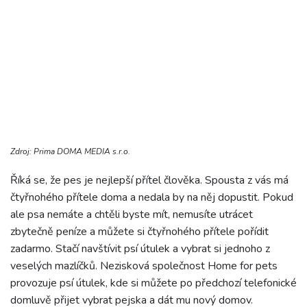
Zdroj: Prima DOMA MEDIA s.r.o.
Říká se, že pes je nejlepší přítel člověka. Spousta z vás má
čtyřnohého přítele doma a nedala by na něj dopustit. Pokud
ale psa nemáte a chtěli byste mít, nemusíte utrácet
zbytečně peníze a můžete si čtyřnohého přítele pořídit
zadarmo. Stačí navštívit psí útulek a vybrat si jednoho z
veselých mazlíčků. Nezisková společnost Home for pets
provozuje psí útulek, kde si můžete po předchozí telefonické
domluvě přijet vybrat pejska a dát mu nový domov.