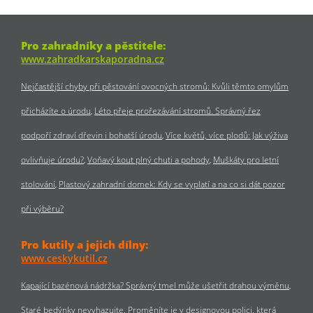
Pro zahradníky a pěstitele:
www.zahradkarskaporadna.cz
Nejčastější chyby při pěstování ovocných stromů: Kvůli těmto omylům
přicházíte o úrodu
Léto přeje prořezávání stromů. Správný řez
podpoří zdraví dřevin i bohatší úrodu
Více květů, více plodů: Jak výživa
ovlivňuje úrodu?
Voňavý kout plný chuti a pohody
Muškáty pro letní
stolování
Plastový zahradní domek: Kdy se vyplatí a na co si dát pozor
při výběru?
Pro kutily a jejich dílny:
www.ceskykutil.cz
Kapající bazénová nádržka? Správný tmel může ušetřit drahou výměnu
Staré bedýnky nevyhazujte. Proměníte je v designovou polici, která