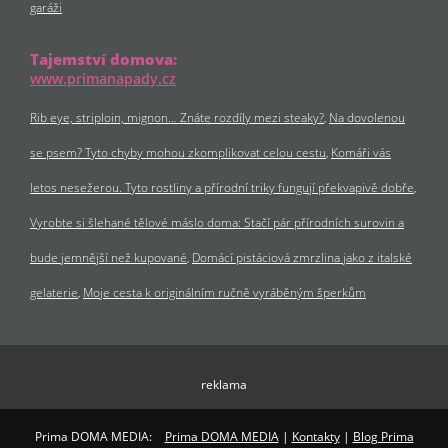
garáži
Tajemství domova:
www.primanapady.cz
Rib eye, striploin, mignon… Znáte rozdíly mezi steaky?
Na dovolenou
se psem? Tyto chyby mohou zkomplikovat celou cestu
Komáři vás
letos nesežerou. Tyto rostliny a přírodní triky fungují překvapivě dobře
Vyrobte si šlehané tělové máslo doma: Stačí pár přírodních surovin a
bude jemnější než kupované
Domácí pistáciová zmrzlina jako z italské
gelaterie
Moje cesta k originálním ručně vyráběným šperkům
reklama
Prima DOMA MEDIA:
Prima DOMA MEDIA
|
Kontakty
|
Blog Prima