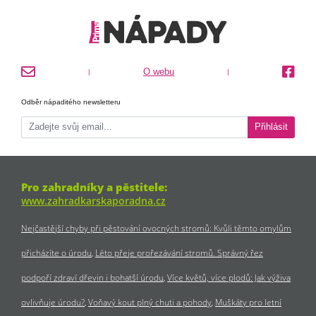
O webu
|
|
Odběr nápaditého newsletteru
Přihlásit
Pro zahradníky a pěstitele:
www.zahradkarskaporadna.cz
Nejčastější chyby při pěstování ovocných stromů: Kvůli těmto omylům
přicházíte o úrodu
Léto přeje prořezávání stromů. Správný řez
podpoří zdraví dřevin i bohatší úrodu
Více květů, více plodů: Jak výživa
ovlivňuje úrodu?
Voňavý kout plný chuti a pohody
Muškáty pro letní