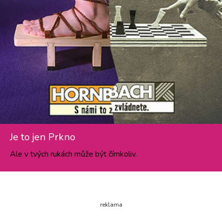
Je to jen Prkno
Ale v tvých rukách může být čímkoliv.
reklama