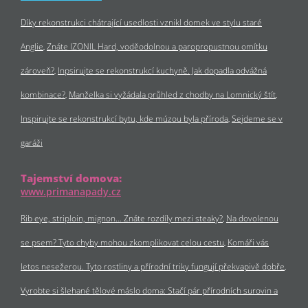
Díky rekonstrukci chátrající usedlosti vznikl domek ve stylu staré
Anglie
Znáte IZONIL Hard, voděodolnou a paropropustnou omítku
zároveň?
Inpsirujte se rekonstrukcí kuchyně. Jak dopadla odvážná
kombinace?
Manželka si vyžádala průhled z chodby na Lomnický štít
Inspirujte se rekonstrukcí bytu, kde múzou byla příroda
Sejdeme se v
garáži
Tajemství domova:
www.primanapady.cz
Rib eye, striploin, mignon… Znáte rozdíly mezi steaky?
Na dovolenou
se psem? Tyto chyby mohou zkomplikovat celou cestu
Komáři vás
letos nesežerou. Tyto rostliny a přírodní triky fungují překvapivě dobře
Vyrobte si šlehané tělové máslo doma: Stačí pár přírodních surovin a