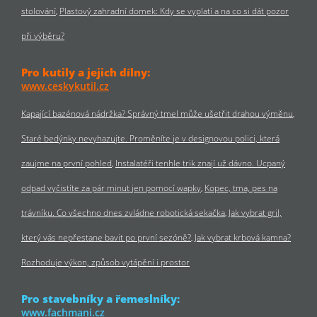
stolování
Plastový zahradní domek: Kdy se vyplatí a na co si dát pozor
při výběru?
Pro kutily a jejich dílny:
www.ceskykutil.cz
Kapající bazénová nádržka? Správný tmel může ušetřit drahou výměnu
Staré bedýnky nevyhazujte. Proměníte je v designovou polici, která
zaujme na první pohled
Instalatéři tenhle trik znají už dávno. Ucpaný
odpad vyčistíte za pár minut jen pomocí wapky
Kopec, tma, pes na
trávníku. Co všechno dnes zvládne robotická sekačka
Jak vybrat gril,
který vás nepřestane bavit po první sezóně?
Jak vybrat krbová kamna?
Rozhoduje výkon, způsob vytápění i prostor
Pro stavebníky a řemeslníky:
www.fachmani.cz