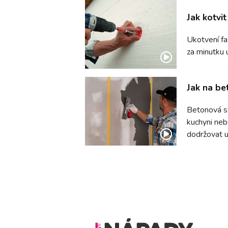
Jak kotvi
Ukotvení fa
za minutku 
Jak na be
Betonová st
kuchyni nebo
dodržovat ur