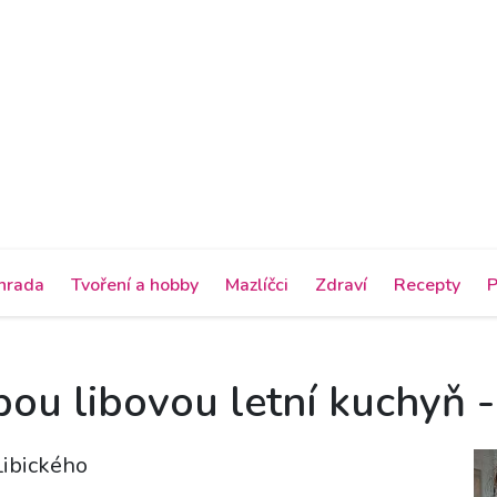
hrada
Tvoření a hobby
Mazlíčci
Zdraví
Recepty
P
pou libovou letní kuchyň - 
Libického