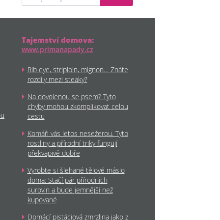
Tajemství domova:
www.primanapady.cz
Rib eye, striploin, mignon… Znáte
rozdíly mezi steaky?
Na dovolenou se psem? Tyto
chyby mohou zkomplikovat celou
ou
cestu
Komáři vás letos nesežerou. Tyto
rostliny a přírodní triky fungují
překvapivě dobře
Vyrobte si šlehané tělové máslo
doma: Stačí pár přírodních
surovin a bude jemnější než
kupované
Domácí pistáciová zmrzlina jako z