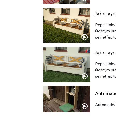
Jak si vyr
Pepa Libick
úložným pros
se netřepilo
Jak si vyr
Pepa Libick
úložným pros
se netřepilo
Automatic
Automatické