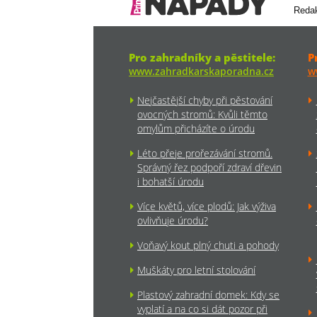
Reda
Pro zahradníky a pěstitele:
P
www.zahradkarskaporadna.cz
w
Nejčastější chyby při pěstování
ovocných stromů: Kvůli těmto
omylům přicházíte o úrodu
Léto přeje prořezávání stromů.
Správný řez podpoří zdraví dřevin
i bohatší úrodu
Více květů, více plodů: Jak výživa
ovlivňuje úrodu?
Voňavý kout plný chuti a pohody
Muškáty pro letní stolování
Plastový zahradní domek: Kdy se
vyplatí a na co si dát pozor při