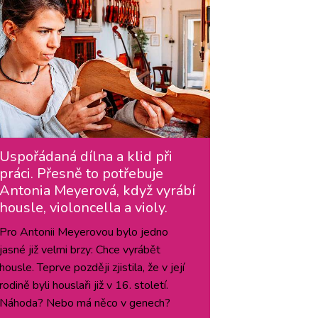
Uspořádaná dílna a klid při
práci. Přesně to potřebuje
Antonia Meyerová, když vyrábí
housle, violoncella a violy.
Pro Antonii Meyerovou bylo jedno
jasné již velmi brzy: Chce vyrábět
housle. Teprve později zjistila, že v její
rodině byli houslaři již v 16. století.
Náhoda? Nebo má něco v genech?