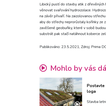
Libický pustí do stavby atik z dřevěných
věnovat svařování hydroizolace. Hydroiz
na závěr přivaří. Na zaizolovanou střechu 
aby do střechy neprorůstaly kořínky ze z
zavěšené geobuňky, které v sobě budou d
substrát pak stačí natáhnout koberce zele
Publikováno: 23.5.2021, Zdroj: Prima 
Mohlo by vás dá
Postavte s
loga
Stavba letn