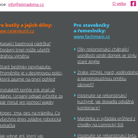
O webu
kce:
info@primadoma.cz
ro kutily a jejich dílny:
Pro stavebníky
a řemeslníky:
ww.ceskykutil.cz
www.fachmani.cz
Kapající bazénová nádržka?
Díky rekonstrukci chátrající
Správný tmel může ušetřit
usedlosti vznikl domek ve stylu
drahou výměnu
staré Anglie
Staré bedýnky nevyhazujte.
Znáte IZONIL Hard, voděodoln
Proměníte je v designovou polici,
a paropropustnou omítku
která zaujme na první pohled
zároveň?
Instalatéři tenhle trik znají už
Inpsirujte se rekonstrukcí
dávno. Ucpaný odpad vyčistíte za
kuchyně. Jak dopadla odvážná
pár minut jen pomocí wapky
kombinace?
Kopec, tma, pes na trávníku. Co
Manželka si vyžádala průhled z
všechno dnes zvládne robotická
chodby na Lomnický štít
sekačka
Inspirujte se rekonstrukcí bytu,
Jak vybrat gril, který vás