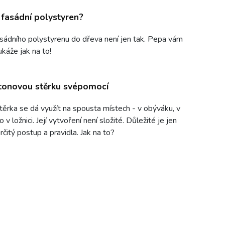
t fasádní polystyren?
sádního polystyrenu do dřeva není jen tak. Pepa vám
ukáže jak na to!
tonovou stěrku svépomocí
ěrka se dá využít na spousta místech - v obýváku, v
 v ložnici. Její vytvoření není složité. Důležité je jen
čitý postup a pravidla. Jak na to?