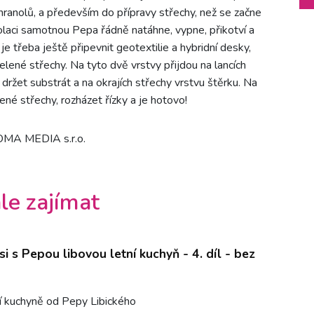
 hranolů, a především do přípravy střechy, než se začne
olaci samotnou Pepa řádně natáhne, vypne, přikotví a
je třeba ještě připevnit geotextilie a hybridní desky,
elené střechy. Na tyto dvě vrstvy přijdou na lancích
ržet substrát a na okrajích střechy vrstvu štěrku. Na
né střechy, rozházet řízky a je hotovo!
DOMA MEDIA s.r.o.
le zajímat
i s Pepou libovou letní kuchyň - 4. díl - bez
í kuchyně od Pepy Libického