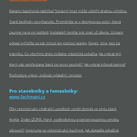
Kapající bazénová nádržka? Správný tmel může ušetřit drahou výměnu
Staré bedýnky nevyhazujte. Proměníte je v designovou polici, která
zaujme na první pohled
Instalatéři tenhle trik znají už dávno. Ucpaný
odpad vyčistíte za pár minut jen pomocí wapky
Kopec, tma, pes na
trávníku. Co všechno dnes zvládne robotická sekačka
Jak vybrat gril,
který vás nepřestane bavit po první sezóně?
Jak vybrat krbová kamna?
Rozhoduje výkon, způsob vytápění i prostor
Pro stavebníky a řemeslníky:
www.fachmani.cz
Díky rekonstrukci chátrající usedlosti vznikl domek ve stylu staré
Anglie
Znáte IZONIL Hard, voděodolnou a paropropustnou omítku
zároveň?
Inpsirujte se rekonstrukcí kuchyně. Jak dopadla odvážná