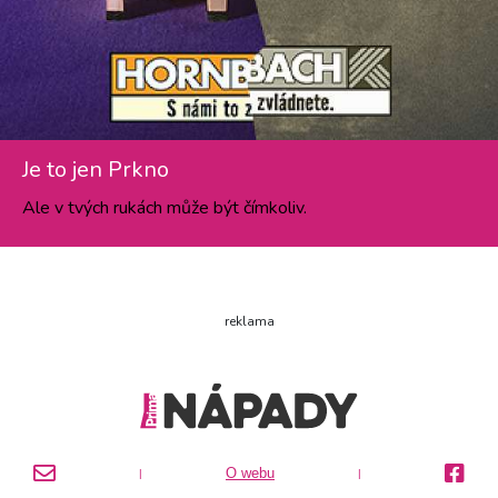
Je to jen Prkno
Ale v tvých rukách může být čímkoliv.
reklama
O webu
|
|