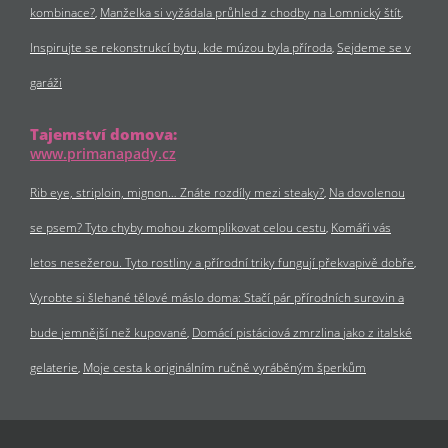
kombinace?
Manželka si vyžádala průhled z chodby na Lomnický štít
Inspirujte se rekonstrukcí bytu, kde múzou byla příroda
Sejdeme se v
garáži
Tajemství domova:
www.primanapady.cz
Rib eye, striploin, mignon… Znáte rozdíly mezi steaky?
Na dovolenou
se psem? Tyto chyby mohou zkomplikovat celou cestu
Komáři vás
letos nesežerou. Tyto rostliny a přírodní triky fungují překvapivě dobře
Vyrobte si šlehané tělové máslo doma: Stačí pár přírodních surovin a
bude jemnější než kupované
Domácí pistáciová zmrzlina jako z italské
gelaterie
Moje cesta k originálním ručně vyráběným šperkům