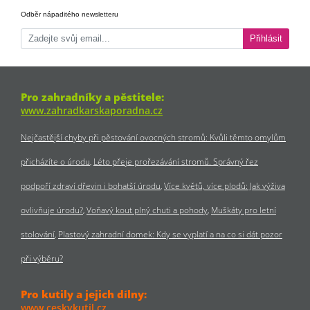
Odběr nápaditého newsletteru
Přihlásit
Pro zahradníky a pěstitele:
www.zahradkarskaporadna.cz
Nejčastější chyby při pěstování ovocných stromů: Kvůli těmto omylům
přicházíte o úrodu
Léto přeje prořezávání stromů. Správný řez
podpoří zdraví dřevin i bohatší úrodu
Více květů, více plodů: Jak výživa
ovlivňuje úrodu?
Voňavý kout plný chuti a pohody
Muškáty pro letní
stolování
Plastový zahradní domek: Kdy se vyplatí a na co si dát pozor
při výběru?
Pro kutily a jejich dílny:
www.ceskykutil.cz