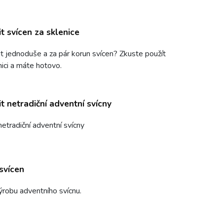
t svícen za sklenice
bit jednoduše a za pár korun svícen? Zkuste použít
nici a máte hotovo.
t netradiční adventní svícny
netradiční adventní svícny
svícen
robu adventního svícnu.