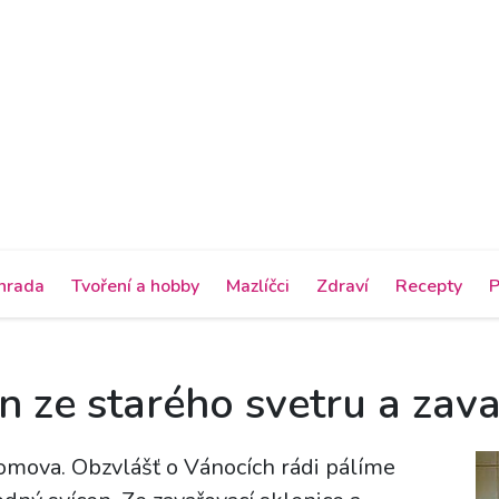
hrada
Tvoření a hobby
Mazlíčci
Zdraví
Recepty
P
n ze starého svetru a zav
domova. Obzvlášť o Vánocích rádi pálíme