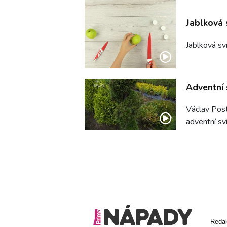
Jablková 
Jablková svi
Adventní 
Václav Post
adventní sv
Reda