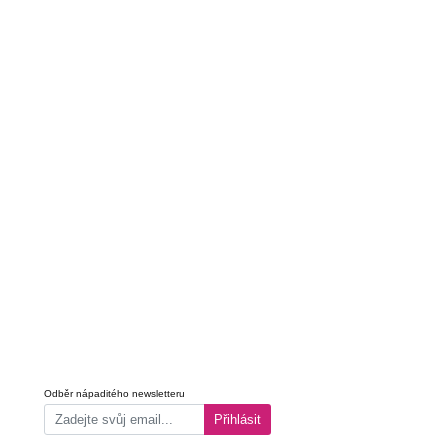
Odběr nápaditého newsletteru
Přihlásit