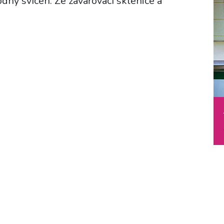
dný svícen. Ze zavařovací sklenice a