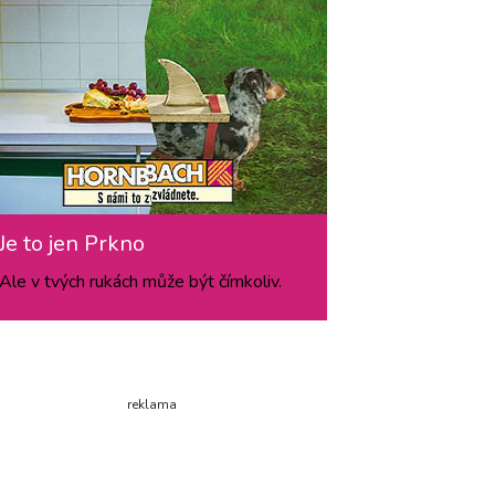
Je to jen Prkno
Ale v tvých rukách může být čímkoliv.
reklama