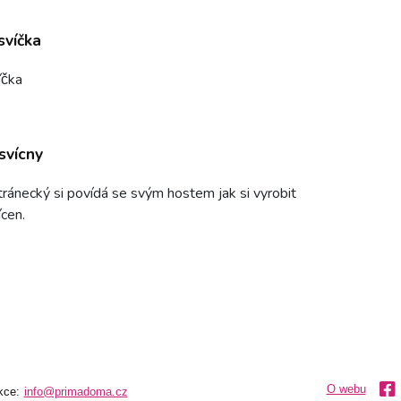
svíčka
́čka
svícny
ránecký si povídá se svým hostem jak si vyrobit
ícen.
O webu
kce:
info@primadoma.cz