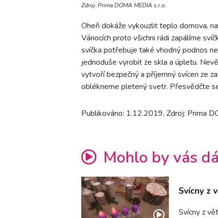
Zdroj: Prima DOMA MEDIA s.r.o.
Oheň dokáže vykouzlit teplo domova, nav
Vánocích proto všichni rádi zapálíme sví
svíčka potřebuje také vhodný podnos ne
jednoduše vyrobit ze skla a úpletu. Nevě
vytvoří bezpečný a příjemný svícen ze za
oblékneme pletený svetr. Přesvědčte se
Publikováno: 1.12.2019, Zdroj: Prima 
Mohlo by vás dá
Svícny z 
Svícny z vě