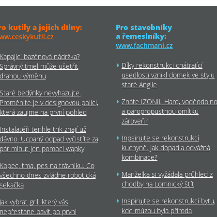
ro kutily a jejich dílny:
Pro stavebníky
a řemeslníky:
ww.ceskykutil.cz
www.fachmani.cz
Kapající bazénová nádržka?
Díky rekonstrukci chátrající
Správný tmel může ušetřit
usedlosti vznikl domek ve stylu
drahou výměnu
staré Anglie
Staré bedýnky nevyhazujte.
Znáte IZONIL Hard, voděodoln
Proměníte je v designovou polici,
a paropropustnou omítku
která zaujme na první pohled
zároveň?
Instalatéři tenhle trik znají už
Inpsirujte se rekonstrukcí
dávno. Ucpaný odpad vyčistíte za
kuchyně. Jak dopadla odvážná
pár minut jen pomocí wapky
kombinace?
Kopec, tma, pes na trávníku. Co
Manželka si vyžádala průhled z
všechno dnes zvládne robotická
chodby na Lomnický štít
sekačka
Inspirujte se rekonstrukcí bytu,
Jak vybrat gril, který vás
kde múzou byla příroda
nepřestane bavit po první