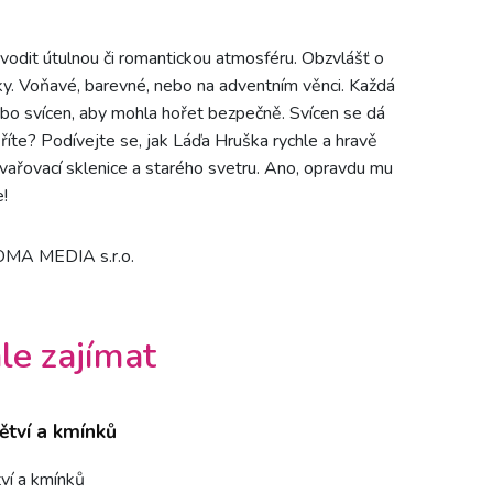
odit útulnou či romantickou atmosféru. Obzvlášť o
čky. Voňavé, barevné, nebo na adventním věnci. Každá
bo svícen, aby mohla hořet bezpečně. Svícen se dá
říte? Podívejte se, jak Láďa Hruška rychle a hravě
vařovací sklenice a starého svetru. Ano, opravdu mu
!
DOMA MEDIA s.r.o.
le zajímat
větví a kmínků
tví a kmínků