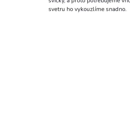
svíčky, a proto potřebujeme vho
svetru ho vykouzlíme snadno.