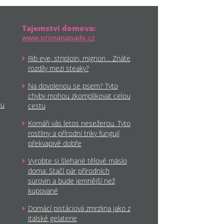
Tajemství domova:
www.primanapady.cz
Rib eye, striploin, mignon… Znáte
rozdíly mezi steaky?
Na dovolenou se psem? Tyto
chyby mohou zkomplikovat celou
ou
cestu
Komáři vás letos nesežerou. Tyto
rostliny a přírodní triky fungují
překvapivě dobře
Vyrobte si šlehané tělové máslo
doma: Stačí pár přírodních
surovin a bude jemnější než
kupované
Domácí pistáciová zmrzlina jako z
italské gelaterie