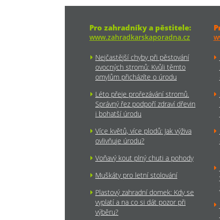
Pro zahradníky a pěstitele:
P
www.zahradkarskaporadna.cz
w
Nejčastější chyby při pěstování
ovocných stromů: Kvůli těmto
omylům přicházíte o úrodu
Léto přeje prořezávání stromů.
Správný řez podpoří zdraví dřevin
i bohatší úrodu
Více květů, více plodů: Jak výživa
ovlivňuje úrodu?
Voňavý kout plný chuti a pohody
Muškáty pro letní stolování
Plastový zahradní domek: Kdy se
vyplatí a na co si dát pozor při
výběru?