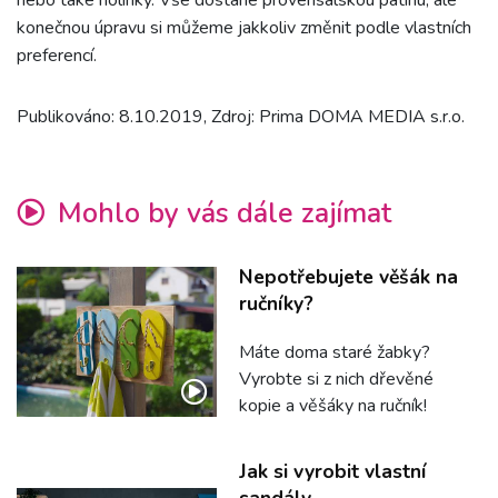
nebo také holinky. Vše dostane provensálskou patinu, ale
konečnou úpravu si můžeme jakkoliv změnit podle vlastních
preferencí.
Publikováno: 8.10.2019, Zdroj: Prima DOMA MEDIA s.r.o.
Mohlo by vás dále zajímat
Nepotřebujete věšák na
ručníky?
Máte doma staré žabky?
Vyrobte si z nich dřevěné
kopie a věšáky na ručník!
Jak si vyrobit vlastní