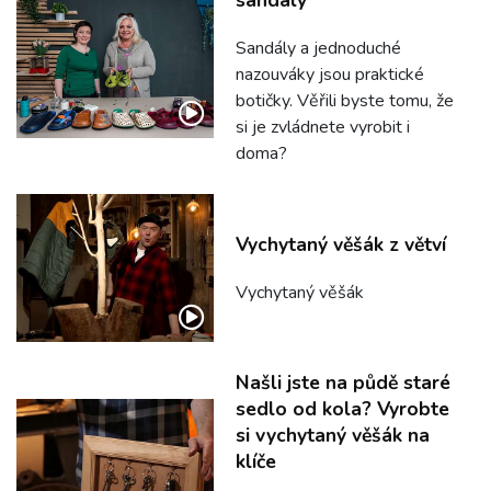
sandály
Sandály a jednoduché
nazouváky jsou praktické
botičky. Věřili byste tomu, že
si je zvládnete vyrobit i
doma?
Vychytaný věšák z větví
Vychytaný věšák
Našli jste na půdě staré
sedlo od kola? Vyrobte
si vychytaný věšák na
klíče