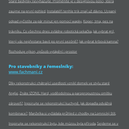
Staré bedýnky nevyhazujte. Proměníte je v designovou polici, která
zaujme na první pohled
Instalatéři tenhle trik znají už dávno. Ucpaný
odpad vyčistíte za pár minut jen pomocí wapky
Kopec, tma, pes na
trávníku. Co všechno dnes zvládne robotická sekačka
Jak vybrat gril,
který vás nepřestane bavit po první sezóně?
Jak vybrat krbová kamna?
Rozhoduje výkon, způsob vytápění i prostor
Pro stavebníky a řemeslníky:
www.fachmani.cz
Díky rekonstrukci chátrající usedlosti vznikl domek ve stylu staré
Anglie
Znáte IZONIL Hard, voděodolnou a paropropustnou omítku
zároveň?
Inpsirujte se rekonstrukcí kuchyně. Jak dopadla odvážná
kombinace?
Manželka si vyžádala průhled z chodby na Lomnický štít
Inspirujte se rekonstrukcí bytu, kde múzou byla příroda
Sejdeme se v