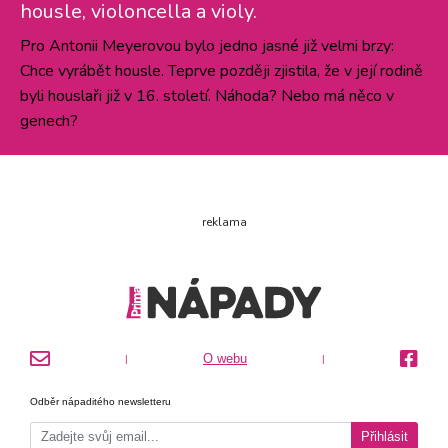
housle, violoncella a violy.
Pro Antonii Meyerovou bylo jedno jasné již velmi brzy:
Chce vyrábět housle. Teprve později zjistila, že v její rodině
byli houslaři již v 16. století. Náhoda? Nebo má něco v
genech?
reklama
O webu
|
|
Odběr nápaditého newsletteru
Přihlásit