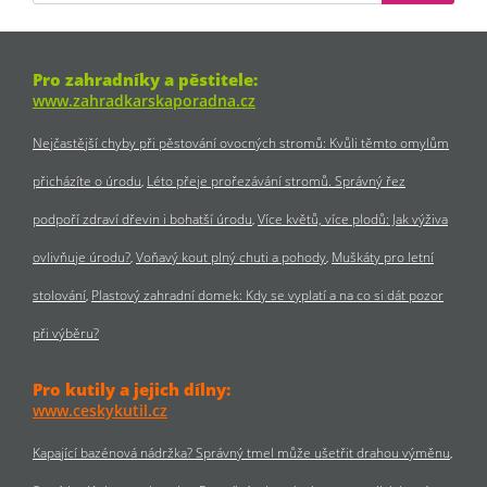
Pro zahradníky a pěstitele:
www.zahradkarskaporadna.cz
Nejčastější chyby při pěstování ovocných stromů: Kvůli těmto omylům
přicházíte o úrodu
Léto přeje prořezávání stromů. Správný řez
podpoří zdraví dřevin i bohatší úrodu
Více květů, více plodů: Jak výživa
ovlivňuje úrodu?
Voňavý kout plný chuti a pohody
Muškáty pro letní
stolování
Plastový zahradní domek: Kdy se vyplatí a na co si dát pozor
při výběru?
Pro kutily a jejich dílny:
www.ceskykutil.cz
Kapající bazénová nádržka? Správný tmel může ušetřit drahou výměnu