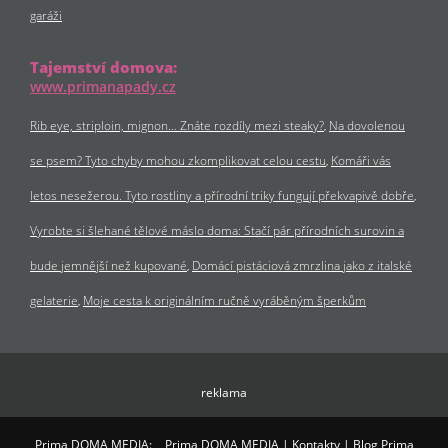
garáži
Tajemství domova:
www.primanapady.cz
Rib eye, striploin, mignon… Znáte rozdíly mezi steaky?
Na dovolenou
se psem? Tyto chyby mohou zkomplikovat celou cestu
Komáři vás
letos nesežerou. Tyto rostliny a přírodní triky fungují překvapivě dobře
Vyrobte si šlehané tělové máslo doma: Stačí pár přírodních surovin a
bude jemnější než kupované
Domácí pistáciová zmrzlina jako z italské
gelaterie
Moje cesta k originálním ručně vyráběným šperkům
reklama
Prima DOMA MEDIA:
Prima DOMA MEDIA
|
Kontakty
|
Blog Prima