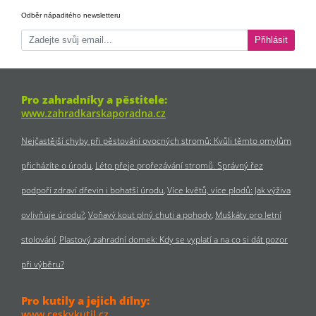
Odběr nápaditého newsletteru
Přihlásit
Pro zahradníky a pěstitele:
www.zahradkarskaporadna.cz
Nejčastější chyby při pěstování ovocných stromů: Kvůli těmto omylům
přicházíte o úrodu
Léto přeje prořezávání stromů. Správný řez
podpoří zdraví dřevin i bohatší úrodu
Více květů, více plodů: Jak výživa
ovlivňuje úrodu?
Voňavý kout plný chuti a pohody
Muškáty pro letní
stolování
Plastový zahradní domek: Kdy se vyplatí a na co si dát pozor
při výběru?
Pro kutily a jejich dílny:
www.ceskykutil.cz