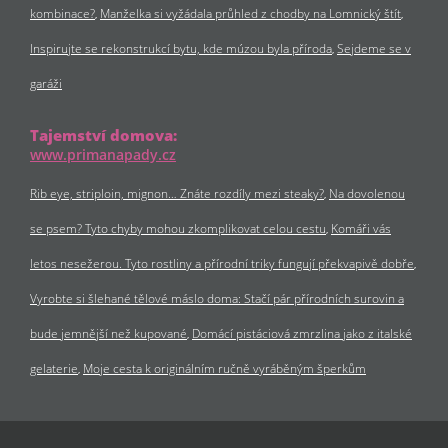
kombinace?
Manželka si vyžádala průhled z chodby na Lomnický štít
Inspirujte se rekonstrukcí bytu, kde múzou byla příroda
Sejdeme se v
garáži
Tajemství domova:
www.primanapady.cz
Rib eye, striploin, mignon… Znáte rozdíly mezi steaky?
Na dovolenou
se psem? Tyto chyby mohou zkomplikovat celou cestu
Komáři vás
letos nesežerou. Tyto rostliny a přírodní triky fungují překvapivě dobře
Vyrobte si šlehané tělové máslo doma: Stačí pár přírodních surovin a
bude jemnější než kupované
Domácí pistáciová zmrzlina jako z italské
gelaterie
Moje cesta k originálním ručně vyráběným šperkům