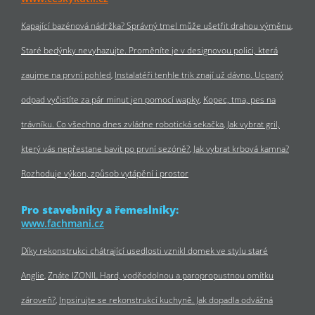
Kapající bazénová nádržka? Správný tmel může ušetřit drahou výměnu
Staré bedýnky nevyhazujte. Proměníte je v designovou polici, která
zaujme na první pohled
Instalatéři tenhle trik znají už dávno. Ucpaný
odpad vyčistíte za pár minut jen pomocí wapky
Kopec, tma, pes na
trávníku. Co všechno dnes zvládne robotická sekačka
Jak vybrat gril,
který vás nepřestane bavit po první sezóně?
Jak vybrat krbová kamna?
Rozhoduje výkon, způsob vytápění i prostor
Pro stavebníky a řemeslníky:
www.fachmani.cz
Díky rekonstrukci chátrající usedlosti vznikl domek ve stylu staré
Anglie
Znáte IZONIL Hard, voděodolnou a paropropustnou omítku
zároveň?
Inpsirujte se rekonstrukcí kuchyně. Jak dopadla odvážná