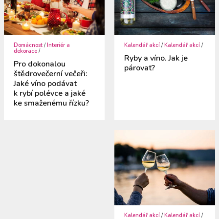
Domácnost
/
Interiér a
Kalendář akcí
/
Kalendář akcí
/
dekorace
/
Ryby a víno. Jak je
Pro dokonalou
párovat?
štědrovečerní večeři:
Jaké víno podávat
k rybí polévce a jaké
ke smaženému řízku?
Kalendář akcí
/
Kalendář akcí
/