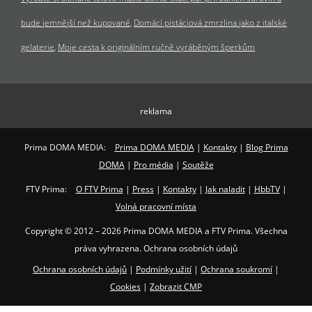
bude jemnější než kupované
Domácí pistáciová zmrzlina jako z italské
gelaterie
Moje cesta k originálním ručně vyráběným šperkům
reklama
Prima DOMA MEDIA:
Prima DOMA MEDIA
|
Kontakty
|
Blog Prima
DOMA
|
Pro média
|
Soutěže
FTV Prima:
O FTV Prima
|
Press
|
Kontakty
|
Jak naladit
|
HbbTV
|
Volná pracovní místa
Copyright © 2012 – 2026 Prima DOMA MEDIA a FTV Prima. Všechna
práva vyhrazena. Ochrana osobních údajů
Ochrana osobních údajů
|
Podmínky užití
|
Ochrana soukromí
|
Cookies
|
Zobrazit CMP