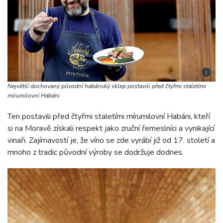
i
Největší dochovaný původní habánský sklep postavili před čtyřmi staletími
mírumilovní Habáni
Ten postavili před čtyřmi staletími mírumilovní Habáni, kteří
si na Moravě získali respekt jako zruční řemeslníci a vynikající
vinaři. Zajímavostí je, že víno se zde vyrábí již od 17. století a
mnoho z tradic původní výroby se dodržuje dodnes.