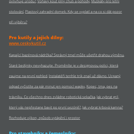
ovlivňuje úrodu?
Voňavý kout plný chuti a pohody
Muškáty pro letní
stolování
Plastový zahradní domek: Kdy se vyplatí a na co si dát pozor
při výběru?
Pro kutily a jejich dílny:
www.ceskykutil.cz
Kapající bazénová nádržka? Správný tmel může ušetřit drahou výměnu
Staré bedýnky nevyhazujte. Proměníte je v designovou polici, která
zaujme na první pohled
Instalatéři tenhle trik znají už dávno. Ucpaný
odpad vyčistíte za pár minut jen pomocí wapky
Kopec, tma, pes na
trávníku. Co všechno dnes zvládne robotická sekačka
Jak vybrat gril,
který vás nepřestane bavit po první sezóně?
Jak vybrat krbová kamna?
Rozhoduje výkon, způsob vytápění i prostor
Pro stavebníky a řemeslníky: