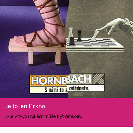
Je to jen Prkno
Ale v tvých rukách může být čímkoliv.