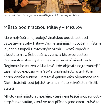
i
Po ochutnávce či degustaci si udělejte ještě malou procházku
Město pod hradbou Pálavy – Mikulov
Jde o největší a nejteplejší vinařskou podoblast pod
bělostnými svahy Pálavy. Asi nejznámějším poutním místem
je jeden z kopců Pavlovských vrchů – Svatý kopeček
s kostelem sv. Šebestiána, zvonicí a křížovou cestou.
Dominantou starobylého města je barokní zámek, sídlo
Regionálního muzea v Mikulově, kde objevíte nejrozsáhlejší
tuzemskou expozici vinařství a vinohradnictví s unikátním
obřím vinným sudem. Obrazová galerie vám připomene rod
Dietrichsteinů, pod jejichž rukama město vzkvétalo několik
staletí.
Mikulov má město atmosféru, které není těžké propadnout –
stejně jako vínům, která se rodí přímo v jeho okolí. Právě ta