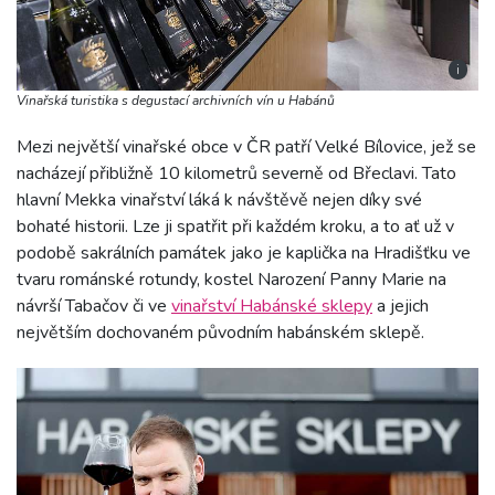
i
Vinařská turistika s degustací archivních vín u Habánů
Mezi největší vinařské obce v ČR patří Velké Bílovice, jež se
nacházejí přibližně 10 kilometrů severně od Břeclavi. Tato
hlavní Mekka vinařství láká k návštěvě nejen díky své
bohaté historii. Lze ji spatřit při každém kroku, a to ať už v
podobě sakrálních památek jako je kaplička na Hradišťku ve
tvaru románské rotundy, kostel Narození Panny Marie na
návrší Tabačov či ve
vinařství Habánské sklepy
a jejich
největším dochovaném původním habánském sklepě.