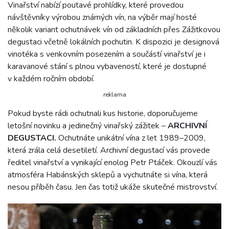
Vinařství nabízí poutavé prohlídky, které provedou
návštěvníky výrobou známých vín, na výběr mají hosté
několik variant ochutnávek vín od základních přes Zážitkovou
degustaci včetně lokálních pochutin. K dispozici je designová
vinotéka s venkovním posezením a součástí vinařství je i
karavanové stání s plnou vybaveností, které je dostupné
v každém ročním období.
reklama
Pokud byste rádi ochutnali kus historie, doporučujeme
letošní novinku a jedinečný vinařský zážitek –
ARCHIVNÍ
DEGUSTACI.
Ochutnáte unikátní vína z let 1989–2009,
která zrála celá desetiletí. Archivní degustací vás provede
ředitel vinařství a vynikající enolog Petr Ptáček. Okouzlí vás
atmosféra Habánských sklepů a vychutnáte si vína, která
nesou příběh času. Jen čas totiž ukáže skutečné mistrovství.