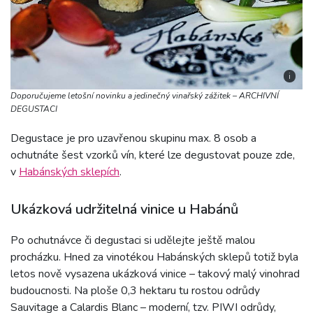
i
Doporučujeme letošní novinku a jedinečný vinařský zážitek – ARCHIVNÍ
DEGUSTACI
Degustace je pro uzavřenou skupinu max. 8 osob a
ochutnáte šest vzorků vín, které lze degustovat pouze zde,
v
Habánských sklepích
.
Ukázková udržitelná vinice u Habánů
Po ochutnávce či degustaci si udělejte ještě malou
procházku. Hned za vinotékou Habánských sklepů totiž byla
letos nově vysazena ukázková vinice – takový malý vinohrad
budoucnosti. Na ploše 0,3 hektaru tu rostou odrůdy
Sauvitage a Calardis Blanc – moderní, tzv. PIWI odrůdy,