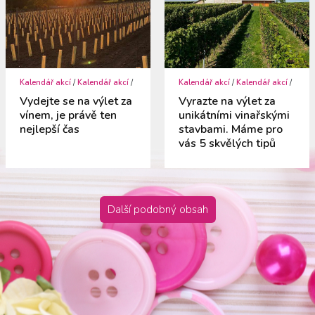
Kalendář akcí
/
Kalendář akcí
/
Kalendář akcí
/
Kalendář akcí
/
Vydejte se na výlet za
Vyrazte na výlet za
vínem, je právě ten
unikátními vinařskými
nejlepší čas
stavbami. Máme pro
vás 5 skvělých tipů
Další podobný obsah