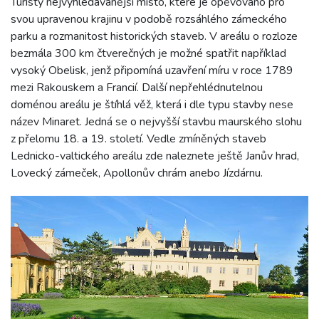
Turisty nejvyhledávanější místo, které je opěvováno pro
svou upravenou krajinu v podobě rozsáhlého zámeckého
parku a rozmanitost historických staveb. V areálu o rozloze
bezmála 300 km čtverečných je možné spatřit například
vysoký Obelisk, jenž připomíná uzavření míru v roce 1789
mezi Rakouskem a Francií. Další nepřehlédnutelnou
doménou areálu je štíhlá věž, která i dle typu stavby nese
název Minaret. Jedná se o nejvyšší stavbu maurského slohu
z přelomu 18. a 19. století. Vedle zmíněných staveb
Lednicko-valtického areálu zde naleznete ještě Janův hrad,
Lovecký zámeček, Apollonův chrám anebo Jízdárnu.