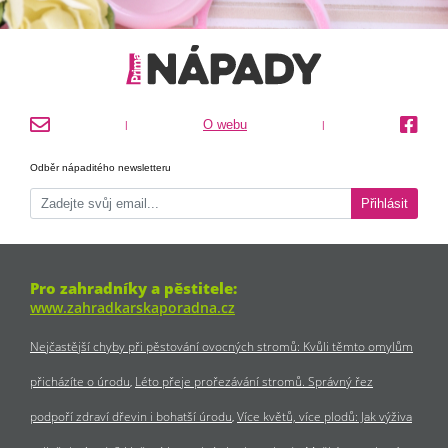
O webu
|
|
Odběr nápaditého newsletteru
Přihlásit
Pro zahradníky a pěstitele:
www.zahradkarskaporadna.cz
Nejčastější chyby při pěstování ovocných stromů: Kvůli těmto omylům
přicházíte o úrodu
Léto přeje prořezávání stromů. Správný řez
podpoří zdraví dřevin i bohatší úrodu
Více květů, více plodů: Jak výživa