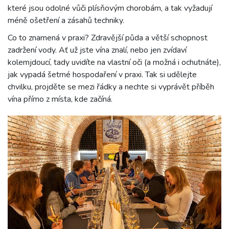
které jsou odolné vůči plísňovým chorobám, a tak vyžadují
méně ošetření a zásahů techniky.
Co to znamená v praxi? Zdravější půda a větší schopnost
zadržení vody. Ať už jste vína znalí, nebo jen zvídaví
kolemjdoucí, tady uvidíte na vlastní oči (a možná i ochutnáte),
jak vypadá šetrné hospodaření v praxi. Tak si udělejte
chvilku, projděte se mezi řádky a nechte si vyprávět příběh
vína přímo z místa, kde začíná.