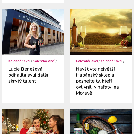
Kalendář akcí
/
Kalendář akcí
/
Kalendář akcí
/
Kalendář akcí
/
Lucie Benešová
Navštivte největší
odhalila svůj další
Habánský sklep a
skrytý talent
poznejte ty, kteří
ovlivnili vinařství na
Moravě