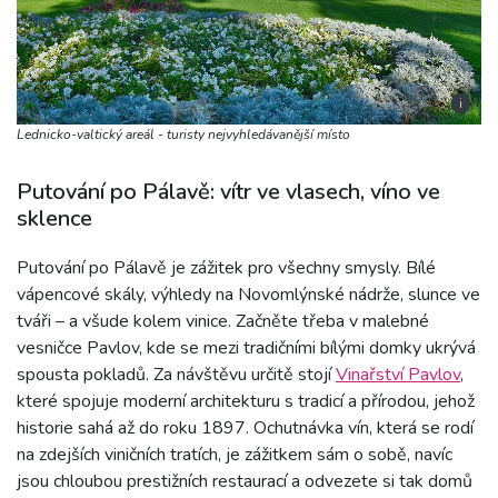
i
Lednicko-valtický areál - turisty nejvyhledávanější místo
Putování po Pálavě: vítr ve vlasech, víno ve
sklence
Putování po Pálavě je zážitek pro všechny smysly. Bílé
vápencové skály, výhledy na Novomlýnské nádrže, slunce ve
tváři – a všude kolem vinice. Začněte třeba v malebné
vesničce Pavlov, kde se mezi tradičními bílými domky ukrývá
spousta pokladů. Za návštěvu určitě stojí
Vinařství Pavlov
,
které spojuje moderní architekturu s tradicí a přírodou, jehož
historie sahá až do roku 1897. Ochutnávka vín, která se rodí
na zdejších viničních tratích, je zážitkem sám o sobě, navíc
jsou chloubou prestižních restaurací a odvezete si tak domů