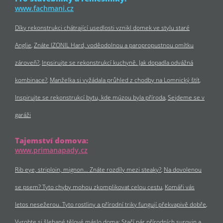
www.fachmani.cz
Díky rekonstrukci chátrající usedlosti vznikl domek ve stylu staré
Anglie
Znáte IZONIL Hard, voděodolnou a paropropustnou omítku
zároveň?
Inpsirujte se rekonstrukcí kuchyně. Jak dopadla odvážná
kombinace?
Manželka si vyžádala průhled z chodby na Lomnický štít
Inspirujte se rekonstrukcí bytu, kde múzou byla příroda
Sejdeme se v
garáži
Tajemství domova:
www.primanapady.cz
Rib eye, striploin, mignon… Znáte rozdíly mezi steaky?
Na dovolenou
se psem? Tyto chyby mohou zkomplikovat celou cestu
Komáři vás
letos nesežerou. Tyto rostliny a přírodní triky fungují překvapivě dobře
Vyrobte si šlehané tělové máslo doma: Stačí pár přírodních surovin a