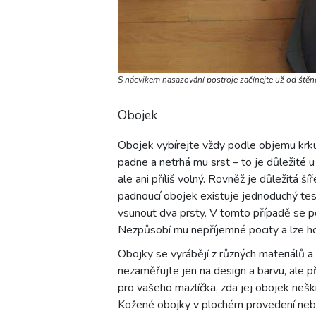
S nácvikem nasazování postroje začínejte už od štěn
Obojek
Obojek vybírejte vždy podle objemu krku.
padne a netrhá mu srst – to je důležité 
ale ani příliš volný. Rovněž je důležitá š
padnoucí obojek existuje jednoduchý te
vsunout dva prsty. V tomto případě se pe
Nezpůsobí mu nepříjemné pocity a lze ho
Obojky se vyrábějí z různých materiálů a 
nezaměřujte jen na design a barvu, ale p
pro vašeho mazlíčka, zda jej obojek neškr
Kožené obojky v plochém provedení nebo