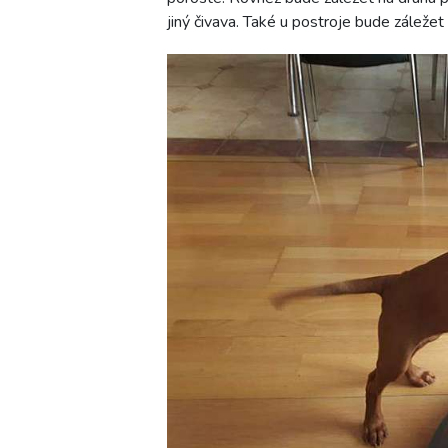
jiný čivava. Také u postroje bude záleže