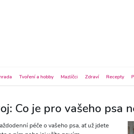
hrada
Tvoření a hobby
Mazlíčci
Zdraví
Recepty
P
oj: Co je pro vašeho psa n
každodenní péče o vašeho psa, ať už jdete