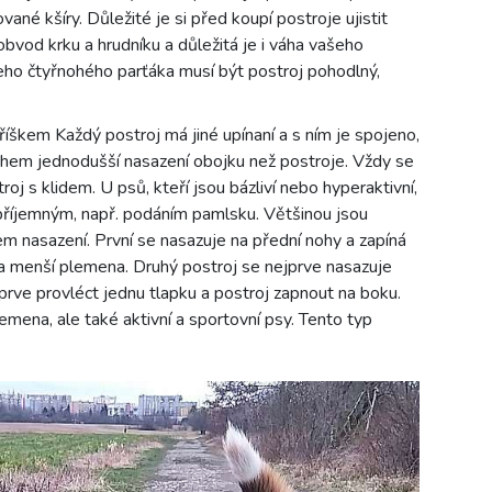
ované kšíry. Důležité je si před koupí postroje ujistit
obvod krku a hrudníku a důležitá je i váha vašeho
šeho čtyřnohého parťáka musí být postroj pohodlný,
říškem Každý postroj má jiné upínaní a s ním je spojeno,
nohem jednodušší nasazení obojku než postroje. Vždy se
j s klidem. U psů, kteří jsou bázliví nebo hyperaktivní,
 příjemným, např. podáním pamlsku. Většinou jsou
em nasazení. První se nasazuje na přední nohy a zapíná
í a menší plemena. Druhý postroj se nejprve nasazuje
prve provléct jednu tlapku a postroj zapnout na boku.
emena, ale také aktivní a sportovní psy. Tento typ