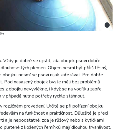
i
ěte
 Vždy je dobré se ujistit, zda obojek psovi dobře
u dlouhosrstých plemen. Objem nesmí být příliš těsný,
íře obojku, nesmí se psovi nijak zařezávat. Pro dobře
st. Pod nasazený obojek byste měli bez problémů
s z obojku nevyvlékne, i když se na vodítku zapře.
 v případě nutné potřeby rychle stáhnout.
v rozličném provedení. Určitě se při pořízení obojku
ředevším na funkčnost a praktičnost. Důležité je přeci
tí a je nepodstatné, zda je růžový nebo s kytičkami.
 pletené z kožených řemínků mají dlouhou trvanlivost.