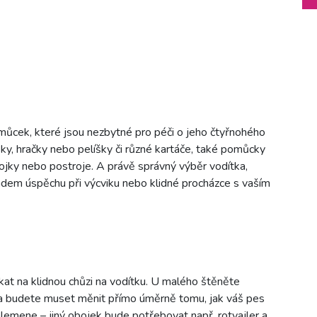
můcek, které jsou nezbytné pro péči o jeho čtyřnohého
sky, hračky nebo pelíšky či různé kartáče, také pomůcky
ojky nebo postroje. A právě správný výběr vodítka,
adem úspěchu při výcviku nebo klidné procházce s vaším
ykat na klidnou chůzi na vodítku. U malého štěněte
sa budete muset měnit přímo úměrně tomu, jak váš pes
lemene – jiný obojek bude potřebovat např. rotvajler a