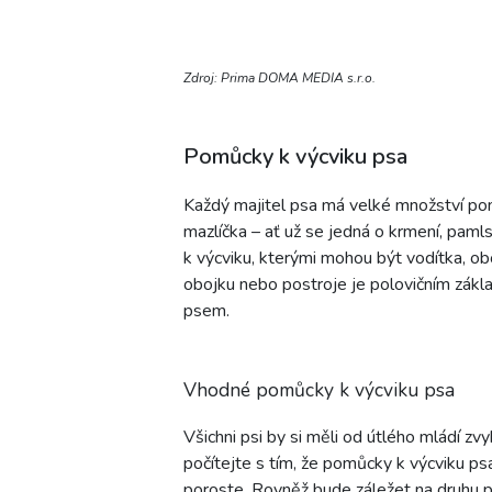
Zdroj: Prima DOMA MEDIA s.r.o.
Pomůcky k výcviku psa
Každý majitel psa má velké množství po
mazlíčka – ať už se jedná o krmení, paml
k výcviku, kterými mohou být vodítka, ob
obojku nebo postroje je polovičním zákl
psem.
Vhodné pomůcky k výcviku psa
Všichni psi by si měli od útlého mládí zv
počítejte s tím, že pomůcky k výcviku p
poroste. Rovněž bude záležet na druhu p