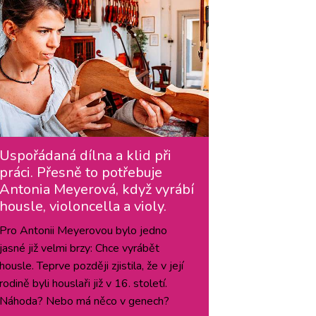
Uspořádaná dílna a klid při
práci. Přesně to potřebuje
Antonia Meyerová, když vyrábí
housle, violoncella a violy.
Pro Antonii Meyerovou bylo jedno
jasné již velmi brzy: Chce vyrábět
housle. Teprve později zjistila, že v její
rodině byli houslaři již v 16. století.
Náhoda? Nebo má něco v genech?