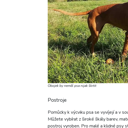
Obojek by neměl psa nijak škrtit
Postroje
Pomůcky k výcviku psa se vyvíjejí a v s
Můžete vybírat z široké škály barev, mater
postroj vyroben. Pro malé a klidné psy s