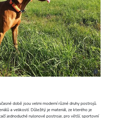
i
oučasné době jsou velmi moderní různé druhy postrojů.
iálů a velikostí. Důležitý je materiál, ze kterého je
tačí jednoduché nylonové postroje, pro větší, sportovní