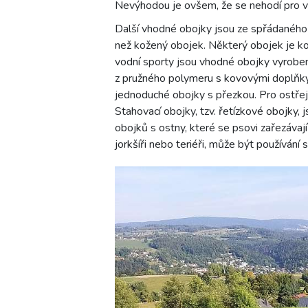
Nevýhodou je ovšem, že se nehodí pro vod
Další vhodné obojky jsou ze spřádaného n
než kožený obojek. Některý obojek je kom
vodní sporty jsou vhodné obojky vyroben
z pružného polymeru s kovovými doplňky
jednoduché obojky s přezkou. Pro ostřej
Stahovací obojky, tzv. řetízkové obojky, 
obojků s ostny, které se psovi zařezávaj
jorkšíři nebo teriéři, může být používán