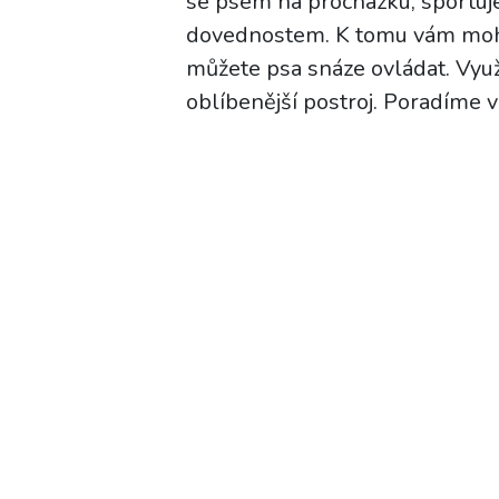
se psem na procházku, sportuje
dovednostem. K tomu vám moho
můžete psa snáze ovládat. Vyu
oblíbenější postroj. Poradíme v