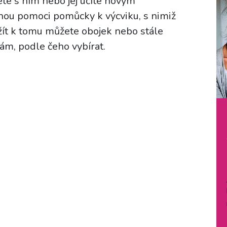
te s ním nebo jej učíte novým
u pomoci pomůcky k výcviku, s nimiž
žít k tomu můžete obojek nebo stále
ám, podle čeho vybírat.