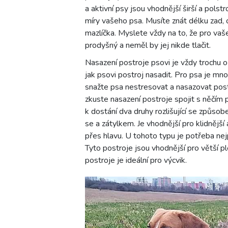
a aktivní psy jsou vhodnější širší a polstr
míry vašeho psa. Musíte znát délku zad, 
mazlíčka. Myslete vždy na to, že pro va
prodyšný a neměl by jej nikde tlačit.
Nasazení postroje psovi je vždy trochu o
jak psovi postroj nasadit. Pro psa je m
snažte psa nestresovat a nasazovat postro
zkuste nasazení postroje spojit s něčím
k dostání dva druhy rozlišující se způsob
se a zátylkem. Je vhodnější pro klidnějš
přes hlavu. U tohoto typu je potřeba nej
Tyto postroje jsou vhodnější pro větší pl
postroje je ideální pro výcvik.