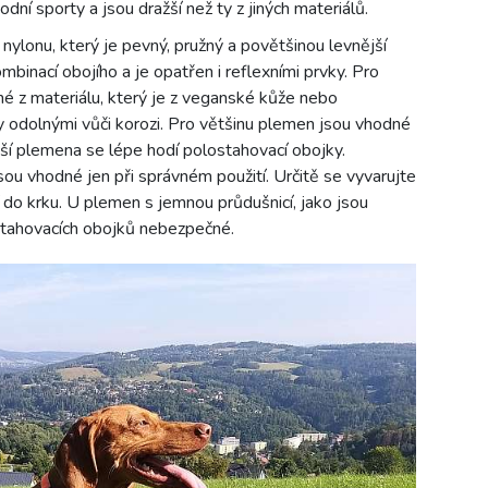
ní sporty a jsou dražší než ty z jiných materiálů.
ylonu, který je pevný, pružný a povětšinou levnější
binací obojího a je opatřen i reflexními prvky. Pro
é z materiálu, který je z veganské kůže nebo
 odolnými vůči korozi. Pro většinu plemen jsou vhodné
ší plemena se lépe hodí polostahovací obojky.
jsou vhodné jen při správném použití. Určitě se vyvarujte
í do krku. U plemen s jemnou průdušnicí, jako jsou
í stahovacích obojků nebezpečné.